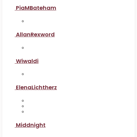
PiaMBateham
AllanRexword
Wiwaldi
ElenaLichtherz
Middnight