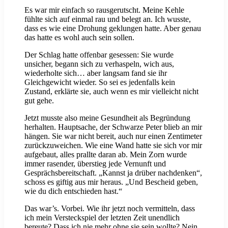
Es war mir einfach so rausgerutscht. Meine Kehle
fühlte sich auf einmal rau und belegt an. Ich wusste,
dass es wie eine Drohung geklungen hatte. Aber genau
das hatte es wohl auch sein sollen.
Der Schlag hatte offenbar gesessen: Sie wurde
unsicher, begann sich zu verhaspeln, wich aus,
wiederholte sich… aber langsam fand sie ihr
Gleichgewicht wieder. So sei es jedenfalls kein
Zustand, erklärte sie, auch wenn es mir vielleicht nicht
gut gehe.
Jetzt musste also meine Gesundheit als Begründung
herhalten. Hauptsache, der Schwarze Peter blieb an mir
hängen. Sie war nicht bereit, auch nur einen Zentimeter
zurückzuweichen. Wie eine Wand hatte sie sich vor mir
aufgebaut, alles prallte daran ab. Mein Zorn wurde
immer rasender, überstieg jede Vernunft und
Gesprächsbereitschaft. „Kannst ja drüber nachdenken“,
schoss es giftig aus mir heraus. „Und Bescheid geben,
wie du dich entschieden hast.“
Das war’s. Vorbei. Wie ihr jetzt noch vermitteln, dass
ich mein Versteckspiel der letzten Zeit unendlich
bereute? Dass ich nie mehr ohne sie sein wollte? Nein,