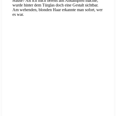
Hause? Als ich mich bereits ans Abdampfen machte,
wurde hinter dem Türglas doch eine Gestalt sichtbar.
Am wehenden, blonden Haar erkannte man sofort, wer
es war.