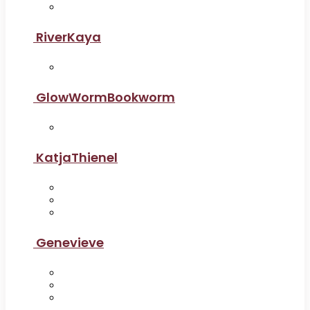
RiverKaya
GlowWormBookworm
KatjaThienel
Genevieve