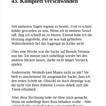
43. Komplett verschwinden
Seit mehreren Tagen regnete es bereits. Und es schien
kühler geworden zu sein. Wenn ich in meinem Sessel
saß, fing ich schnell an zu frieren. Einmal hatte ich die
Heizung angedreht, aber sie war kalt geblieben.
Wahrscheinlich lief das Aggregat im Keller nicht.
Über eine Woche war die Sache auf Bernds Terrasse
nun her. Ich musste mich unbedingt wieder bei den
anderen blicken lassen, durfte nicht länger Versteck
spielen.
Andererseits: Weshalb kam Maren nicht zu mir? Sie
hielt es anscheinend für ausgemachte Sache, dass ich
den ersten Schritt tat. Obwohl sie doch diejenige war,
die nicht von ihren früheren Lovern abließ, sich alle
Türen offenhielt.
Aber diese Rechnung hatte sie ohne mich gemacht.
Wenn sie unbedingt ihren Rusi behalten wollte – bitte
schön! Sollte sie doch sehen, wie sie mit diesem