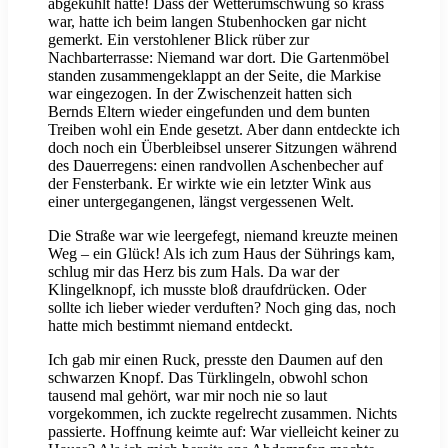
abgekühlt hatte! Dass der Wetterumschwung so krass
war, hatte ich beim langen Stubenhocken gar nicht
gemerkt. Ein verstohlener Blick rüber zur
Nachbarterrasse: Niemand war dort. Die Gartenmöbel
standen zusammengeklappt an der Seite, die Markise
war eingezogen. In der Zwischenzeit hatten sich
Bernds Eltern wieder eingefunden und dem bunten
Treiben wohl ein Ende gesetzt. Aber dann entdeckte ich
doch noch ein Überbleibsel unserer Sitzungen während
des Dauerregens: einen randvollen Aschenbecher auf
der Fensterbank. Er wirkte wie ein letzter Wink aus
einer untergegangenen, längst vergessenen Welt.
Die Straße war wie leergefegt, niemand kreuzte meinen
Weg – ein Glück! Als ich zum Haus der Sührings kam,
schlug mir das Herz bis zum Hals. Da war der
Klingelknopf, ich musste bloß draufdrücken. Oder
sollte ich lieber wieder verduften? Noch ging das, noch
hatte mich bestimmt niemand entdeckt.
Ich gab mir einen Ruck, presste den Daumen auf den
schwarzen Knopf. Das Türklingeln, obwohl schon
tausend mal gehört, war mir noch nie so laut
vorgekommen, ich zuckte regelrecht zusammen. Nichts
passierte. Hoffnung keimte auf: War vielleicht keiner zu