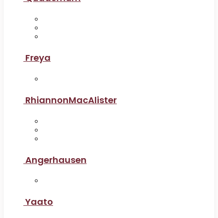
Freya
RhiannonMacAlister
Angerhausen
Yaato