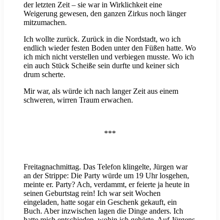
der letzten Zeit – sie war in Wirklichkeit eine
Weigerung gewesen, den ganzen Zirkus noch länger
mitzumachen.
Ich wollte zurück. Zurück in die Nordstadt, wo ich
endlich wieder festen Boden unter den Füßen hatte. Wo
ich mich nicht verstellen und verbiegen musste. Wo ich
ein auch Stück Scheiße sein durfte und keiner sich
drum scherte.
Mir war, als würde ich nach langer Zeit aus einem
schweren, wirren Traum erwachen.
***
Freitagnachmittag. Das Telefon klingelte, Jürgen war
an der Strippe: Die Party würde um 19 Uhr losgehen,
meinte er. Party? Ach, verdammt, er feierte ja heute in
seinen Geburtstag rein! Ich war seit Wochen
eingeladen, hatte sogar ein Geschenk gekauft, ein
Buch. Aber inzwischen lagen die Dinge anders. Ich
hatte mich entschieden, wohin ich gehörte. Auf Jürgens