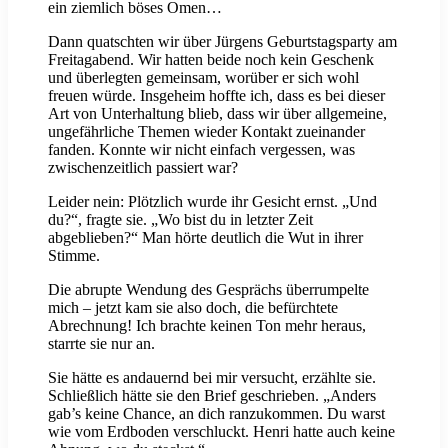
ein ziemlich böses Omen…
Dann quatschten wir über Jürgens Geburtstagsparty am
Freitagabend. Wir hatten beide noch kein Geschenk
und überlegten gemeinsam, worüber er sich wohl
freuen würde. Insgeheim hoffte ich, dass es bei dieser
Art von Unterhaltung blieb, dass wir über allgemeine,
ungefährliche Themen wieder Kontakt zueinander
fanden. Konnte wir nicht einfach vergessen, was
zwischenzeitlich passiert war?
Leider nein: Plötzlich wurde ihr Gesicht ernst. „Und
du?“, fragte sie. „Wo bist du in letzter Zeit
abgeblieben?“ Man hörte deutlich die Wut in ihrer
Stimme.
Die abrupte Wendung des Gesprächs überrumpelte
mich – jetzt kam sie also doch, die befürchtete
Abrechnung! Ich brachte keinen Ton mehr heraus,
starrte sie nur an.
Sie hätte es andauernd bei mir versucht, erzählte sie.
Schließlich hätte sie den Brief geschrieben. „Anders
gab’s keine Chance, an dich ranzukommen. Du warst
wie vom Erdboden verschluckt. Henri hatte auch keine