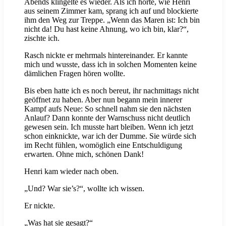
Abends klingelte es wieder. Als ich hörte, wie Henri
aus seinem Zimmer kam, sprang ich auf und blockierte
ihm den Weg zur Treppe. „Wenn das Maren ist: Ich bin
nicht da! Du hast keine Ahnung, wo ich bin, klar?“,
zischte ich.
Rasch nickte er mehrmals hintereinander. Er kannte
mich und wusste, dass ich in solchen Momenten keine
dämlichen Fragen hören wollte.
Bis eben hatte ich es noch bereut, ihr nachmittags nicht
geöffnet zu haben. Aber nun begann mein innerer
Kampf aufs Neue: So schnell nahm sie den nächsten
Anlauf? Dann konnte der Warnschuss nicht deutlich
gewesen sein. Ich musste hart bleiben. Wenn ich jetzt
schon einknickte, war ich der Dumme. Sie würde sich
im Recht fühlen, womöglich eine Entschuldigung
erwarten. Ohne mich, schönen Dank!
Henri kam wieder nach oben.
„Und? War sie’s?“, wollte ich wissen.
Er nickte.
„Was hat sie gesagt?“