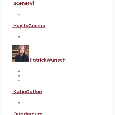
ScenerVi
HeyItsCosmo
PatrickWunsch
KatieCoffee
Quadernum