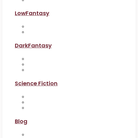
LowFantasy
DarkFantasy
Science Fiction
Blog