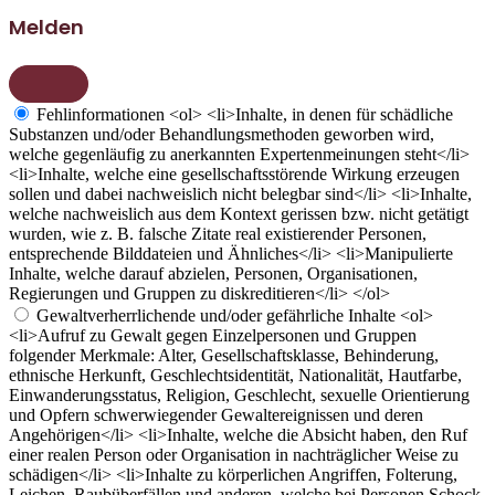
Melden
Fehlinformationen
<ol> <li>Inhalte, in denen für schädliche
Substanzen und/oder Behandlungsmethoden geworben wird,
welche gegenläufig zu anerkannten Expertenmeinungen steht</li>
<li>Inhalte, welche eine gesellschaftsstörende Wirkung erzeugen
sollen und dabei nachweislich nicht belegbar sind</li> <li>Inhalte,
welche nachweislich aus dem Kontext gerissen bzw. nicht getätigt
wurden, wie z. B. falsche Zitate real existierender Personen,
entsprechende Bilddateien und Ähnliches</li> <li>Manipulierte
Inhalte, welche darauf abzielen, Personen, Organisationen,
Regierungen und Gruppen zu diskreditieren</li> </ol>
Gewaltverherrlichende und/oder gefährliche Inhalte
<ol>
<li>Aufruf zu Gewalt gegen Einzelpersonen und Gruppen
folgender Merkmale: Alter, Gesellschaftsklasse, Behinderung,
ethnische Herkunft, Geschlechtsidentität, Nationalität, Hautfarbe,
Einwanderungsstatus, Religion, Geschlecht, sexuelle Orientierung
und Opfern schwerwiegender Gewaltereignissen und deren
Angehörigen</li> <li>Inhalte, welche die Absicht haben, den Ruf
einer realen Person oder Organisation in nachträglicher Weise zu
schädigen</li> <li>Inhalte zu körperlichen Angriffen, Folterung,
Leichen, Raubüberfällen und anderen, welche bei Personen Schock