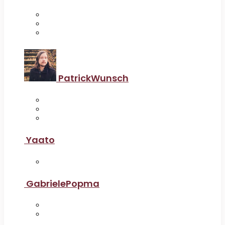
PatrickWunsch
Yaato
GabrielePopma