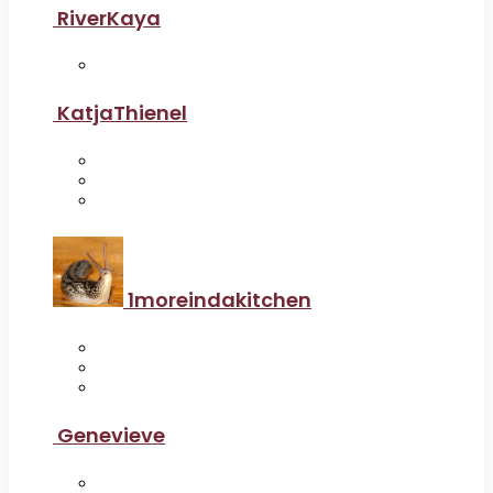
RiverKaya
KatjaThienel
1moreindakitchen
Genevieve