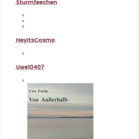
Sturmfeechen
HeyItsCosmo
Uwe10407