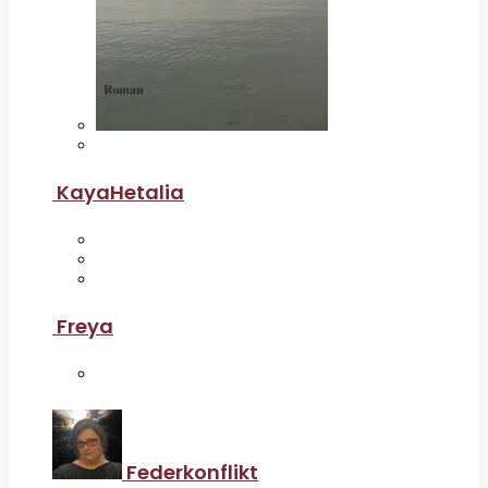
KayaHetalia
Freya
Federkonflikt