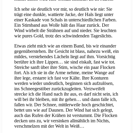
Ich sehe sie deutlich vor mir, so deutlich wie nie: Sie
trägt eine dunkle, wattierte Jacke, der Hals liegt unter
einer Kaskade von Schals in unterschiedlichen Farben.
Ein Stirnband aus Wolle hält das Haar zurück. Der
Wind wirbelt die Strähnen auf und nieder. Sie leuchten
wie pures Gold, trotz des schwindenden Tageslichts.
Etwas zieht mich wie an einem Band, bis wir einander
gegenüberstehen. Ihr Gesicht ist blass, nahezu weiß, ein
mildes, verstehendes Lächeln liegt auf ihm. Vorsichtig
berühre ich ihre Lippen… sie sind eiskalt, fast wie tot.
Streiche sanft über ihre Stirn, wische ein paar Flocken
fort. Als ich sie in die Arme nehme, meine Wange auf
ihre lege, erstarre ich fast vor Kälte. Ihre Konturen
werden wieder undeutlich, beginnen sich aufzulösen,
ins Schneegestöber zurückzugleiten. Verzweifelt
strecke ich die Hand nach ihr aus, es darf nicht sein, ich
will bei ihr bleiben, mit ihr gehen… und dann falle ich,
fallen wir. Der Schnee, mittlerweile hoch geschichtet,
bettet uns wie auf Daunen. Der Wind hat sich gelegt,
auch das Rufen der Krähen ist verstummt. Die Flocken
decken uns zu, wir versinken allmählich im Nichts,
verschmelzen mit der Welt in Weiß…