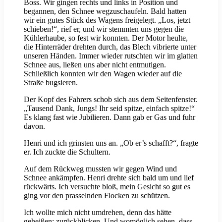
Boss. Wir gingen rechts und links in Position und
begannen, den Schnee wegzuschaufeln. Bald hatten
wir ein gutes Stück des Wagens freigelegt. „Los, jetzt
schieben!“, rief er, und wir stemmten uns gegen die
Kühlerhaube, so fest wir konnten. Der Motor heulte,
die Hinterräder drehten durch, das Blech vibrierte unter
unseren Händen. Immer wieder rutschten wir im glatten
Schnee aus, ließen uns aber nicht entmutigen.
Schließlich konnten wir den Wagen wieder auf die
Straße bugsieren.
Der Kopf des Fahrers schob sich aus dem Seitenfenster.
„Tausend Dank, Jungs! Ihr seid spitze, einfach spitze!“
Es klang fast wie Jubilieren. Dann gab er Gas und fuhr
davon.
Henri und ich grinsten uns an. „Ob er’s schafft?“, fragte
er. Ich zuckte die Schultern.
Auf dem Rückweg mussten wir gegen Wind und
Schnee ankämpfen. Henri drehte sich bald um und lief
rückwärts. Ich versuchte bloß, mein Gesicht so gut es
ging vor den prasselnden Flocken zu schützen.
Ich wollte mich nicht umdrehen, denn das hätte
geheißen: zurückblicken. Und womöglich sehen, dass