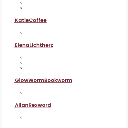
KatieCoffee
ElenaLichtherz
GlowWormBookworm
AllanRexword