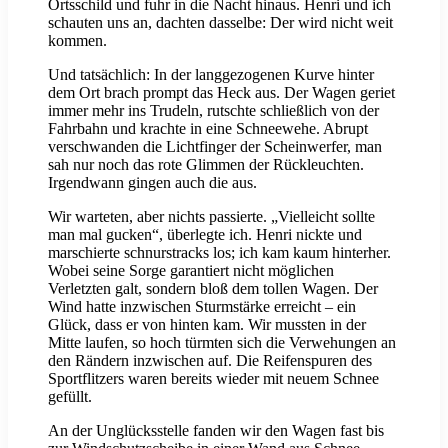
Ortsschild und fuhr in die Nacht hinaus. Henri und ich
schauten uns an, dachten dasselbe: Der wird nicht weit
kommen.
Und tatsächlich: In der langgezogenen Kurve hinter
dem Ort brach prompt das Heck aus. Der Wagen geriet
immer mehr ins Trudeln, rutschte schließlich von der
Fahrbahn und krachte in eine Schneewehe. Abrupt
verschwanden die Lichtfinger der Scheinwerfer, man
sah nur noch das rote Glimmen der Rückleuchten.
Irgendwann gingen auch die aus.
Wir warteten, aber nichts passierte. „Vielleicht sollte
man mal gucken“, überlegte ich. Henri nickte und
marschierte schnurstracks los; ich kam kaum hinterher.
Wobei seine Sorge garantiert nicht möglichen
Verletzten galt, sondern bloß dem tollen Wagen. Der
Wind hatte inzwischen Sturmstärke erreicht – ein
Glück, dass er von hinten kam. Wir mussten in der
Mitte laufen, so hoch türmten sich die Verwehungen an
den Rändern inzwischen auf. Die Reifenspuren des
Sportflitzers waren bereits wieder mit neuem Schnee
gefüllt.
An der Unglücksstelle fanden wir den Wagen fast bis