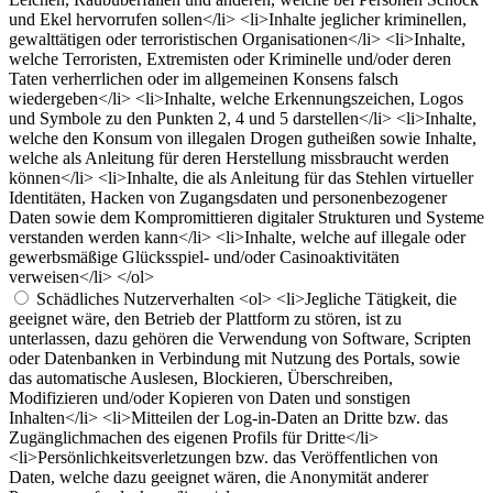
und Ekel hervorrufen sollen</li> <li>Inhalte jeglicher kriminellen,
gewalttätigen oder terroristischen Organisationen</li> <li>Inhalte,
welche Terroristen, Extremisten oder Kriminelle und/oder deren
Taten verherrlichen oder im allgemeinen Konsens falsch
wiedergeben</li> <li>Inhalte, welche Erkennungszeichen, Logos
und Symbole zu den Punkten 2, 4 und 5 darstellen</li> <li>Inhalte,
welche den Konsum von illegalen Drogen gutheißen sowie Inhalte,
welche als Anleitung für deren Herstellung missbraucht werden
können</li> <li>Inhalte, die als Anleitung für das Stehlen virtueller
Identitäten, Hacken von Zugangsdaten und personenbezogener
Daten sowie dem Kompromittieren digitaler Strukturen und Systeme
verstanden werden kann</li> <li>Inhalte, welche auf illegale oder
gewerbsmäßige Glücksspiel- und/oder Casinoaktivitäten
verweisen</li> </ol>
Schädliches Nutzerverhalten
<ol> <li>Jegliche Tätigkeit, die
geeignet wäre, den Betrieb der Plattform zu stören, ist zu
unterlassen, dazu gehören die Verwendung von Software, Scripten
oder Datenbanken in Verbindung mit Nutzung des Portals, sowie
das automatische Auslesen, Blockieren, Überschreiben,
Modifizieren und/oder Kopieren von Daten und sonstigen
Inhalten</li> <li>Mitteilen der Log-in-Daten an Dritte bzw. das
Zugänglichmachen des eigenen Profils für Dritte</li>
<li>Persönlichkeitsverletzungen bzw. das Veröffentlichen von
Daten, welche dazu geeignet wären, die Anonymität anderer