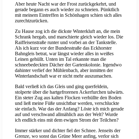
Aber heute Nacht war der Frost zurückgekehrt, und
gerade begann es auch wieder zu schneien. Pünktlich
mit meinem Eintreffen in Schönhagen schien sich alles
zurechtzurücken.
Zu Hause zog ich die dickste Winterkluft an, die mein
Schrank hergab, und marschierte gleich wieder los. Die
Raiffeisenstraße runter und vorbei an der Tankstelle.
Als ich kurz vor der Bundesstraße das Eckhorster
Bahngleis betrat, war längst wieder alles in weißes
Leinen gehüllt. Unten im Tal erkannte man die
schneebedeckten Dächer der Gartenkolonie. Irgendwo
dahinter verlief der Mühlenbach, aber inmitten der
Winterlandschaft war er nicht mehr auszumachen.
Bald verließ ich das Gleis und ging querfeldein,
stolperte über die hartgefrorenen Ackerfurchen talwärts.
Ein steter Zug aus kalten Flocken verhüllte den Boden
und ließ meine Füße unsichtbar werden, verschluckte
sie einfach. War das der Anfang? Löste ich mich gerade
auf und verschwand allmählich aus der Welt? Wurde
ich endlich eins mit dem ewigen Strom der Teilchen?
Immer stärker und dichter fiel der Schnee. Jenseits der
Grenze, wo sonst das Grüne Meer anfing, verlor sich