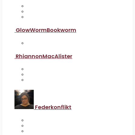
GlowWormBookworm
RhiannonMacAlister
Federkonflikt