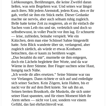
Liebkosungen, Berührungen, die keine Zweifel daran
ließen, was sein Begehren war. Und seines war längst
auch ihres. Mit jedem Atemstoß, jedem Kuss, den er ihr
gab, verfiel sie ihm ein Stück mehr. Dieser Gedanke
machte sie nervös, aber auch seltsam ruhig zugleich.
Belle hatte keine Zeit zu reagieren, als er ihr einfach die
Sachen vom Leib riss und sie, verletzlich und doch so
selbstbewusst, in voller Pracht vor ihm lag. Er schnurrte
— leise, zufrieden, beinahe verspielt. Wie ein
Kätzchen, dem man eine Schüssel Sahne hingestellt
hatte. Sein Blick wanderte über sie, verlangend, aber
zugleich zärtlich, als würde er etwas Kostbares
betrachten, das er kaum zu berühren wagte.
„Das bezahlst du mir“, murmelte sie ihm entgegen,
doch ein Lächeln begleitete ihre Worte, und da war
Wärme in ihrer Stimme. Ihre Finger suchten seine Haut,
hungrig nach Nähe.
„Ich werde dir alles ersetzen.“ Seine Stimme war rau
vor Verlangen. Dann richtete er sich auf und entledigte
sich seiner Sachen. Kein Zögern, kein Halten, bis er
nackt vor ihr auf dem Bett kniete. Sie sah ihn an.
Seinen breiten Brustkorb, die Muskeln, die sich unter
seiner Haut spannten, und für einen Moment blieb ihr
Atem stehen — nicht vor Lust, sondern vor einem
Gefühl, das fast ehrfurchtsvoll war.