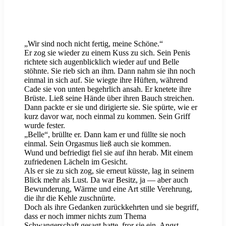
„Wir sind noch nicht fertig, meine Schöne.“
Er zog sie wieder zu einem Kuss zu sich. Sein Penis
richtete sich augenblicklich wieder auf und Belle
stöhnte. Sie rieb sich an ihm. Dann nahm sie ihn noch
einmal in sich auf. Sie wiegte ihre Hüften, während
Cade sie von unten begehrlich ansah. Er knetete ihre
Brüste. Ließ seine Hände über ihren Bauch streichen.
Dann packte er sie und dirigierte sie. Sie spürte, wie er
kurz davor war, noch einmal zu kommen. Sein Griff
wurde fester.
„Belle“, brüllte er. Dann kam er und füllte sie noch
einmal. Sein Orgasmus ließ auch sie kommen.
Wund und befriedigt fiel sie auf ihn herab. Mit einem
zufriedenen Lächeln im Gesicht.
Als er sie zu sich zog, sie erneut küsste, lag in seinem
Blick mehr als Lust. Da war Besitz, ja — aber auch
Bewunderung, Wärme und eine Art stille Verehrung,
die ihr die Kehle zuschnürte.
Doch als ihre Gedanken zurückkehrten und sie begriff,
dass er noch immer nichts zum Thema
Schwangerschaft gesagt hatte, fror sie ein. Angst