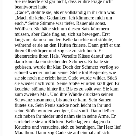
Sie realisierte erst gar nicht, dass er ihre Frage nicht
beantwortet hatte.
„Cade“, stöhnte sie, als er vollständig in ihr drin war.
„Mach dir keine Gedanken. Ich kümmere mich um
euch.“ Seine Stimme war tiefer. Rauer als sonst.
Wölfisch. Sie hätte sich um diesen Satz kümmern
müssen, aber Cade fing an, sich zu bewegen. Erst
langsam, dann schneller. Belle keuchte und stöhnte,
während er sie an den Hüften fixierte. Dann griff er um
ihren Oberkörper und zog sie zu sich hoch. Er
überstreckte ihren Hals. Verteilte Küsse darauf und
dann kam da ein stechender Schmerz. Er hatte sie
gebissen, wurde ihr klar. Doch der Schmerz verflog so
schnell wieder und an seiner Stelle trat Begierde, wie
sie sie noch nie erlebt hatte. Cade wurde wilder. Stieß
sie wieder nach vorn. Seine Stöße wurden kräftiger. Er
keuchte, stöhnte hinter ihr. Bis es zu spät war. Sie kam
zum zweiten Mal. Und ihre Wände drückten seinen
Schwanz zusammen, bis auch er kam. Sein Samen
flutete sie. Sein Penis zuckte noch leicht in ihr und
seine Stöße wurden weniger, fast sanft. Dann ließ er
sich neben ihr nieder und nahm sie in seine Arme. Er
streichelte sie am Rücken. Belle lag erschlagen da.
Keuchte und versuchte, sich zu beruhigen. Ihr Herz lief
Marathon. Dann zog Cade sie auf einmal auf sich.