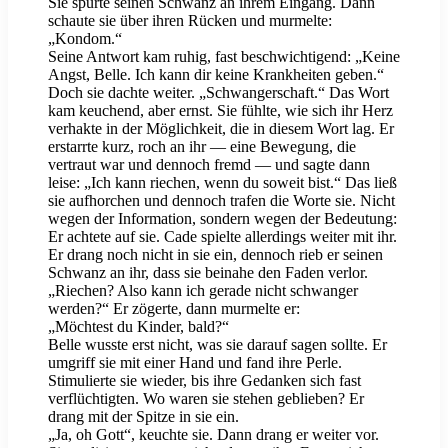
Sie spürte seinen Schwanz an ihrem Eingang. Dann
schaute sie über ihren Rücken und murmelte:
„Kondom.“
Seine Antwort kam ruhig, fast beschwichtigend: „Keine
Angst, Belle. Ich kann dir keine Krankheiten geben.“
Doch sie dachte weiter. „Schwangerschaft.“ Das Wort
kam keuchend, aber ernst. Sie fühlte, wie sich ihr Herz
verhakte in der Möglichkeit, die in diesem Wort lag. Er
erstarrte kurz, roch an ihr — eine Bewegung, die
vertraut war und dennoch fremd — und sagte dann
leise: „Ich kann riechen, wenn du soweit bist.“ Das ließ
sie aufhorchen und dennoch trafen die Worte sie. Nicht
wegen der Information, sondern wegen der Bedeutung:
Er achtete auf sie. Cade spielte allerdings weiter mit ihr.
Er drang noch nicht in sie ein, dennoch rieb er seinen
Schwanz an ihr, dass sie beinahe den Faden verlor.
„Riechen? Also kann ich gerade nicht schwanger
werden?“ Er zögerte, dann murmelte er:
„Möchtest du Kinder, bald?“
Belle wusste erst nicht, was sie darauf sagen sollte. Er
umgriff sie mit einer Hand und fand ihre Perle.
Stimulierte sie wieder, bis ihre Gedanken sich fast
verflüchtigten. Wo waren sie stehen geblieben? Er
drang mit der Spitze in sie ein.
„Ja, oh Gott“, keuchte sie. Dann drang er weiter vor.