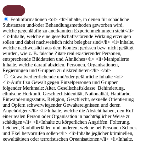
Fehlinformationen
<ol> <li>Inhalte, in denen für schädliche
Substanzen und/oder Behandlungsmethoden geworben wird,
welche gegenläufig zu anerkannten Expertenmeinungen steht</li>
<li>Inhalte, welche eine gesellschaftsstörende Wirkung erzeugen
sollen und dabei nachweislich nicht belegbar sind</li> <li>Inhalte,
welche nachweislich aus dem Kontext gerissen bzw. nicht getätigt
wurden, wie z. B. falsche Zitate real existierender Personen,
entsprechende Bilddateien und Ähnliches</li> <li>Manipulierte
Inhalte, welche darauf abzielen, Personen, Organisationen,
Regierungen und Gruppen zu diskreditieren</li> </ol>
Gewaltverherrlichende und/oder gefährliche Inhalte
<ol>
<li>Aufruf zu Gewalt gegen Einzelpersonen und Gruppen
folgender Merkmale: Alter, Gesellschaftsklasse, Behinderung,
ethnische Herkunft, Geschlechtsidentität, Nationalität, Hautfarbe,
Einwanderungsstatus, Religion, Geschlecht, sexuelle Orientierung
und Opfern schwerwiegender Gewaltereignissen und deren
Angehörigen</li> <li>Inhalte, welche die Absicht haben, den Ruf
einer realen Person oder Organisation in nachträglicher Weise zu
schädigen</li> <li>Inhalte zu körperlichen Angriffen, Folterung,
Leichen, Raubüberfällen und anderen, welche bei Personen Schock
und Ekel hervorrufen sollen</li> <li>Inhalte jeglicher kriminellen,
gewalttätigen oder terroristischen Organisationen</li> <li>Inhalte,