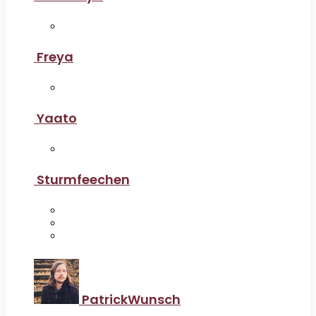
Freya
Yaato
Sturmfeechen
PatrickWunsch