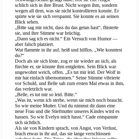
schlich sich in ihre Brust. Nicht wegen ihm, sondern
wegen all dem, was sie nicht kontrollieren konnte. Er
spürte wie sie sich verspannt. Sie konnte es an seinen
Blick sehen.
„Bitte sag mir nicht, dass du das getan hast“, flüsterte
sie, und ihre Stimme war brüchig.
„Dann sag ich es nicht.“ Ein Versuch von Humor —
aber falsch platziert.
Wut flammte in ihr auf, heiß und hilflos. „Wie konntest
du?“
Doch als sie sich löste, zog er sie wieder an sich, als
fürchte er, sie könnte ihm entgleiten. Sein Blick war
ungewohnt weich, offen. „Es tut mir leid. Der Wolf in
mir hat einfach übernommen.“ Seine Stimme vibrierte
vor Schuld, und Belle sah zum ersten Mal etwas in ihm,
das verletzlich war.
„Belle, es tut mir so leid. Bitte.“
„Was ist, wenn ich sterbe, wenn sie mich noch braucht.
So wie meine Mutter. Und du nimmst dir dann eine
neue Frau und die Stiefmutter unseres Kindes wird es
hassen. So wie Evelyn mich hasst.“ Cade entspannte
sich sichtlich.
Als sie von Kindern sprach, von Angst, von Verlust,
brach etwas in ihr auf, das sie lange verschlossen