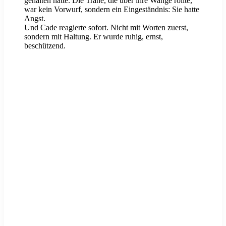
gehalten hatte. Die Träne, die über ihre Wange rollte,
war kein Vorwurf, sondern ein Eingeständnis: Sie hatte
Angst.
Und Cade reagierte sofort. Nicht mit Worten zuerst,
sondern mit Haltung. Er wurde ruhig, ernst,
beschützend.