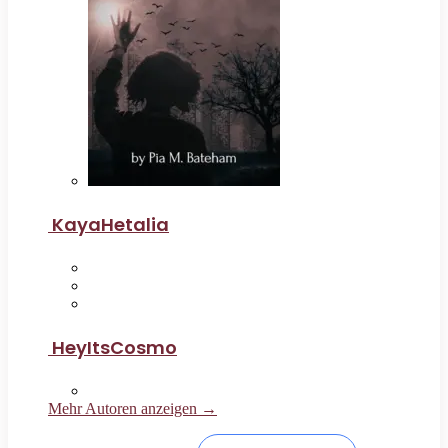
KayaHetalia
HeyItsCosmo
Mehr Autoren anzeigen →