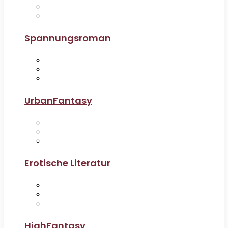
Spannungsroman
UrbanFantasy
Erotische Literatur
HighFantasy