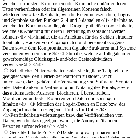
welche Terroristen, Extremisten oder Kriminelle und/oder deren
Taten verherrlichen oder im allgemeinen Konsens falsch
wiedergeben</li> <li>Inhalte, welche Erkennungszeichen, Logos
und Symbole zu den Punkten 2, 4 und 5 darstellen</li> <li>Inhalte,
welche den Konsum von illegalen Drogen gutheißen sowie Inhalte,
welche als Anleitung für deren Herstellung missbraucht werden
können</li> <li>Inhalte, die als Anleitung für das Stehlen virtueller
Identitäten, Hacken von Zugangsdaten und personenbezogener
Daten sowie dem Kompromittieren digitaler Strukturen und Systeme
verstanden werden kann</li> <li>Inhalte, welche auf illegale oder
gewerbsmäßige Glücksspiel- und/oder Casinoaktivitäten
verweisen</li> </ol>
Schädliches Nutzerverhalten
<ol> <li>Jegliche Tätigkeit, die
geeignet wäre, den Betrieb der Plattform zu stören, ist zu
unterlassen, dazu gehören die Verwendung von Software, Scripten
oder Datenbanken in Verbindung mit Nutzung des Portals, sowie
das automatische Auslesen, Blockieren, Überschreiben,
Modifizieren und/oder Kopieren von Daten und sonstigen
Inhalten</li> <li>Mitteilen der Log-in-Daten an Dritte bzw. das
Zugänglichmachen des eigenen Profils für Dritte</li>
<li>Persönlichkeitsverletzungen bzw. das Veröffentlichen von
Daten, welche dazu geeignet wären, die Anonymität anderer
Personen aufzudecken</li> </ol>
Sensible Inhalte
<ol> <li>Darstellung von primären und
sekundären Geschlechtsteilen zum Zwecke sexueller Befriedigung