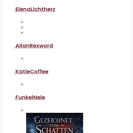
ElenaLichtherz
AllanRexword
KatieCoffee
FunkelNele