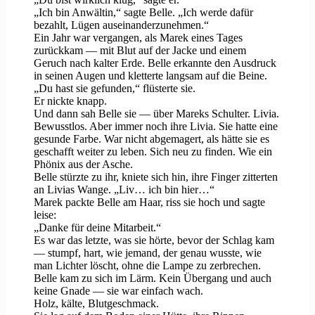
„Ich bin Anwältin,“ sagte Belle. „Ich werde dafür
bezahlt, Lügen auseinanderzunehmen.“
Ein Jahr war vergangen, als Marek eines Tages
zurückkam — mit Blut auf der Jacke und einem
Geruch nach kalter Erde. Belle erkannte den Ausdruck
in seinen Augen und kletterte langsam auf die Beine.
„Du hast sie gefunden,“ flüsterte sie.
Er nickte knapp.
Und dann sah Belle sie — über Mareks Schulter. Livia.
Bewusstlos. Aber immer noch ihre Livia. Sie hatte eine
gesunde Farbe. War nicht abgemagert, als hätte sie es
geschafft weiter zu leben. Sich neu zu finden. Wie ein
Phönix aus der Asche.
Belle stürzte zu ihr, kniete sich hin, ihre Finger zitterten
an Livias Wange. „Liv… ich bin hier…“
Marek packte Belle am Haar, riss sie hoch und sagte
leise:
„Danke für deine Mitarbeit.“
Es war das letzte, was sie hörte, bevor der Schlag kam
— stumpf, hart, wie jemand, der genau wusste, wie
man Lichter löscht, ohne die Lampe zu zerbrechen.
Belle kam zu sich im Lärm. Kein Übergang und auch
keine Gnade — sie war einfach wach.
Holz, kälte, Blutgeschmack.