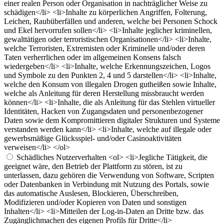
einer realen Person oder Organisation in nachträglicher Weise zu
schädigen</li> <li>Inhalte zu körperlichen Angriffen, Folterung,
Leichen, Raubüberfällen und anderen, welche bei Personen Schock
und Ekel hervorrufen sollen</li> <li>Inhalte jeglicher kriminellen,
gewalttätigen oder terroristischen Organisationen</li> <li>Inhalte,
welche Terroristen, Extremisten oder Kriminelle und/oder deren
Taten verherrlichen oder im allgemeinen Konsens falsch
wiedergeben</li> <li>Inhalte, welche Erkennungszeichen, Logos
und Symbole zu den Punkten 2, 4 und 5 darstellen</li> <li>Inhalte,
welche den Konsum von illegalen Drogen gutheißen sowie Inhalte,
welche als Anleitung für deren Herstellung missbraucht werden
können</li> <li>Inhalte, die als Anleitung für das Stehlen virtueller
Identitäten, Hacken von Zugangsdaten und personenbezogener
Daten sowie dem Kompromittieren digitaler Strukturen und Systeme
verstanden werden kann</li> <li>Inhalte, welche auf illegale oder
gewerbsmäßige Glücksspiel- und/oder Casinoaktivitäten
verweisen</li> </ol>
Schädliches Nutzerverhalten
<ol> <li>Jegliche Tätigkeit, die
geeignet wäre, den Betrieb der Plattform zu stören, ist zu
unterlassen, dazu gehören die Verwendung von Software, Scripten
oder Datenbanken in Verbindung mit Nutzung des Portals, sowie
das automatische Auslesen, Blockieren, Überschreiben,
Modifizieren und/oder Kopieren von Daten und sonstigen
Inhalten</li> <li>Mitteilen der Log-in-Daten an Dritte bzw. das
Zugänglichmachen des eigenen Profils für Dritte</li>