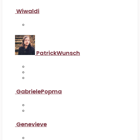
Wiwaldi
PatrickWunsch
GabrielePopma
Genevieve