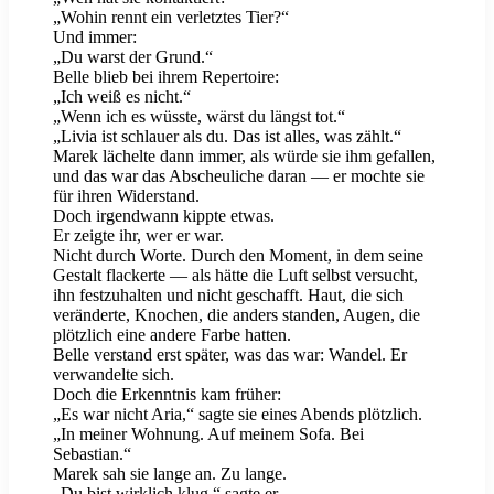
„Wohin rennt ein verletztes Tier?“
Und immer:
„Du warst der Grund.“
Belle blieb bei ihrem Repertoire:
„Ich weiß es nicht.“
„Wenn ich es wüsste, wärst du längst tot.“
„Livia ist schlauer als du. Das ist alles, was zählt.“
Marek lächelte dann immer, als würde sie ihm gefallen,
und das war das Abscheuliche daran — er mochte sie
für ihren Widerstand.
Doch irgendwann kippte etwas.
Er zeigte ihr, wer er war.
Nicht durch Worte. Durch den Moment, in dem seine
Gestalt flackerte — als hätte die Luft selbst versucht,
ihn festzuhalten und nicht geschafft. Haut, die sich
veränderte, Knochen, die anders standen, Augen, die
plötzlich eine andere Farbe hatten.
Belle verstand erst später, was das war: Wandel. Er
verwandelte sich.
Doch die Erkenntnis kam früher:
„Es war nicht Aria,“ sagte sie eines Abends plötzlich.
„In meiner Wohnung. Auf meinem Sofa. Bei
Sebastian.“
Marek sah sie lange an. Zu lange.
„Du bist wirklich klug,“ sagte er.