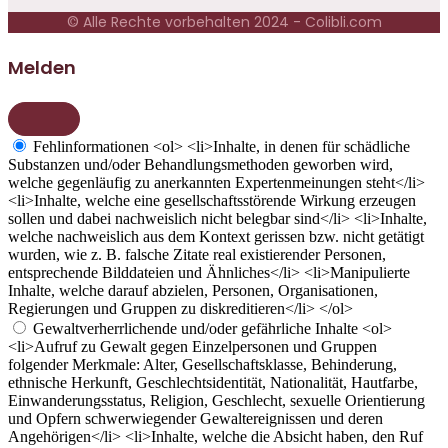
© Alle Rechte vorbehalten 2024 - Colibli.com
Melden
Fehlinformationen
<ol> <li>Inhalte, in denen für schädliche
Substanzen und/oder Behandlungsmethoden geworben wird,
welche gegenläufig zu anerkannten Expertenmeinungen steht</li>
<li>Inhalte, welche eine gesellschaftsstörende Wirkung erzeugen
sollen und dabei nachweislich nicht belegbar sind</li> <li>Inhalte,
welche nachweislich aus dem Kontext gerissen bzw. nicht getätigt
wurden, wie z. B. falsche Zitate real existierender Personen,
entsprechende Bilddateien und Ähnliches</li> <li>Manipulierte
Inhalte, welche darauf abzielen, Personen, Organisationen,
Regierungen und Gruppen zu diskreditieren</li> </ol>
Gewaltverherrlichende und/oder gefährliche Inhalte
<ol>
<li>Aufruf zu Gewalt gegen Einzelpersonen und Gruppen
folgender Merkmale: Alter, Gesellschaftsklasse, Behinderung,
ethnische Herkunft, Geschlechtsidentität, Nationalität, Hautfarbe,
Einwanderungsstatus, Religion, Geschlecht, sexuelle Orientierung
und Opfern schwerwiegender Gewaltereignissen und deren
Angehörigen</li> <li>Inhalte, welche die Absicht haben, den Ruf