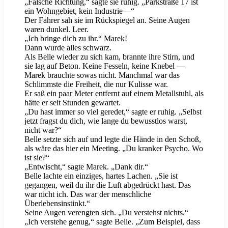
„Falsche Richtung,“ sagte sie ruhig. „Parkstraße 17 ist
ein Wohngebiet, kein Industrie—“
Der Fahrer sah sie im Rückspiegel an. Seine Augen
waren dunkel. Leer.
„Ich bringe dich zu ihr.“ Marek!
Dann wurde alles schwarz.
Als Belle wieder zu sich kam, brannte ihre Stirn, und
sie lag auf Beton. Keine Fesseln, keine Knebel —
Marek brauchte sowas nicht. Manchmal war das
Schlimmste die Freiheit, die nur Kulisse war.
Er saß ein paar Meter entfernt auf einem Metallstuhl, als
hätte er seit Stunden gewartet.
„Du hast immer so viel geredet,“ sagte er ruhig. „Selbst
jetzt fragst du dich, wie lange du bewusstlos warst,
nicht war?“
Belle setzte sich auf und legte die Hände in den Schoß,
als wäre das hier ein Meeting. „Du kranker Psycho. Wo
ist sie?“
„Entwischt,“ sagte Marek. „Dank dir.“
Belle lachte ein einziges, hartes Lachen. „Sie ist
gegangen, weil du ihr die Luft abgedrückt hast. Das
war nicht ich. Das war der menschliche
Überlebensinstinkt.“
Seine Augen verengten sich. „Du verstehst nichts.“
„Ich verstehe genug,“ sagte Belle. „Zum Beispiel, dass