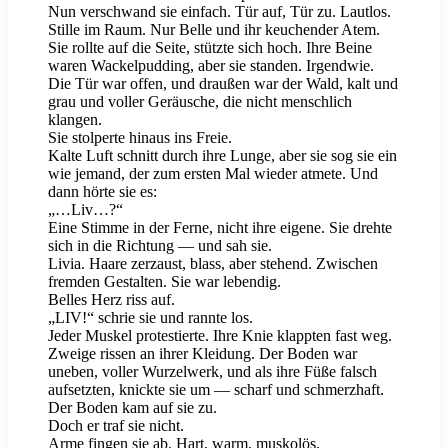
Nun verschwand sie einfach. Tür auf, Tür zu. Lautlos.
Stille im Raum. Nur Belle und ihr keuchender Atem.
Sie rollte auf die Seite, stützte sich hoch. Ihre Beine
waren Wackelpudding, aber sie standen. Irgendwie.
Die Tür war offen, und draußen war der Wald, kalt und
grau und voller Geräusche, die nicht menschlich
klangen.
Sie stolperte hinaus ins Freie.
Kalte Luft schnitt durch ihre Lunge, aber sie sog sie ein
wie jemand, der zum ersten Mal wieder atmete. Und
dann hörte sie es:
„…Liv…?“
Eine Stimme in der Ferne, nicht ihre eigene. Sie drehte
sich in die Richtung — und sah sie.
Livia. Haare zerzaust, blass, aber stehend. Zwischen
fremden Gestalten. Sie war lebendig.
Belles Herz riss auf.
„LIV!“ schrie sie und rannte los.
Jeder Muskel protestierte. Ihre Knie klappten fast weg.
Zweige rissen an ihrer Kleidung. Der Boden war
uneben, voller Wurzelwerk, und als ihre Füße falsch
aufsetzten, knickte sie um — scharf und schmerzhaft.
Der Boden kam auf sie zu.
Doch er traf sie nicht.
Arme fingen sie ab. Hart, warm, muskolös.