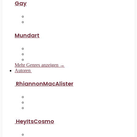
Gay
Mundart
Mehr Genres anzeigen →
Autoren
RhiannonMacAlister
HeyItsCosmo