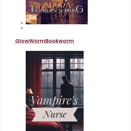
GlowWormBookworm