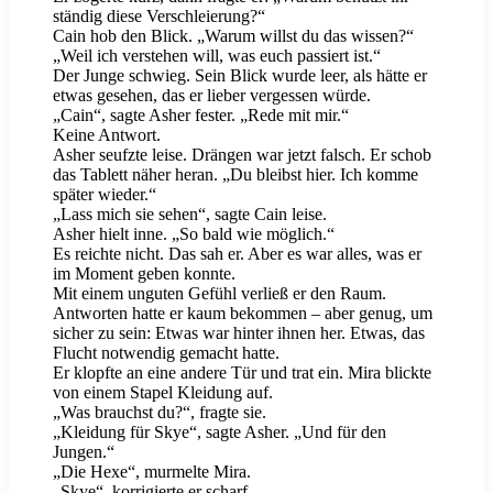
ständig diese Verschleierung?“
Cain hob den Blick. „Warum willst du das wissen?“
„Weil ich verstehen will, was euch passiert ist.“
Der Junge schwieg. Sein Blick wurde leer, als hätte er
etwas gesehen, das er lieber vergessen würde.
„Cain“, sagte Asher fester. „Rede mit mir.“
Keine Antwort.
Asher seufzte leise. Drängen war jetzt falsch. Er schob
das Tablett näher heran. „Du bleibst hier. Ich komme
später wieder.“
„Lass mich sie sehen“, sagte Cain leise.
Asher hielt inne. „So bald wie möglich.“
Es reichte nicht. Das sah er. Aber es war alles, was er
im Moment geben konnte.
Mit einem unguten Gefühl verließ er den Raum.
Antworten hatte er kaum bekommen – aber genug, um
sicher zu sein: Etwas war hinter ihnen her. Etwas, das
Flucht notwendig gemacht hatte.
Er klopfte an eine andere Tür und trat ein. Mira blickte
von einem Stapel Kleidung auf.
„Was brauchst du?“, fragte sie.
„Kleidung für Skye“, sagte Asher. „Und für den
Jungen.“
„Die Hexe“, murmelte Mira.
„Skye“, korrigierte er scharf.