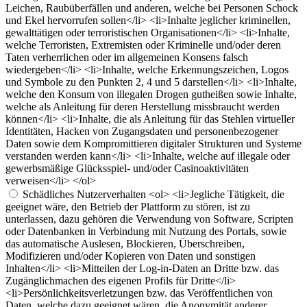
Leichen, Raubüberfällen und anderen, welche bei Personen Schock
und Ekel hervorrufen sollen</li> <li>Inhalte jeglicher kriminellen,
gewalttätigen oder terroristischen Organisationen</li> <li>Inhalte,
welche Terroristen, Extremisten oder Kriminelle und/oder deren
Taten verherrlichen oder im allgemeinen Konsens falsch
wiedergeben</li> <li>Inhalte, welche Erkennungszeichen, Logos
und Symbole zu den Punkten 2, 4 und 5 darstellen</li> <li>Inhalte,
welche den Konsum von illegalen Drogen gutheißen sowie Inhalte,
welche als Anleitung für deren Herstellung missbraucht werden
können</li> <li>Inhalte, die als Anleitung für das Stehlen virtueller
Identitäten, Hacken von Zugangsdaten und personenbezogener
Daten sowie dem Kompromittieren digitaler Strukturen und Systeme
verstanden werden kann</li> <li>Inhalte, welche auf illegale oder
gewerbsmäßige Glücksspiel- und/oder Casinoaktivitäten
verweisen</li> </ol>
Schädliches Nutzerverhalten
<ol> <li>Jegliche Tätigkeit, die
geeignet wäre, den Betrieb der Plattform zu stören, ist zu
unterlassen, dazu gehören die Verwendung von Software, Scripten
oder Datenbanken in Verbindung mit Nutzung des Portals, sowie
das automatische Auslesen, Blockieren, Überschreiben,
Modifizieren und/oder Kopieren von Daten und sonstigen
Inhalten</li> <li>Mitteilen der Log-in-Daten an Dritte bzw. das
Zugänglichmachen des eigenen Profils für Dritte</li>
<li>Persönlichkeitsverletzungen bzw. das Veröffentlichen von
Daten, welche dazu geeignet wären, die Anonymität anderer