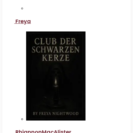
Freya
RhiannonMacAlister