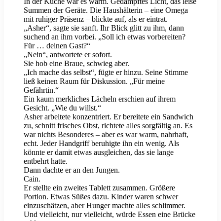
In der Küche war es warm. Gedämpftes Licht, das leise
Summen der Geräte. Die Haushälterin – eine Omega
mit ruhiger Präsenz – blickte auf, als er eintrat.
„Asher“, sagte sie sanft. Ihr Blick glitt zu ihm, dann
suchend an ihm vorbei. „Soll ich etwas vorbereiten?
Für … deinen Gast?“
„Nein“, antwortete er sofort.
Sie hob eine Braue, schwieg aber.
„Ich mache das selbst“, fügte er hinzu. Seine Stimme
ließ keinen Raum für Diskussion. „Für meine
Gefährtin.“
Ein kaum merkliches Lächeln erschien auf ihrem
Gesicht. „Wie du willst.“
Asher arbeitete konzentriert. Er bereitete ein Sandwich
zu, schnitt frisches Obst, richtete alles sorgfältig an. Es
war nichts Besonderes – aber es war warm, nahrhaft,
echt. Jeder Handgriff beruhigte ihn ein wenig. Als
könnte er damit etwas ausgleichen, das sie lange
entbehrt hatte.
Dann dachte er an den Jungen.
Cain.
Er stellte ein zweites Tablett zusammen. Größere
Portion. Etwas Süßes dazu. Kinder waren schwer
einzuschätzen, aber Hunger machte alles schlimmer.
Und vielleicht, nur vielleicht, würde Essen eine Brücke