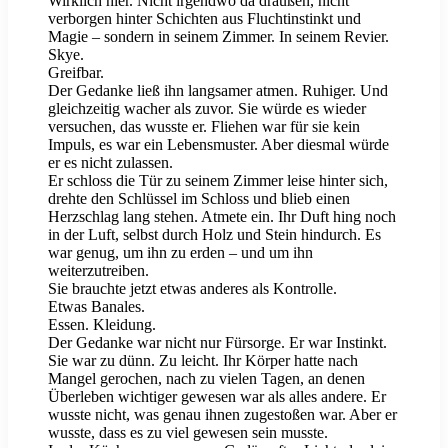
Wirklich hier. Nicht irgendwo da draußen, nicht
verborgen hinter Schichten aus Fluchtinstinkt und
Magie – sondern in seinem Zimmer. In seinem Revier.
Skye.
Greifbar.
Der Gedanke ließ ihn langsamer atmen. Ruhiger. Und
gleichzeitig wacher als zuvor. Sie würde es wieder
versuchen, das wusste er. Fliehen war für sie kein
Impuls, es war ein Lebensmuster. Aber diesmal würde
er es nicht zulassen.
Er schloss die Tür zu seinem Zimmer leise hinter sich,
drehte den Schlüssel im Schloss und blieb einen
Herzschlag lang stehen. Atmete ein. Ihr Duft hing noch
in der Luft, selbst durch Holz und Stein hindurch. Es
war genug, um ihn zu erden – und um ihn
weiterzutreiben.
Sie brauchte jetzt etwas anderes als Kontrolle.
Etwas Banales.
Essen. Kleidung.
Der Gedanke war nicht nur Fürsorge. Er war Instinkt.
Sie war zu dünn. Zu leicht. Ihr Körper hatte nach
Mangel gerochen, nach zu vielen Tagen, an denen
Überleben wichtiger gewesen war als alles andere. Er
wusste nicht, was genau ihnen zugestoßen war. Aber er
wusste, dass es zu viel gewesen sein musste.