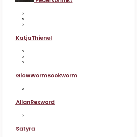
Federkonflikt
KatjaThienel
GlowWormBookworm
AllanRexword
Satyra