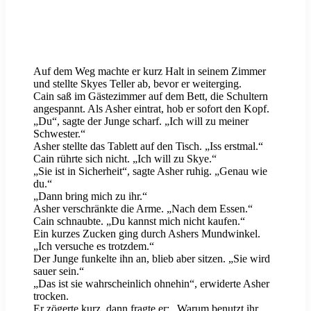
Auf dem Weg machte er kurz Halt in seinem Zimmer
und stellte Skyes Teller ab, bevor er weiterging.
Cain saß im Gästezimmer auf dem Bett, die Schultern
angespannt. Als Asher eintrat, hob er sofort den Kopf.
„Du“, sagte der Junge scharf. „Ich will zu meiner
Schwester.“
Asher stellte das Tablett auf den Tisch. „Iss erstmal.“
Cain rührte sich nicht. „Ich will zu Skye.“
„Sie ist in Sicherheit“, sagte Asher ruhig. „Genau wie
du.“
„Dann bring mich zu ihr.“
Asher verschränkte die Arme. „Nach dem Essen.“
Cain schnaubte. „Du kannst mich nicht kaufen.“
Ein kurzes Zucken ging durch Ashers Mundwinkel.
„Ich versuche es trotzdem.“
Der Junge funkelte ihn an, blieb aber sitzen. „Sie wird
sauer sein.“
„Das ist sie wahrscheinlich ohnehin“, erwiderte Asher
trocken.
Er zögerte kurz, dann fragte er: „Warum benutzt ihr