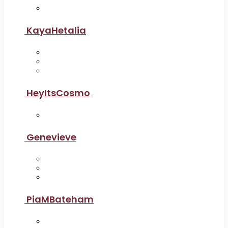
KayaHetalia
HeyItsCosmo
Genevieve
PiaMBateham