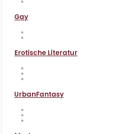
Gay
Erotische Literatur
UrbanFantasy