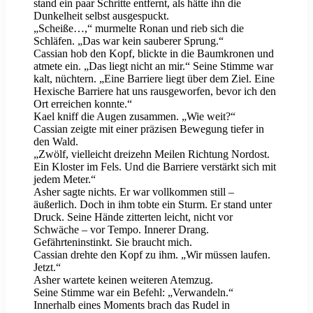
stand ein paar Schritte entfernt, als hätte ihn die
Dunkelheit selbst ausgespuckt.
„Scheiße…,“ murmelte Ronan und rieb sich die
Schläfen. „Das war kein sauberer Sprung.“
Cassian hob den Kopf, blickte in die Baumkronen und
atmete ein. „Das liegt nicht an mir.“ Seine Stimme war
kalt, nüchtern. „Eine Barriere liegt über dem Ziel. Eine
Hexische Barriere hat uns rausgeworfen, bevor ich den
Ort erreichen konnte.“
Kael kniff die Augen zusammen. „Wie weit?“
Cassian zeigte mit einer präzisen Bewegung tiefer in
den Wald.
„Zwölf, vielleicht dreizehn Meilen Richtung Nordost.
Ein Kloster im Fels. Und die Barriere verstärkt sich mit
jedem Meter.“
Asher sagte nichts. Er war vollkommen still –
äußerlich. Doch in ihm tobte ein Sturm. Er stand unter
Druck. Seine Hände zitterten leicht, nicht vor
Schwäche – vor Tempo. Innerer Drang.
Gefährteninstinkt. Sie braucht mich.
Cassian drehte den Kopf zu ihm. „Wir müssen laufen.
Jetzt.“
Asher wartete keinen weiteren Atemzug.
Seine Stimme war ein Befehl: „Verwandeln.“
Innerhalb eines Moments brach das Rudel in