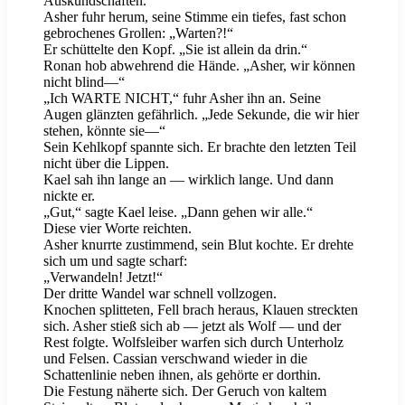
Auskundschaften.“
Asher fuhr herum, seine Stimme ein tiefes, fast schon
gebrochenes Grollen: „Warten?!“
Er schüttelte den Kopf. „Sie ist allein da drin.“
Ronan hob abwehrend die Hände. „Asher, wir können
nicht blind—“
„Ich WARTE NICHT,“ fuhr Asher ihn an. Seine
Augen glänzten gefährlich. „Jede Sekunde, die wir hier
stehen, könnte sie—“
Sein Kehlkopf spannte sich. Er brachte den letzten Teil
nicht über die Lippen.
Kael sah ihn lange an — wirklich lange. Und dann
nickte er.
„Gut,“ sagte Kael leise. „Dann gehen wir alle.“
Diese vier Worte reichten.
Asher knurrte zustimmend, sein Blut kochte. Er drehte
sich um und sagte scharf:
„Verwandeln! Jetzt!“
Der dritte Wandel war schnell vollzogen.
Knochen splitteten, Fell brach heraus, Klauen streckten
sich. Asher stieß sich ab — jetzt als Wolf — und der
Rest folgte. Wolfsleiber warfen sich durch Unterholz
und Felsen. Cassian verschwand wieder in die
Schattenlinie neben ihnen, als gehörte er dorthin.
Die Festung näherte sich. Der Geruch von kaltem