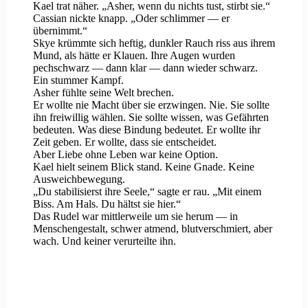
Kael trat näher. „Asher, wenn du nichts tust, stirbt sie.“
Cassian nickte knapp. „Oder schlimmer — er
übernimmt.“
Skye krümmte sich heftig, dunkler Rauch riss aus ihrem
Mund, als hätte er Klauen. Ihre Augen wurden
pechschwarz — dann klar — dann wieder schwarz.
Ein stummer Kampf.
Asher fühlte seine Welt brechen.
Er wollte nie Macht über sie erzwingen. Nie. Sie sollte
ihn freiwillig wählen. Sie sollte wissen, was Gefährten
bedeuten. Was diese Bindung bedeutet. Er wollte ihr
Zeit geben. Er wollte, dass sie entscheidet.
Aber Liebe ohne Leben war keine Option.
Kael hielt seinem Blick stand. Keine Gnade. Keine
Ausweichbewegung.
„Du stabilisierst ihre Seele,“ sagte er rau. „Mit einem
Biss. Am Hals. Du hältst sie hier.“
Das Rudel war mittlerweile um sie herum — in
Menschengestalt, schwer atmend, blutverschmiert, aber
wach. Und keiner verurteilte ihn.