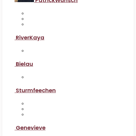
PatrickWunsch
RiverKaya
Bielau
Sturmfeechen
Genevieve