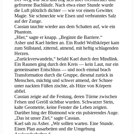
gefrorene Bachläufe. Nach etwa einer Stunde wurde
die Luft plötzlich dichter — wie vor einem Gewitter.
Magie. Sie schmeckte wie Eisen und verbranntes Salz
auf der Zunge.
Cassian tauchte wieder aus dem Schatten auf, wie ein
Phantom.
„Hier,“ sagte er knapp. „Beginnt die Barriere.“
Asher und Kael hielten an. Ein Rudel Wolfskörper kam
zum Stillstand, zitternd, atmend, mit heftig schlagenden
Herzen.
„Zurückverwandeln,“ befahl Kael durch den Mindlink.
Ein Raunen ging durch den Kreis — kein Laut, nur ein
gemeinsamer Entschluss — und noch einmal brach
Transformation durch die Gruppe, diesmal zurück in
Menschen, mächtig und schwer atmend, der Schnee
unter nackten Füßen zischte, als Hitze von Körpern
abfiel.
Cassian zeigte auf die Festung, deren Türme zwischen
Felsen und Geröll sichtbar wurden. Schwarzer Stein,
kalte Geometrie, keine Fenster die Leben zeigten.
Darüber hing der Blutmond wie ein pulsierendes Auge.
„Das ist unser Ziel,“ sagte Cassian.
Kael sah zu Asher. „Wir sollten warten. Eine Stunde.
Einen Plan ausarbeiten und die Umgebung