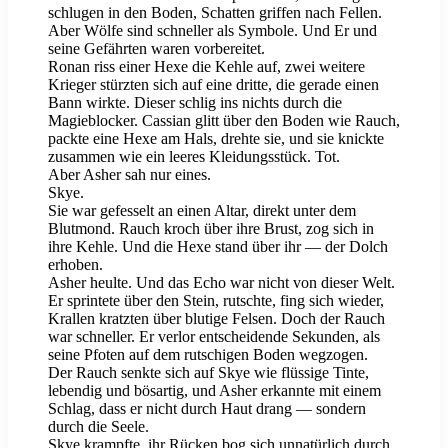
schlugen in den Boden, Schatten griffen nach Fellen.
Aber Wölfe sind schneller als Symbole. Und Er und
seine Gefährten waren vorbereitet.
Ronan riss einer Hexe die Kehle auf, zwei weitere
Krieger stürzten sich auf eine dritte, die gerade einen
Bann wirkte. Dieser schlig ins nichts durch die
Magieblocker. Cassian glitt über den Boden wie Rauch,
packte eine Hexe am Hals, drehte sie, und sie knickte
zusammen wie ein leeres Kleidungsstück. Tot.
Aber Asher sah nur eines.
Skye.
Sie war gefesselt an einen Altar, direkt unter dem
Blutmond. Rauch kroch über ihre Brust, zog sich in
ihre Kehle. Und die Hexe stand über ihr — der Dolch
erhoben.
Asher heulte. Und das Echo war nicht von dieser Welt.
Er sprintete über den Stein, rutschte, fing sich wieder,
Krallen kratzten über blutige Felsen. Doch der Rauch
war schneller. Er verlor entscheidende Sekunden, als
seine Pfoten auf dem rutschigen Boden wegzogen.
Der Rauch senkte sich auf Skye wie flüssige Tinte,
lebendig und bösartig, und Asher erkannte mit einem
Schlag, dass er nicht durch Haut drang — sondern
durch die Seele.
Skye krampfte, ihr Rücken bog sich unnatürlich durch,