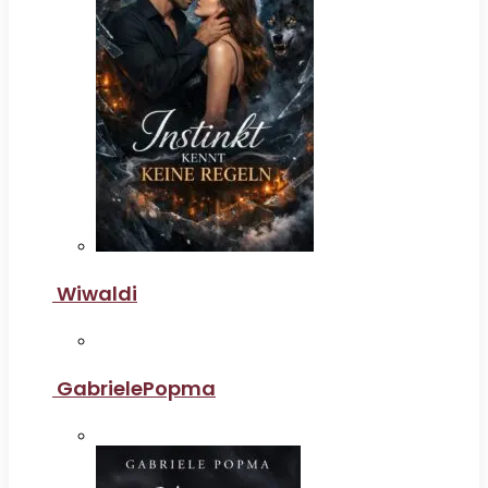
Wiwaldi
GabrielePopma