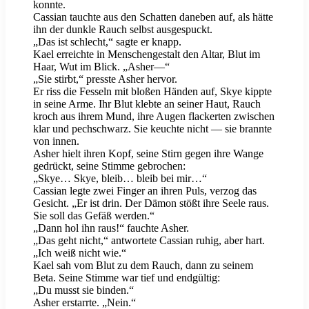
konnte.
Cassian tauchte aus den Schatten daneben auf, als hätte
ihn der dunkle Rauch selbst ausgespuckt.
„Das ist schlecht,“ sagte er knapp.
Kael erreichte in Menschengestalt den Altar, Blut im
Haar, Wut im Blick. „Asher—“
„Sie stirbt,“ presste Asher hervor.
Er riss die Fesseln mit bloßen Händen auf, Skye kippte
in seine Arme. Ihr Blut klebte an seiner Haut, Rauch
kroch aus ihrem Mund, ihre Augen flackerten zwischen
klar und pechschwarz. Sie keuchte nicht — sie brannte
von innen.
Asher hielt ihren Kopf, seine Stirn gegen ihre Wange
gedrückt, seine Stimme gebrochen:
„Skye… Skye, bleib… bleib bei mir…“
Cassian legte zwei Finger an ihren Puls, verzog das
Gesicht. „Er ist drin. Der Dämon stößt ihre Seele raus.
Sie soll das Gefäß werden.“
„Dann hol ihn raus!“ fauchte Asher.
„Das geht nicht,“ antwortete Cassian ruhig, aber hart.
„Ich weiß nicht wie.“
Kael sah vom Blut zu dem Rauch, dann zu seinem
Beta. Seine Stimme war tief und endgültig:
„Du musst sie binden.“
Asher erstarrte. „Nein.“