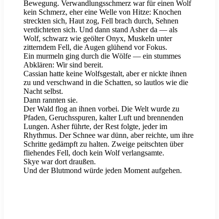
Bewegung. Verwandlungsschmerz war für einen Wolf
kein Schmerz, eher eine Welle von Hitze: Knochen
streckten sich, Haut zog, Fell brach durch, Sehnen
verdichteten sich. Und dann stand Asher da — als
Wolf, schwarz wie geölter Onyx, Muskeln unter
zitterndem Fell, die Augen glühend vor Fokus.
Ein murmeln ging durch die Wölfe — ein stummes
Abklären: Wir sind bereit.
Cassian hatte keine Wolfsgestalt, aber er nickte ihnen
zu und verschwand in die Schatten, so lautlos wie die
Nacht selbst.
Dann rannten sie.
Der Wald flog an ihnen vorbei. Die Welt wurde zu
Pfaden, Geruchsspuren, kalter Luft und brennenden
Lungen. Asher führte, der Rest folgte, jeder im
Rhythmus. Der Schnee war dünn, aber reichte, um ihre
Schritte gedämpft zu halten. Zweige peitschten über
fliehendes Fell, doch kein Wolf verlangsamte.
Skye war dort draußen.
Und der Blutmond würde jeden Moment aufgehen.