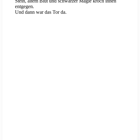
Stein, altem Blut und schwarzer Magie kroch ihnen
entgegen.
Und dann war das Tor da.