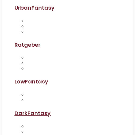
UrbanFantasy
Ratgeber
LowFantasy
DarkFantasy