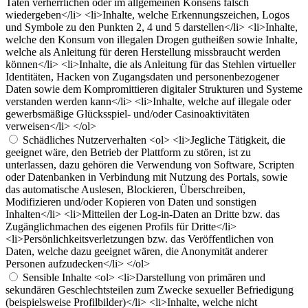
Taten verherrlichen oder im allgemeinen Konsens falsch
wiedergeben</li> <li>Inhalte, welche Erkennungszeichen, Logos
und Symbole zu den Punkten 2, 4 und 5 darstellen</li> <li>Inhalte,
welche den Konsum von illegalen Drogen gutheißen sowie Inhalte,
welche als Anleitung für deren Herstellung missbraucht werden
können</li> <li>Inhalte, die als Anleitung für das Stehlen virtueller
Identitäten, Hacken von Zugangsdaten und personenbezogener
Daten sowie dem Kompromittieren digitaler Strukturen und Systeme
verstanden werden kann</li> <li>Inhalte, welche auf illegale oder
gewerbsmäßige Glücksspiel- und/oder Casinoaktivitäten
verweisen</li> </ol>
Schädliches Nutzerverhalten
<ol> <li>Jegliche Tätigkeit, die
geeignet wäre, den Betrieb der Plattform zu stören, ist zu
unterlassen, dazu gehören die Verwendung von Software, Scripten
oder Datenbanken in Verbindung mit Nutzung des Portals, sowie
das automatische Auslesen, Blockieren, Überschreiben,
Modifizieren und/oder Kopieren von Daten und sonstigen
Inhalten</li> <li>Mitteilen der Log-in-Daten an Dritte bzw. das
Zugänglichmachen des eigenen Profils für Dritte</li>
<li>Persönlichkeitsverletzungen bzw. das Veröffentlichen von
Daten, welche dazu geeignet wären, die Anonymität anderer
Personen aufzudecken</li> </ol>
Sensible Inhalte
<ol> <li>Darstellung von primären und
sekundären Geschlechtsteilen zum Zwecke sexueller Befriedigung
(beispielsweise Profilbilder)</li> <li>Inhalte, welche nicht