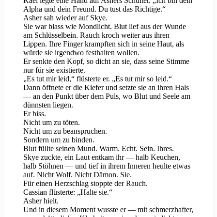
Kael legte eine Hand auf Ashers Schulter. „Ich bin dein
Alpha und dein Freund. Du tust das Richtige.“
Asher sah wieder auf Skye.
Sie war blass wie Mondlicht. Blut lief aus der Wunde
am Schlüsselbein. Rauch kroch weiter aus ihren
Lippen. Ihre Finger krampften sich in seine Haut, als
würde sie irgendwo festhalten wollen.
Er senkte den Kopf, so dicht an sie, dass seine Stimme
nur für sie existierte.
„Es tut mir leid,“ flüsterte er. „Es tut mir so leid.“
Dann öffnete er die Kiefer und setzte sie an ihren Hals
— an den Punkt über dem Puls, wo Blut und Seele am
dünnsten liegen.
Er biss.
Nicht um zu töten.
Nicht um zu beanspruchen.
Sondern um zu binden.
Blut füllte seinen Mund. Warm. Echt. Sein. Ihres.
Skye zuckte, ein Laut entkam ihr — halb Keuchen,
halb Stöhnen — und tief in ihrem Inneren heulte etwas
auf. Nicht Wolf. Nicht Dämon. Sie.
Für einen Herzschlag stoppte der Rauch.
Cassian flüsterte: „Halte sie.“
Asher hielt.
Und in diesem Moment wusste er — mit schmerzhafter,