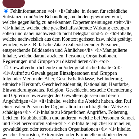
Fehlinformationen
<ol> <li>Inhalte, in denen für schädliche
Substanzen und/oder Behandlungsmethoden geworben wird,
welche gegenläufig zu anerkannten Expertenmeinungen steht</li>
<li>Inhalte, welche eine gesellschaftsstörende Wirkung erzeugen
sollen und dabei nachweislich nicht belegbar sind</li> <li>Inhalte,
welche nachweislich aus dem Kontext gerissen bzw. nicht getätigt
wurden, wie z. B. falsche Zitate real existierender Personen,
entsprechende Bilddateien und Ähnliches</li> <li>Manipulierte
Inhalte, welche darauf abzielen, Personen, Organisationen,
Regierungen und Gruppen zu diskreditieren</li> </ol>
Gewaltverherrlichende und/oder gefährliche Inhalte
<ol>
<li>Aufruf zu Gewalt gegen Einzelpersonen und Gruppen
folgender Merkmale: Alter, Gesellschaftsklasse, Behinderung,
ethnische Herkunft, Geschlechtsidentität, Nationalität, Hautfarbe,
Einwanderungsstatus, Religion, Geschlecht, sexuelle Orientierung
und Opfern schwerwiegender Gewaltereignissen und deren
Angehörigen</li> <li>Inhalte, welche die Absicht haben, den Ruf
einer realen Person oder Organisation in nachträglicher Weise zu
schädigen</li> <li>Inhalte zu körperlichen Angriffen, Folterung,
Leichen, Raubüberfällen und anderen, welche bei Personen Schock
und Ekel hervorrufen sollen</li> <li>Inhalte jeglicher kriminellen,
gewalttätigen oder terroristischen Organisationen</li> <li>Inhalte,
welche Terroristen, Extremisten oder Kriminelle und/oder deren