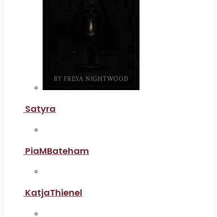
Satyra
PiaMBateham
KatjaThienel