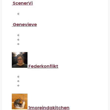
ScenerVi
Genevieve
Federkonflikt
1moreindakitchen