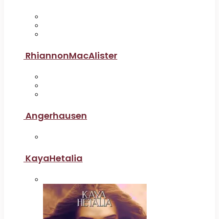
RhiannonMacAlister
Angerhausen
KayaHetalia