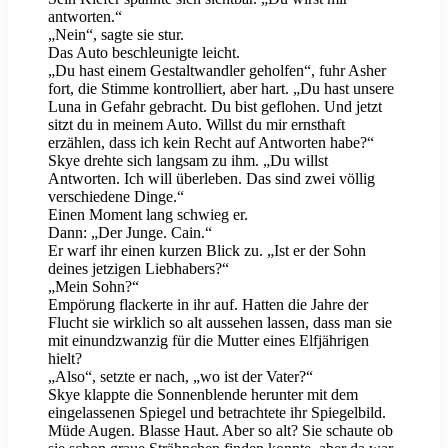
antworten.“
„Nein“, sagte sie stur.
Das Auto beschleunigte leicht.
„Du hast einem Gestaltwandler geholfen“, fuhr Asher
fort, die Stimme kontrolliert, aber hart. „Du hast unsere
Luna in Gefahr gebracht. Du bist geflohen. Und jetzt
sitzt du in meinem Auto. Willst du mir ernsthaft
erzählen, dass ich kein Recht auf Antworten habe?“
Skye drehte sich langsam zu ihm. „Du willst
Antworten. Ich will überleben. Das sind zwei völlig
verschiedene Dinge.“
Einen Moment lang schwieg er.
Dann: „Der Junge. Cain.“
Er warf ihr einen kurzen Blick zu. „Ist er der Sohn
deines jetzigen Liebhabers?“
„Mein Sohn?“
Empörung flackerte in ihr auf. Hatten die Jahre der
Flucht sie wirklich so alt aussehen lassen, dass man sie
mit einundzwanzig für die Mutter eines Elfjährigen
hielt?
„Also“, setzte er nach, „wo ist der Vater?“
Skye klappte die Sonnenblende herunter mit dem
eingelassenen Spiegel und betrachtete ihr Spiegelbild.
Müde Augen. Blasse Haut. Aber so alt? Sie schaute ob