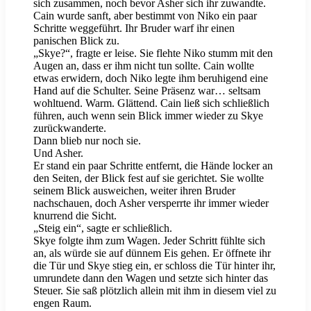
sich zusammen, noch bevor Asher sich ihr zuwandte.
Cain wurde sanft, aber bestimmt von Niko ein paar
Schritte weggeführt. Ihr Bruder warf ihr einen
panischen Blick zu.
„Skye?“, fragte er leise. Sie flehte Niko stumm mit den
Augen an, dass er ihm nicht tun sollte. Cain wollte
etwas erwidern, doch Niko legte ihm beruhigend eine
Hand auf die Schulter. Seine Präsenz war… seltsam
wohltuend. Warm. Glättend. Cain ließ sich schließlich
führen, auch wenn sein Blick immer wieder zu Skye
zurückwanderte.
Dann blieb nur noch sie.
Und Asher.
Er stand ein paar Schritte entfernt, die Hände locker an
den Seiten, der Blick fest auf sie gerichtet. Sie wollte
seinem Blick ausweichen, weiter ihren Bruder
nachschauen, doch Asher versperrte ihr immer wieder
knurrend die Sicht.
„Steig ein“, sagte er schließlich.
Skye folgte ihm zum Wagen. Jeder Schritt fühlte sich
an, als würde sie auf dünnem Eis gehen. Er öffnete ihr
die Tür und Skye stieg ein, er schloss die Tür hinter ihr,
umrundete dann den Wagen und setzte sich hinter das
Steuer. Sie saß plötzlich allein mit ihm in diesem viel zu
engen Raum.