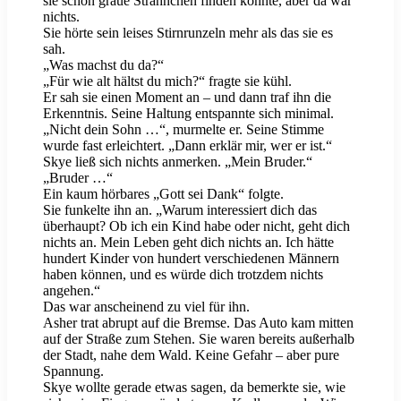
sie schon graue Strähnchen finden konnte, aber da war
nichts.
Sie hörte sein leises Stirnrunzeln mehr als das sie es
sah.
„Was machst du da?“
„Für wie alt hältst du mich?“ fragte sie kühl.
Er sah sie einen Moment an – und dann traf ihn die
Erkenntnis. Seine Haltung entspannte sich minimal.
„Nicht dein Sohn …“, murmelte er. Seine Stimme
wurde fast erleichtert. „Dann erklär mir, wer er ist.“
Skye ließ sich nichts anmerken. „Mein Bruder.“
„Bruder …“
Ein kaum hörbares „Gott sei Dank“ folgte.
Sie funkelte ihn an. „Warum interessiert dich das
überhaupt? Ob ich ein Kind habe oder nicht, geht dich
nichts an. Mein Leben geht dich nichts an. Ich hätte
hundert Kinder von hundert verschiedenen Männern
haben können, und es würde dich trotzdem nichts
angehen.“
Das war anscheinend zu viel für ihn.
Asher trat abrupt auf die Bremse. Das Auto kam mitten
auf der Straße zum Stehen. Sie waren bereits außerhalb
der Stadt, nahe dem Wald. Keine Gefahr – aber pure
Spannung.
Skye wollte gerade etwas sagen, da bemerkte sie, wie