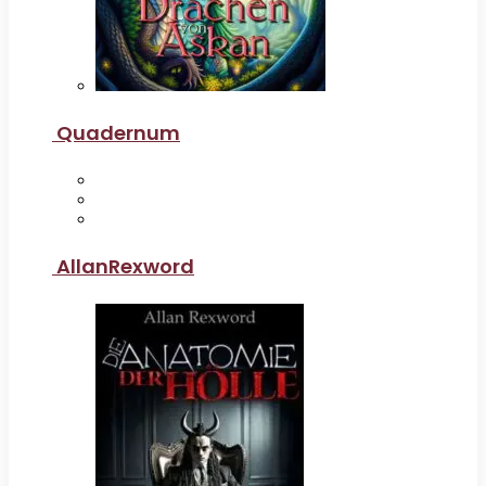
Quadernum
AllanRexword