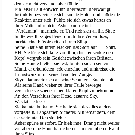
den sie nicht verstand, aber fühlte.
Ein leiser Laut entwich ihr, überrascht, überwältigt.
Instinktiv bewegte sie sich, suchte Halt – und spürte die
Reaktion unter sich. Fühlte sie sich etwas hartes an
ihrer Mitte aufrichtete. Asher knurrte tief.
„Verdammt“, murmelte er. Und rieb sich an ihr. Skye
fühlte wie flüssiges Feuer durch Ihre Venen floss,
merkte eine Flüssigkeit an ihrem Slipp.
Seine Klaue an ihrem Nacken riss Stoff auf – T-Shirt,
BH. Sie löste sich kurz von ihm, doch er senkte den
Kopf, vergrub sein Gesicht zwischen ihren Brüsten.
Seine Hände hielten sie fest, führten sie an seinen
Mund, er erkundeten jede einzelne und umkreiste die
Brunstwarzrn mit seiner feuchten Zunge.
Skye klammerte sich an seine Schultern. Suchte halt.
Als seine Hand weiter zu ihrer Taille bewegte,
versuchte sie wieder einen klaren Kopf zu bekommen.
An den Verschluss ihrer Hose, erstarrte Sky.
Was tat sie hier?
Sie kannte ihn kaum. Sie hatte sich das alles anders
vorgestellt. Langsamer. Sicherer. Mit jemandem, dem
sie vertraute. Den sie liebte.
Asher spürte es sofort. Er hielt inne. Drang nicht weiter
vor aber seine Hand harrte bereits an dem oberen Rand
ihres Slips.