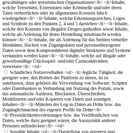
gewalttätigen oder terroristischen Organisationen</li> <li>Inhalte,
welche Terroristen, Extremisten oder Kriminelle und/oder deren
Taten verherrlichen oder im allgemeinen Konsens falsch
wiedergeben</li> <li>Inhalte, welche Erkennungszeichen, Logos
und Symbole zu den Punkten 2, 4 und 5 darstellen</li> <li>Inhalte,
welche den Konsum von illegalen Drogen gutheißen sowie Inhalte,
welche als Anleitung für deren Herstellung missbraucht werden
können</li> <li>Inhalte, die als Anleitung für das Stehlen virtueller
Identitäten, Hacken von Zugangsdaten und personenbezogener
Daten sowie dem Kompromittieren digitaler Strukturen und Systeme
verstanden werden kann</li> <li>Inhalte, welche auf illegale oder
gewerbsmäßige Glücksspiel- und/oder Casinoaktivitäten
verweisen</li> </ol>
Schädliches Nutzerverhalten
<ol> <li>Jegliche Tätigkeit, die
geeignet wäre, den Betrieb der Plattform zu stören, ist zu
unterlassen, dazu gehören die Verwendung von Software, Scripten
oder Datenbanken in Verbindung mit Nutzung des Portals, sowie
das automatische Auslesen, Blockieren, Überschreiben,
Modifizieren und/oder Kopieren von Daten und sonstigen
Inhalten</li> <li>Mitteilen der Log-in-Daten an Dritte bzw. das
Zugänglichmachen des eigenen Profils für Dritte</li>
<li>Persönlichkeitsverletzungen bzw. das Veröffentlichen von
Daten, welche dazu geeignet wären, die Anonymität anderer
Personen aufzudecken</li> </ol>
Sensible Inhalte
<ol> <li>Darstellung von primären und