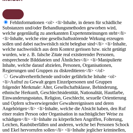
Fehlinformationen
<ol> <li>Inhalte, in denen für schädliche
Substanzen und/oder Behandlungsmethoden geworben wird,
welche gegenläufig zu anerkannten Expertenmeinungen steht</li>
<li>Inhalte, welche eine gesellschaftsstörende Wirkung erzeugen
sollen und dabei nachweislich nicht belegbar sind</li> <li>Inhalte,
welche nachweislich aus dem Kontext gerissen bzw. nicht getätigt
wurden, wie z. B. falsche Zitate real existierender Personen,
entsprechende Bilddateien und Ähnliches</li> <li>Manipulierte
Inhalte, welche darauf abzielen, Personen, Organisationen,
Regierungen und Gruppen zu diskreditieren</li> </ol>
Gewaltverherrlichende und/oder gefährliche Inhalte
<ol>
<li>Aufruf zu Gewalt gegen Einzelpersonen und Gruppen
folgender Merkmale: Alter, Gesellschaftsklasse, Behinderung,
ethnische Herkunft, Geschlechtsidentität, Nationalität, Hautfarbe,
Einwanderungsstatus, Religion, Geschlecht, sexuelle Orientierung
und Opfern schwerwiegender Gewaltereignissen und deren
Angehörigen</li> <li>Inhalte, welche die Absicht haben, den Ruf
einer realen Person oder Organisation in nachträglicher Weise zu
schädigen</li> <li>Inhalte zu körperlichen Angriffen, Folterung,
Leichen, Raubüberfällen und anderen, welche bei Personen Schock
und Ekel hervorrufen sollen</li> <li>Inhalte jeglicher kriminellen,