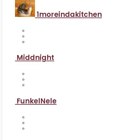
1moreindakitchen
Middnight
FunkelNele