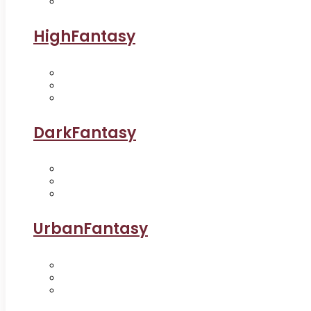
HighFantasy
DarkFantasy
UrbanFantasy