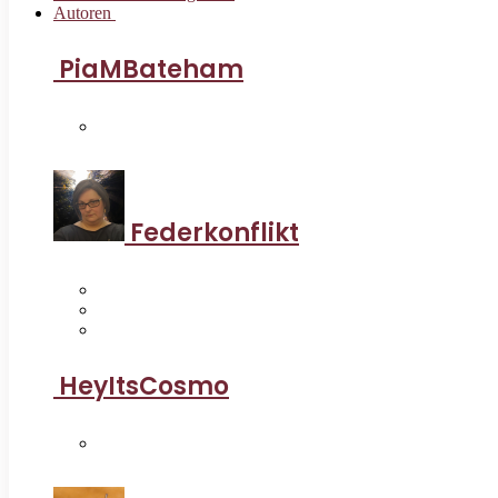
Autoren
PiaMBateham
Federkonflikt
HeyItsCosmo