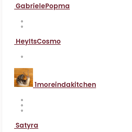
GabrielePopma
HeyItsCosmo
1moreindakitchen
Satyra