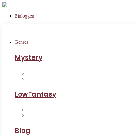
Einloggen
Genres
Mystery
LowFantasy
Blog