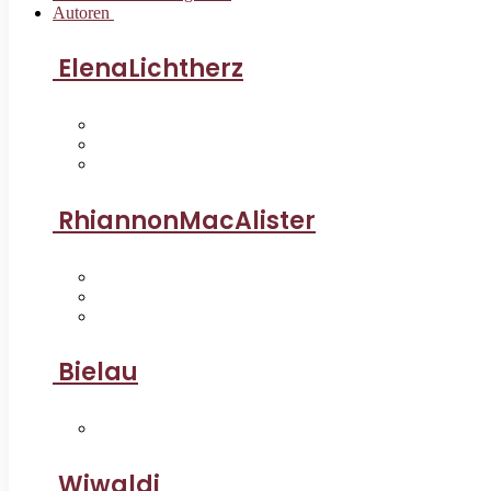
Autoren
ElenaLichtherz
RhiannonMacAlister
Bielau
Wiwaldi