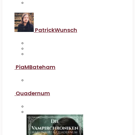
PatrickWunsch
PiaMBateham
Quadernum