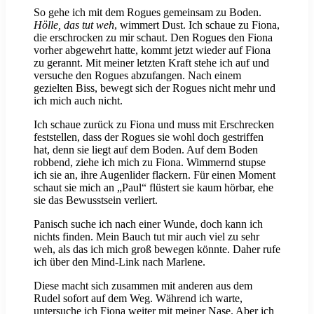
So gehe ich mit dem Rogues gemeinsam zu Boden.
Hölle, das tut weh
, wimmert Dust. Ich schaue zu Fiona,
die erschrocken zu mir schaut. Den Rogues den Fiona
vorher abgewehrt hatte, kommt jetzt wieder auf Fiona
zu gerannt. Mit meiner letzten Kraft stehe ich auf und
versuche den Rogues abzufangen. Nach einem
gezielten Biss, bewegt sich der Rogues nicht mehr und
ich mich auch nicht.
Ich schaue zurück zu Fiona und muss mit Erschrecken
feststellen, dass der Rogues sie wohl doch gestriffen
hat, denn sie liegt auf dem Boden. Auf dem Boden
robbend, ziehe ich mich zu Fiona. Wimmernd stupse
ich sie an, ihre Augenlider flackern. Für einen Moment
schaut sie mich an „Paul“ flüstert sie kaum hörbar, ehe
sie das Bewusstsein verliert.
Panisch suche ich nach einer Wunde, doch kann ich
nichts finden. Mein Bauch tut mir auch viel zu sehr
weh, als das ich mich groß bewegen könnte. Daher rufe
ich über den Mind-Link nach Marlene.
Diese macht sich zusammen mit anderen aus dem
Rudel sofort auf dem Weg. Während ich warte,
untersuche ich Fiona weiter mit meiner Nase. Aber ich