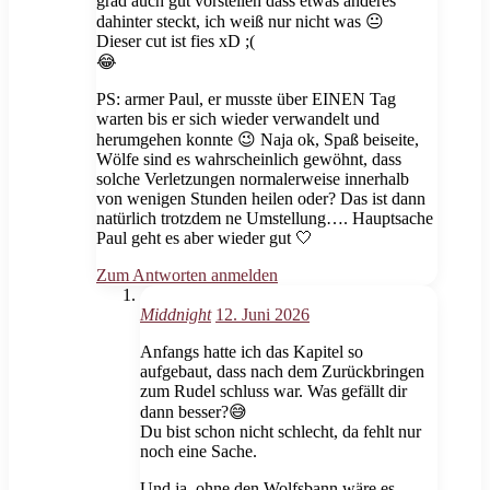
grad auch gut vorstellen dass etwas anderes
dahinter steckt, ich weiß nur nicht was 😐
Dieser cut ist fies xD ;(
😂
PS: armer Paul, er musste über EINEN Tag
warten bis er sich wieder verwandelt und
herumgehen konnte 😉 Naja ok, Spaß beiseite,
Wölfe sind es wahrscheinlich gewöhnt, dass
solche Verletzungen normalerweise innerhalb
von wenigen Stunden heilen oder? Das ist dann
natürlich trotzdem ne Umstellung…. Hauptsache
Paul geht es aber wieder gut 🤍
Zum Antworten anmelden
Middnight
12. Juni 2026
Anfangs hatte ich das Kapitel so
aufgebaut, dass nach dem Zurückbringen
zum Rudel schluss war. Was gefällt dir
dann besser?😅
Du bist schon nicht schlecht, da fehlt nur
noch eine Sache.
Und ja, ohne den Wolfsbann wäre es