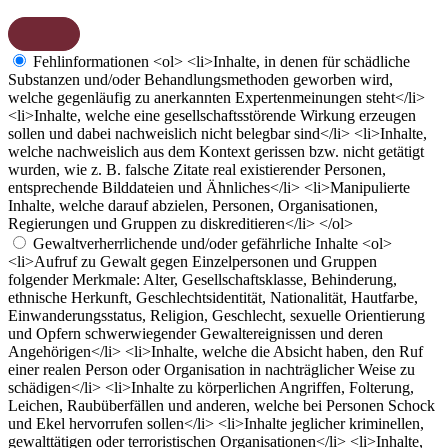
Fehlinformationen
<ol> <li>Inhalte, in denen für schädliche
Substanzen und/oder Behandlungsmethoden geworben wird,
welche gegenläufig zu anerkannten Expertenmeinungen steht</li>
<li>Inhalte, welche eine gesellschaftsstörende Wirkung erzeugen
sollen und dabei nachweislich nicht belegbar sind</li> <li>Inhalte,
welche nachweislich aus dem Kontext gerissen bzw. nicht getätigt
wurden, wie z. B. falsche Zitate real existierender Personen,
entsprechende Bilddateien und Ähnliches</li> <li>Manipulierte
Inhalte, welche darauf abzielen, Personen, Organisationen,
Regierungen und Gruppen zu diskreditieren</li> </ol>
Gewaltverherrlichende und/oder gefährliche Inhalte
<ol>
<li>Aufruf zu Gewalt gegen Einzelpersonen und Gruppen
folgender Merkmale: Alter, Gesellschaftsklasse, Behinderung,
ethnische Herkunft, Geschlechtsidentität, Nationalität, Hautfarbe,
Einwanderungsstatus, Religion, Geschlecht, sexuelle Orientierung
und Opfern schwerwiegender Gewaltereignissen und deren
Angehörigen</li> <li>Inhalte, welche die Absicht haben, den Ruf
einer realen Person oder Organisation in nachträglicher Weise zu
schädigen</li> <li>Inhalte zu körperlichen Angriffen, Folterung,
Leichen, Raubüberfällen und anderen, welche bei Personen Schock
und Ekel hervorrufen sollen</li> <li>Inhalte jeglicher kriminellen,
gewalttätigen oder terroristischen Organisationen</li> <li>Inhalte,