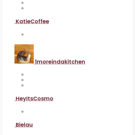
KatieCoffee
1moreindakitchen
HeyItsCosmo
Bielau