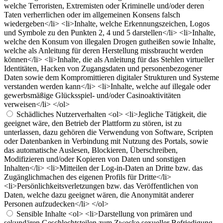
welche Terroristen, Extremisten oder Kriminelle und/oder deren
Taten verherrlichen oder im allgemeinen Konsens falsch
wiedergeben</li> <li>Inhalte, welche Erkennungszeichen, Logos
und Symbole zu den Punkten 2, 4 und 5 darstellen</li> <li>Inhalte,
welche den Konsum von illegalen Drogen gutheißen sowie Inhalte,
welche als Anleitung für deren Herstellung missbraucht werden
können</li> <li>Inhalte, die als Anleitung für das Stehlen virtueller
Identitäten, Hacken von Zugangsdaten und personenbezogener
Daten sowie dem Kompromittieren digitaler Strukturen und Systeme
verstanden werden kann</li> <li>Inhalte, welche auf illegale oder
gewerbsmäßige Glücksspiel- und/oder Casinoaktivitäten
verweisen</li> </ol>
Schädliches Nutzerverhalten
<ol> <li>Jegliche Tätigkeit, die
geeignet wäre, den Betrieb der Plattform zu stören, ist zu
unterlassen, dazu gehören die Verwendung von Software, Scripten
oder Datenbanken in Verbindung mit Nutzung des Portals, sowie
das automatische Auslesen, Blockieren, Überschreiben,
Modifizieren und/oder Kopieren von Daten und sonstigen
Inhalten</li> <li>Mitteilen der Log-in-Daten an Dritte bzw. das
Zugänglichmachen des eigenen Profils für Dritte</li>
<li>Persönlichkeitsverletzungen bzw. das Veröffentlichen von
Daten, welche dazu geeignet wären, die Anonymität anderer
Personen aufzudecken</li> </ol>
Sensible Inhalte
<ol> <li>Darstellung von primären und
sekundären Geschlechtsteilen zum Zwecke sexueller Befriedigung