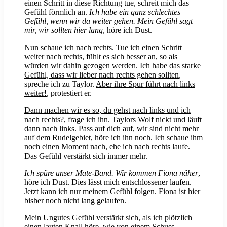
einen Schritt in diese Richtung tue, schreit mich das
Gefühl förmlich an.
Ich habe ein ganz schlechtes
Gefühl, wenn wir da weiter gehen. Mein Gefühl sagt
mir, wir sollten hier lang
, höre ich Dust.
Nun schaue ich nach rechts. Tue ich einen Schritt
weiter nach rechts, fühlt es sich besser an, so als
würden wir dahin gezogen werden.
Ich habe das starke
Gefühl, dass wir lieber nach rechts gehen sollten
,
spreche ich zu Taylor.
Aber ihre Spur führt nach links
weiter!
, protestiert er.
Dann machen wir es so, du gehst nach links und ich
nach rechts?
, frage ich ihn. Taylors Wolf nickt und läuft
dann nach links.
Pass auf dich auf, wir sind nicht mehr
auf dem Rudelgebiet
, höre ich ihn noch. Ich schaue ihm
noch einen Moment nach, ehe ich nach rechts laufe.
Das Gefühl verstärkt sich immer mehr.
Ich spüre unser Mate-Band. Wir kommen
Fiona
näher
,
höre ich Dust. Dies lässt mich entschlossener laufen.
Jetzt kann ich nur meinem Gefühl folgen. Fiona ist hier
bisher noch nicht lang gelaufen.
Mein Ungutes Gefühl verstärkt sich, als ich plötzlich
einen lauten Knall höre, wie von einem Schuss.