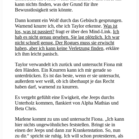
kann nichts finden, was der Grund für ihre
Bewusstlosigkeit sein könnte.
Dann kommt ein Wolf durch das Gebüsch gesprungen.
Warnend knurre ich, ehe ich Taylor erkenne.
Was ist
los, was ist passiert?
fragt er über den Mind-Link.
Ich
hab es nicht genau gesehen. Sie lag plötzlich. Ich war
nicht schnell genug. Der
Rogues
muss sie erwischt
haben, aber ich kann keine Verletzung finden
, erkläre
ich ihm leicht panisch.
Taylor verwandelt ich zurück und untersucht Fiona mit
den Händen. Ein Knurren kann ich mir gerade so
unterdrücken. Es ist das beste, wenn er sie untersucht,
außerdem wer weiß, ob ich überhaupt je das Recht
haben darf, warnend zu knurren.
Es vergeht gefühlt eine Ewigkeit, ehe Jeeps durchs
Unterholz kommen, flankiert von Alpha Mathias und
Beta Chris.
Marlene kommt zu uns und untersucht Fiona. „Ich kann
hier nichts ungewöhnliches feststellen. Bringt sie in
einen der Jeeps und dann zur Krankenstation. So, nun
zu dir.“ spricht sie ruhig. Ich will schon protestieren, als