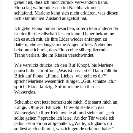
geheilt ist, dass ich mich zurück verwandeln kann.
Fiona lag währenddessen im Nachbarzimmer,
schlafend. Marlene kann sich nicht erklären, was diesen
Schlafähnlichen-Zustand ausgelöst hat.
Ich gehe Fiona immer besuchen, sofern kein anderer da
ist, der ihr Gesellschaft leisten kann. Daher bekomme
ich es auch mit, als ihre Lider wieder anfangen zu
flattern, ehe sie langsam die Augen öffnet. Nebenbei
bekomme ich mit, dass Fiona eine silberglitzernde
Träne verliert, die im Kissen verschwindet.
Wie verrückt drücke ich den Ruf-Knopf, bis Marlene
panisch die Tür öffnet „Was ist passiert?“ Dann fällt ihr
Blick auf Fiona. „Fiona, Liebes, wie geht es dir?“
spricht Marlene wesentlich ruhiger. „Gut, schätze ich.“
spricht Fiona kratzig. Sofort reiche ich ihr das
Wasserglas.
Scheinbar erst jetzt bemerkt sie mich. Sie starrt mich an.
Lange. Ohne zu Blinzeln. Unwohl stelle ich das
Wasserglas in ihrer Reichweite ab und stehe auf. „Ich
sollte gehen.“ spreche ich leise. An der Tür werde ich
jedoch von Fiona aufgehalten. „Warte, ich glaub, du
solltest auch erfahren, was ich gerade erfahren habe.“