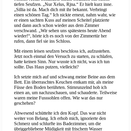
tiefen Seufzen. „Nur Xelus, Rjna.“ Er hielt kurz inne.
„Sillia ist da. Mach dich mit ihr bekannt. Verbringt
einen schönen Tag.“ Ich nickte erneut, nahm wahr, wie
er einen sachten Kuss auf meinen Scheitel platzierte
und dann auch schon wieder aus dem Zimmer
verschwand. „Wir sehen uns spätestens heute Abend
wieder!“, hörte ich es noch von der Zimmertür her
rufen, dann fiel sie ins Schloss.
Mit einem leisen seufzen beschloss ich, aufzustehen.
Jetzt noch einmal den Versuch zu starten, zu schlafen,
hatte keinen Sinn. Nur wusste ich nicht, was ich tun
sollte. Das Haus putzen, vielleicht?
Ich setzte mich auf und schwang meine Beine aus dem
Bett. Ein überraschtes Keuchen entkam mir, als meine
Füsse den Boden berührten. Stirnrunzelnd hob ich
einen an, um nachzuschauen, und schauderte. Teilweise
waren meine Fusssohlen offen. Wie war das nur
geschehen?
Abwesend schüttelte ich den Kopf. Das war nicht
weiter von Belang. Ich erhob mich, ignorierte den
Schmerz und schlurfte ins Badezimmer, um die
übriggebliebene Müdigkeit mit frischem Wasser