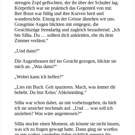
strengen Zopf geflochten, der ihr über der Schulter lag.
Körperlich war sie praktisch das Gegenteil von mir.
Ihre Brust war füllig und ihre Kurven breit und
wunderschön. Einzig in der Grösse ähnelten wir uns.
Grasgrüne Augen blickten mir entgegen, die
Gesichtszüge fremdartig und zugleich bezaubernd. „Ich
bin Sillia. Du … solltest dich ankleiden, ehe du dein
Zimmer verlässt.“
„Und dann?“
Die Augenbrauen tief ins Gesicht gezogen, blickte sie
mich an. „Was dann?“
„Wobei kann ich helfen?“
„Lies ein Buch. Geh spazieren. Mach, was immer dir
beliebt. Du bist Xelus’ Abkömmling.“
Sillia war schon dabei, an mir vorbeizugehen, da hielt
ich sie unsicher nochmals auf. „Und … was soll ich
anziehen? Was wäre angemessen?“
Sillia stockte einen Moment, als könnte sie nicht fassen,
was ich zu fragen gewagt hatte. Dann ging sie wortlos
an mir vorbei, verdrehte dabei sichtlich genervt die