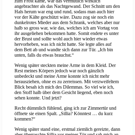
zum Frost käme, war das vermutlich wirklich
angebrachter als das Nachtgewand. Der Schnitt um den
Hals herum war eng und rund, sodass man auch hier
vor der Kälte geschützt wäre. Dazu zog sie noch ein
dunkelrotes Mieder aus dem Schrank, welches aber nur
halb so gross war, wie das, welches ich am Vortag von
ihr ausgeliehen bekommen hatte. Somit endete es unter
der Brust und sollte wohl auch hier wieder etwas
hervorheben, was ich nicht hatte. Sie legte alles auf
dem Bett ab und wandte sich dann zur Tür. „Ich bin
unten, falls du etwas brauchst.“
Wenig später steckten meine Arme in dem Kleid. Der
Rest meines Körpers jedoch war noch gänzlich
unbedeckt und meine Arme konnte ich nicht mehr
herausziehen, ohne es zu zerreissen. Mit verzweifeltem
Blick besah ich mich des Dilemmas. So viel wie ich,
den Stoff halb über dem Gesicht liegend, eben noch
sehen konnte. Und jetzt?
Recht dümmlich fühlend, ging ich zur Zimmertür und
öffnete sie einen Spalt. „Sillia? Könntest … du kurz
kommen?“
Wenig später stand eine, erstmal ziemlich gereizte, dann
aber überraschte Sillia vor meiner Tür und sah mich an,