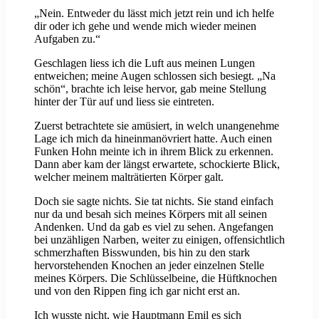
„Nein. Entweder du lässt mich jetzt rein und ich helfe
dir oder ich gehe und wende mich wieder meinen
Aufgaben zu.“
Geschlagen liess ich die Luft aus meinen Lungen
entweichen; meine Augen schlossen sich besiegt. „Na
schön“, brachte ich leise hervor, gab meine Stellung
hinter der Tür auf und liess sie eintreten.
Zuerst betrachtete sie amüsiert, in welch unangenehme
Lage ich mich da hineinmanövriert hatte. Auch einen
Funken Hohn meinte ich in ihrem Blick zu erkennen.
Dann aber kam der längst erwartete, schockierte Blick,
welcher meinem malträtierten Körper galt.
Doch sie sagte nichts. Sie tat nichts. Sie stand einfach
nur da und besah sich meines Körpers mit all seinen
Andenken. Und da gab es viel zu sehen. Angefangen
bei unzähligen Narben, weiter zu einigen, offensichtlich
schmerzhaften Bisswunden, bis hin zu den stark
hervorstehenden Knochen an jeder einzelnen Stelle
meines Körpers. Die Schlüsselbeine, die Hüftknochen
und von den Rippen fing ich gar nicht erst an.
Ich wusste nicht, wie Hauptmann Emil es sich