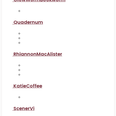
Quadernum
RhiannonMacAlister
KatieCoffee
ScenerVi