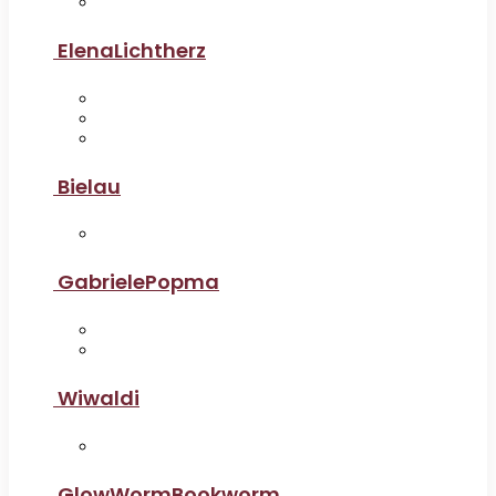
ElenaLichtherz
Bielau
GabrielePopma
Wiwaldi
GlowWormBookworm