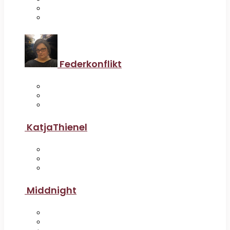
Federkonflikt
KatjaThienel
Middnight