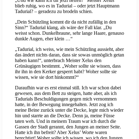
„Und wie kann ich dir jetzt helfen?“ Meister Xelus
blieb ruhig, wo es in Tadurial – oder jetzt Hauptmann
Tadurial? – geradezu zu brodeln schien.
„Dein Schützling kommt dir da nicht zufällig in den
Sinn?“ Tadurial klang, als wäre der Fall klar. „Du
weisst schon. Dunkelbraune, sehr lange Haare, genauso
dunkle Augen, eher klein …“
„Tadurial, ich weiss, wie mein Schützling aussieht, aber
das ändert nichts daran, dass sie sowas unmöglich getan
haben kann!“, unterbrach Meister Xelus den
Grünäugigen bestimmt. „Woher sollte sie wissen, dass
ihr ihn in den Kerker gesperrt habt? Woher sollte sie
wissen, wie sie dort hinkommt?“
Daraufhin war es erst einmal still. Ich war schon dabei
gewesen, aus dem Bett zu steigen, hatte aber, als ich
Tadurials Beschuldigungen gegen mich vernommen
hatte, in der Bewegung innegehalten. Jetzt zog ich
meine Beine zurück unter die Decke, legte mich wieder
hin und starrte an die Decke. Denn ja, meine Füsse
taten weh. Und in meinem Traum war ich durch die
Gassen der Stadt gerannt, den Jungen an meiner Seite.
Hatte ich ihn befreit? Aber Xelus’ Worte waren
berechtigt! Woher sollte ich wissen, wo ich den Jungen