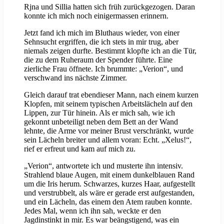
Rjna und Sillia hatten sich früh zurückgezogen. Daran
konnte ich mich noch einigermassen erinnern.
Jetzt fand ich mich im Bluthaus wieder, von einer
Sehnsucht ergriffen, die ich stets in mir trug, aber
niemals zeigen durfte. Bestimmt klopfte ich an die Tür,
die zu dem Ruheraum der Spender führte. Eine
zierliche Frau öffnete. Ich brummte: „Verion“, und
verschwand ins nächste Zimmer.
Gleich darauf trat ebendieser Mann, nach einem kurzen
Klopfen, mit seinem typischen Arbeitslächeln auf den
Lippen, zur Tür hinein. Als er mich sah, wie ich
gekonnt unbeteiligt neben dem Bett an der Wand
lehnte, die Arme vor meiner Brust verschränkt, wurde
sein Lächeln breiter und allem voran: Echt. „Xelus!“,
rief er erfreut und kam auf mich zu.
„Verion“, antwortete ich und musterte ihn intensiv.
Strahlend blaue Augen, mit einem dunkelblauen Rand
um die Iris herum. Schwarzes, kurzes Haar, aufgestellt
und verstrubbelt, als wäre er gerade erst aufgestanden,
und ein Lächeln, das einem den Atem rauben konnte.
Jedes Mal, wenn ich ihn sah, weckte er den
Jagdinstinkt in mir. Es war beängstigend, was ein