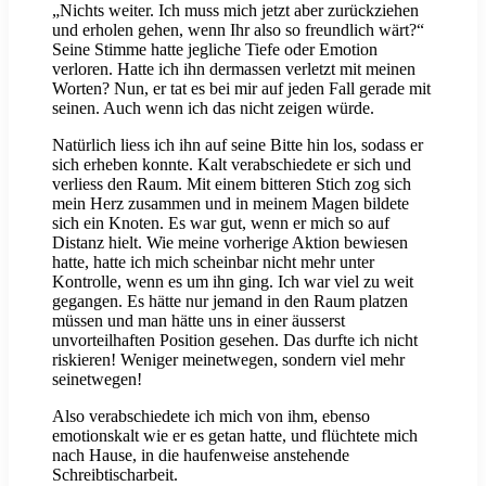
„Nichts weiter. Ich muss mich jetzt aber zurückziehen
und erholen gehen, wenn Ihr also so freundlich wärt?“
Seine Stimme hatte jegliche Tiefe oder Emotion
verloren. Hatte ich ihn dermassen verletzt mit meinen
Worten? Nun, er tat es bei mir auf jeden Fall gerade mit
seinen. Auch wenn ich das nicht zeigen würde.
Natürlich liess ich ihn auf seine Bitte hin los, sodass er
sich erheben konnte. Kalt verabschiedete er sich und
verliess den Raum. Mit einem bitteren Stich zog sich
mein Herz zusammen und in meinem Magen bildete
sich ein Knoten. Es war gut, wenn er mich so auf
Distanz hielt. Wie meine vorherige Aktion bewiesen
hatte, hatte ich mich scheinbar nicht mehr unter
Kontrolle, wenn es um ihn ging. Ich war viel zu weit
gegangen. Es hätte nur jemand in den Raum platzen
müssen und man hätte uns in einer äusserst
unvorteilhaften Position gesehen. Das durfte ich nicht
riskieren! Weniger meinetwegen, sondern viel mehr
seinetwegen!
Also verabschiedete ich mich von ihm, ebenso
emotionskalt wie er es getan hatte, und flüchtete mich
nach Hause, in die haufenweise anstehende
Schreibtischarbeit.