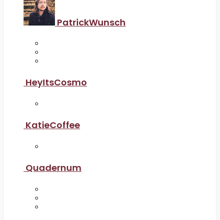
PatrickWunsch
HeyItsCosmo
KatieCoffee
Quadernum