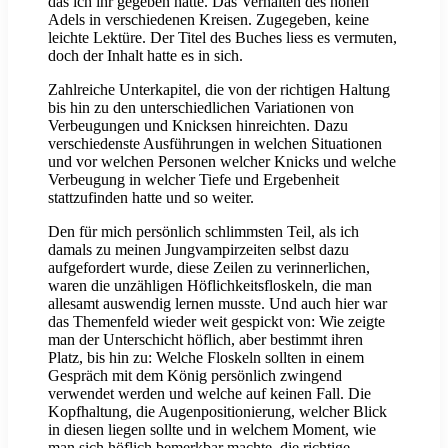
das ich ihr gegeben hatte. Das Verhalten des hohen
Adels in verschiedenen Kreisen. Zugegeben, keine
leichte Lektüre. Der Titel des Buches liess es vermuten,
doch der Inhalt hatte es in sich.
Zahlreiche Unterkapitel, die von der richtigen Haltung
bis hin zu den unterschiedlichen Variationen von
Verbeugungen und Knicksen hinreichten. Dazu
verschiedenste Ausführungen in welchen Situationen
und vor welchen Personen welcher Knicks und welche
Verbeugung in welcher Tiefe und Ergebenheit
stattzufinden hatte und so weiter.
Den für mich persönlich schlimmsten Teil, als ich
damals zu meinen Jungvampirzeiten selbst dazu
aufgefordert wurde, diese Zeilen zu verinnerlichen,
waren die unzähligen Höflichkeitsfloskeln, die man
allesamt auswendig lernen musste. Und auch hier war
das Themenfeld wieder weit gespickt von: Wie zeigte
man der Unterschicht höflich, aber bestimmt ihren
Platz, bis hin zu: Welche Floskeln sollten in einem
Gespräch mit dem König persönlich zwingend
verwendet werden und welche auf keinen Fall. Die
Kopfhaltung, die Augenpositionierung, welcher Blick
in diesen liegen sollte und in welchem Moment, wie
man sich höflich bemerkbar machte, die richtige