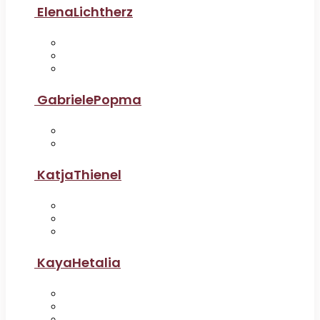
ElenaLichtherz
GabrielePopma
KatjaThienel
KayaHetalia