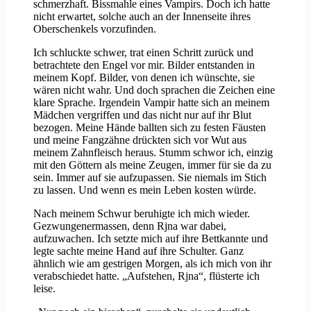
schmerzhaft. Bissmahle eines Vampirs. Doch ich hatte
nicht erwartet, solche auch an der Innenseite ihres
Oberschenkels vorzufinden.
Ich schluckte schwer, trat einen Schritt zurück und
betrachtete den Engel vor mir. Bilder entstanden in
meinem Kopf. Bilder, von denen ich wünschte, sie
wären nicht wahr. Und doch sprachen die Zeichen eine
klare Sprache. Irgendein Vampir hatte sich an meinem
Mädchen vergriffen und das nicht nur auf ihr Blut
bezogen. Meine Hände ballten sich zu festen Fäusten
und meine Fangzähne drückten sich vor Wut aus
meinem Zahnfleisch heraus. Stumm schwor ich, einzig
mit den Göttern als meine Zeugen, immer für sie da zu
sein. Immer auf sie aufzupassen. Sie niemals im Stich
zu lassen. Und wenn es mein Leben kosten würde.
Nach meinem Schwur beruhigte ich mich wieder.
Gezwungenermassen, denn Rjna war dabei,
aufzuwachen. Ich setzte mich auf ihre Bettkannte und
legte sachte meine Hand auf ihre Schulter. Ganz
ähnlich wie am gestrigen Morgen, als ich mich von ihr
verabschiedet hatte. „Aufstehen, Rjna“, flüsterte ich
leise.