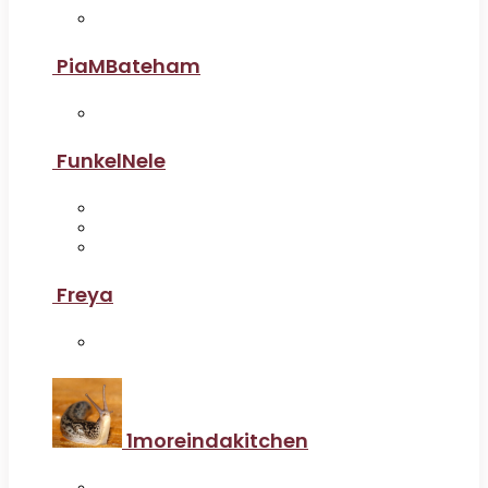
PiaMBateham
FunkelNele
Freya
1moreindakitchen