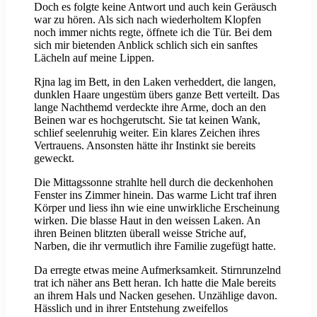
Doch es folgte keine Antwort und auch kein Geräusch
war zu hören. Als sich nach wiederholtem Klopfen
noch immer nichts regte, öffnete ich die Tür. Bei dem
sich mir bietenden Anblick schlich sich ein sanftes
Lächeln auf meine Lippen.
Rjna lag im Bett, in den Laken verheddert, die langen,
dunklen Haare ungestüm übers ganze Bett verteilt. Das
lange Nachthemd verdeckte ihre Arme, doch an den
Beinen war es hochgerutscht. Sie tat keinen Wank,
schlief seelenruhig weiter. Ein klares Zeichen ihres
Vertrauens. Ansonsten hätte ihr Instinkt sie bereits
geweckt.
Die Mittagssonne strahlte hell durch die deckenhohen
Fenster ins Zimmer hinein. Das warme Licht traf ihren
Körper und liess ihn wie eine unwirkliche Erscheinung
wirken. Die blasse Haut in den weissen Laken. An
ihren Beinen blitzten überall weisse Striche auf,
Narben, die ihr vermutlich ihre Familie zugefügt hatte.
Da erregte etwas meine Aufmerksamkeit. Stirnrunzelnd
trat ich näher ans Bett heran. Ich hatte die Male bereits
an ihrem Hals und Nacken gesehen. Unzählige davon.
Hässlich und in ihrer Entstehung zweifellos