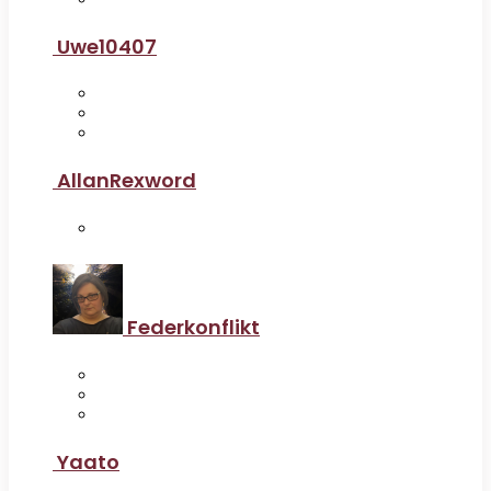
Uwe10407
AllanRexword
Federkonflikt
Yaato