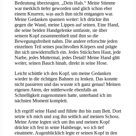
Bedeutung überzeugen. „Dein Hals.“ Meine Stimme
war merklich tiefer geworden und glich schon eher
einem Knurren, was auch ihm nicht entgangen war.
Meine Gedanken spannen weiter: Ich drückte ihn
gegen die Wand, meine Lippen auf seinen. Eine Hand,
die seine beiden Handgelenke umfasste, sie über
seinem Kopf zusammenhielt und ihm so die
Bewegungsfreiheit nahm. Die andere erforschte jeden
einzelnen Teil seines prachtvollen Körpers und prägte
ihn sich unwiderruflich ein. Jedes Stückchen Haut, jede
Narbe, jedes Muttermal, jedes Detail! Meine Hand glitt
weiter, seinen Bauch hinab, direkt in seine Hose.
Leicht schüttle ich den Kopf, um meine Gedanken
wieder in die richtigen Bahnen zu lenken. Das konnte
nicht passieren und das wusste ich ganz genau! Meinen
eigenen Atem, der mittlerweile ebenfalls an
Schnelligkeit zugenommen hatte, unterband ich im
nächsten Moment komplett.
Ich ergriff seine Hand und führte ihn bis zum Bett. Dort
setzte ich mich und zog ihn seitlich auf meinen Schoss.
Meine Arme legten sich um ihn und meinen Kopf
drückte ich fest in seine Halsbeuge, wo ich tief
einatmete. Augenblicklich legte er seinen Kopf in den