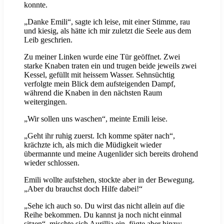
konnte.
„Danke Emili“, sagte ich leise, mit einer Stimme, rau
und kiesig, als hätte ich mir zuletzt die Seele aus dem
Leib geschrien.
Zu meiner Linken wurde eine Tür geöffnet. Zwei
starke Knaben traten ein und trugen beide jeweils zwei
Kessel, gefüllt mit heissem Wasser. Sehnsüchtig
verfolgte mein Blick dem aufsteigenden Dampf,
während die Knaben in den nächsten Raum
weitergingen.
„Wir sollen uns waschen“, meinte Emili leise.
„Geht ihr ruhig zuerst. Ich komme später nach“,
krächzte ich, als mich die Müdigkeit wieder
übermannte und meine Augenlider sich bereits drohend
wieder schlossen.
Emili wollte aufstehen, stockte aber in der Bewegung.
„Aber du brauchst doch Hilfe dabei!“
„Sehe ich auch so. Du wirst das nicht allein auf die
Reihe bekommen. Du kannst ja noch nicht einmal
sitzen“, mischte sich Aurillia ein, fügte aber hinzu: