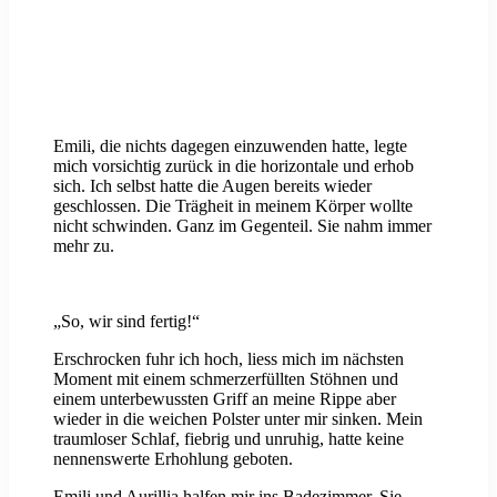
Emili, die nichts dagegen einzuwenden hatte, legte
mich vorsichtig zurück in die horizontale und erhob
sich. Ich selbst hatte die Augen bereits wieder
geschlossen. Die Trägheit in meinem Körper wollte
nicht schwinden. Ganz im Gegenteil. Sie nahm immer
mehr zu.
„So, wir sind fertig!“
Erschrocken fuhr ich hoch, liess mich im nächsten
Moment mit einem schmerzerfüllten Stöhnen und
einem unterbewussten Griff an meine Rippe aber
wieder in die weichen Polster unter mir sinken. Mein
traumloser Schlaf, fiebrig und unruhig, hatte keine
nennenswerte Erhohlung geboten.
Emili und Aurillia halfen mir ins Badezimmer. Sie