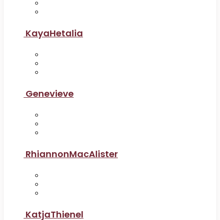
KayaHetalia
Genevieve
RhiannonMacAlister
KatjaThienel