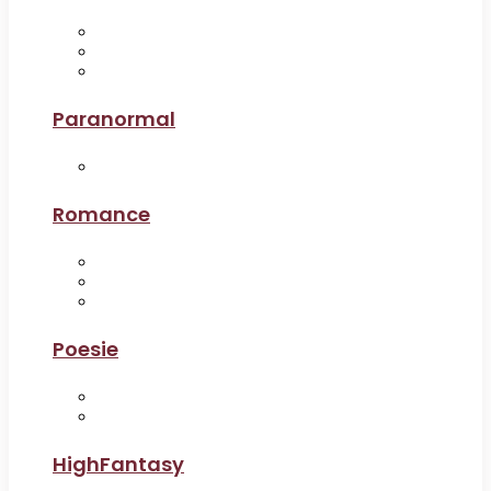
Paranormal
Romance
Poesie
HighFantasy