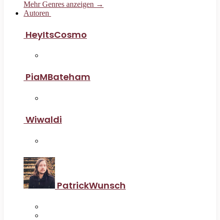
Mehr Genres anzeigen →
Autoren
HeyItsCosmo
PiaMBateham
Wiwaldi
PatrickWunsch