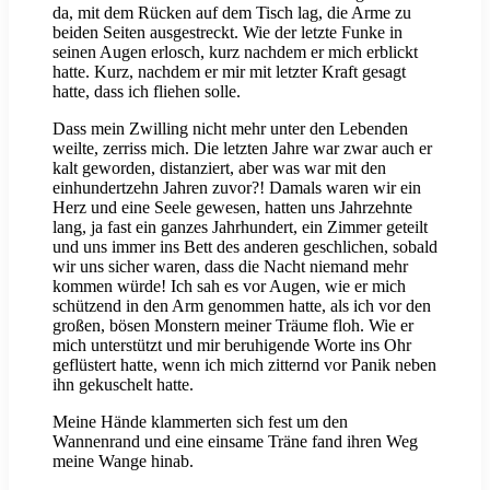
da, mit dem Rücken auf dem Tisch lag, die Arme zu
beiden Seiten ausgestreckt. Wie der letzte Funke in
seinen Augen erlosch, kurz nachdem er mich erblickt
hatte. Kurz, nachdem er mir mit letzter Kraft gesagt
hatte, dass ich fliehen solle.
Dass mein Zwilling nicht mehr unter den Lebenden
weilte, zerriss mich. Die letzten Jahre war zwar auch er
kalt geworden, distanziert, aber was war mit den
einhundertzehn Jahren zuvor?! Damals waren wir ein
Herz und eine Seele gewesen, hatten uns Jahrzehnte
lang, ja fast ein ganzes Jahrhundert, ein Zimmer geteilt
und uns immer ins Bett des anderen geschlichen, sobald
wir uns sicher waren, dass die Nacht niemand mehr
kommen würde! Ich sah es vor Augen, wie er mich
schützend in den Arm genommen hatte, als ich vor den
großen, bösen Monstern meiner Träume floh. Wie er
mich unterstützt und mir beruhigende Worte ins Ohr
geflüstert hatte, wenn ich mich zitternd vor Panik neben
ihn gekuschelt hatte.
Meine Hände klammerten sich fest um den
Wannenrand und eine einsame Träne fand ihren Weg
meine Wange hinab.