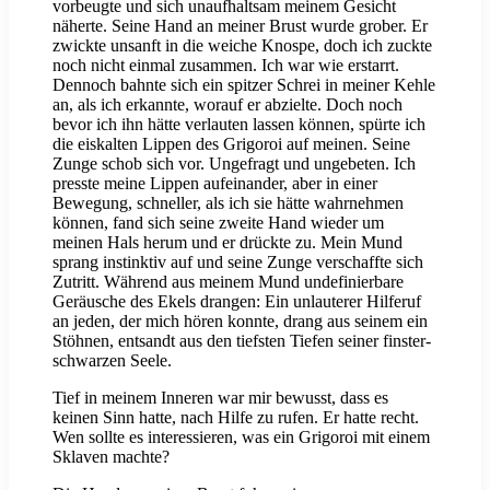
vorbeugte und sich unaufhaltsam meinem Gesicht
näherte. Seine Hand an meiner Brust wurde grober. Er
zwickte unsanft in die weiche Knospe, doch ich zuckte
noch nicht einmal zusammen. Ich war wie erstarrt.
Dennoch bahnte sich ein spitzer Schrei in meiner Kehle
an, als ich erkannte, worauf er abzielte. Doch noch
bevor ich ihn hätte verlauten lassen können, spürte ich
die eiskalten Lippen des Grigoroi auf meinen. Seine
Zunge schob sich vor. Ungefragt und ungebeten. Ich
presste meine Lippen aufeinander, aber in einer
Bewegung, schneller, als ich sie hätte wahrnehmen
können, fand sich seine zweite Hand wieder um
meinen Hals herum und er drückte zu. Mein Mund
sprang instinktiv auf und seine Zunge verschaffte sich
Zutritt. Während aus meinem Mund undefinierbare
Geräusche des Ekels drangen: Ein unlauterer Hilferuf
an jeden, der mich hören konnte, drang aus seinem ein
Stöhnen, entsandt aus den tiefsten Tiefen seiner finster-
schwarzen Seele.
Tief in meinem Inneren war mir bewusst, dass es
keinen Sinn hatte, nach Hilfe zu rufen. Er hatte recht.
Wen sollte es interessieren, was ein Grigoroi mit einem
Sklaven machte?