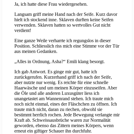
Ja, ich hatte diese Frau wiedergesehen.
Langsam griff meine Hand nach der Seife. Kurz davor
hielt ich stockend inne. Sklaven durften keine Seifen
verwenden. Sklaven hatten so wertvolles Gut nicht
verdient!
Eine ganze Weile verharrte ich regungslos in dieser
Position. Schliesslich riss mich eine Stimme vor der Tür
aus meinen Gedanken.
„Alles in Ordnung, Asha?“ Emili klang besorgt.
Ich gab Antwort. Es ginge mir gut, hatte ich
zurückgerufen. Kurzerhand griff ich nach der Seife,
aber nutzte nur wenig. Es reichte für eine schnelle
Haarwäsche und um meinen Körper einzuseifen. Aber
die Öle und alle anderen Luxusgüter liess ich
unangetastet am Wannenrand stehen. Ich traute mich
noch nicht einmal, eines der Fläschchen zu öffnen. Ich
traute mich nicht, daran zu riechen, obwohl sie
bestimmt herrlich rochen. Jede Bewegung verlangte mir
Kraft ab. Schweissausbrüche waren zur Normalität
geworden, ebenso das Zittern meines Körpers, wenn
erneut ein giftiger Schauer ihn durchfuhr.