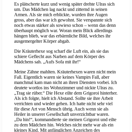
Es plätscherte kurz und wenig später drehte Ulras sich
um. Das Mädchen lag nackt und zitternd in seinen
Armen. Als sie mich erblickte, wurden ihre Augen
gross, aber das war ich gewohnt. Sie verspannte sich
noch etwas stärker als sowieso schon – wenn das denn
überhaupt möglich war. Woran mein Blick allerdings
hängen blieb, war das erbärmliche Bild, welches ihr
ausgemergelter Körper abgab.
Die Kräuterhexe sog scharf die Luft ein, als sie das
schiere Geflecht aus Narben auf dem Körper des
Mädchens sah. „Aufs Sofa mit ihr!“
Meine Zähne mahlten. Kräuterhexen waren nicht mein
Fall. Eigentlich waren sie keines Vampirs Fall, aber
manchmal kam man nicht an ihren Diensten vorbei. Ich
deutete wortlos ins Wohnzimmer und nickte Ulras zu.
„Trag sie rüber.“ Die Hexe eilte dem Grigoroi hinterher.
Als ich folgte, hielt ich Abstand. Sollte sie ihre Arbeit
verrichten und wieder gehen. Ich hatte nicht sehr viel
für diese Art von Mensch übrig. Auch wenn sie als
Heiler in unserer Gesellschaft unverzichtbar waren.
„Da hin!“, kommandierte sie meinen Grigoroi und eilte
zu dem Mädchen hin. Welches nicht mehr war als ein
kleines Kind. Mit anfänglichen Anzeichen des