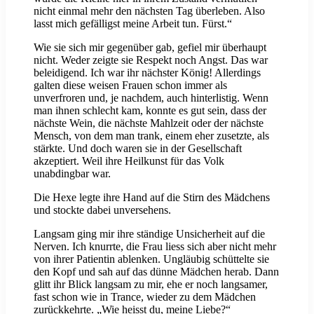
nicht einmal mehr den nächsten Tag überleben. Also
lasst mich gefälligst meine Arbeit tun. Fürst.“
Wie sie sich mir gegenüber gab, gefiel mir überhaupt
nicht. Weder zeigte sie Respekt noch Angst. Das war
beleidigend. Ich war ihr nächster König! Allerdings
galten diese weisen Frauen schon immer als
unverfroren und, je nachdem, auch hinterlistig. Wenn
man ihnen schlecht kam, konnte es gut sein, dass der
nächste Wein, die nächste Mahlzeit oder der nächste
Mensch, von dem man trank, einem eher zusetzte, als
stärkte. Und doch waren sie in der Gesellschaft
akzeptiert. Weil ihre Heilkunst für das Volk
unabdingbar war.
Die Hexe legte ihre Hand auf die Stirn des Mädchens
und stockte dabei unversehens.
Langsam ging mir ihre ständige Unsicherheit auf die
Nerven. Ich knurrte, die Frau liess sich aber nicht mehr
von ihrer Patientin ablenken. Ungläubig schüttelte sie
den Kopf und sah auf das dünne Mädchen herab. Dann
glitt ihr Blick langsam zu mir, ehe er noch langsamer,
fast schon wie in Trance, wieder zu dem Mädchen
zurückkehrte. „Wie heisst du, meine Liebe?“