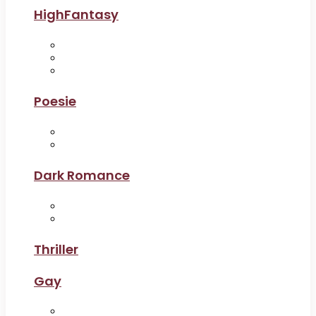
HighFantasy
Poesie
Dark Romance
Thriller
Gay