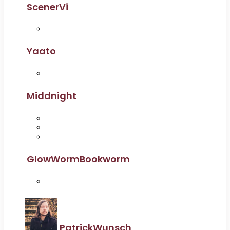
ScenerVi
Yaato
Middnight
GlowWormBookworm
PatrickWunsch