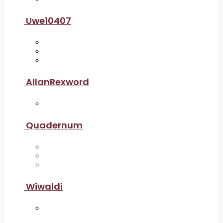
Uwe10407
AllanRexword
Quadernum
Wiwaldi