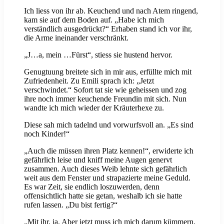
Ich liess von ihr ab. Keuchend und nach Atem ringend,
kam sie auf dem Boden auf. „Habe ich mich
verständlich ausgedrückt?“ Erhaben stand ich vor ihr,
die Arme ineinander verschränkt.
„J…a, mein …Fürst“, stiess sie hustend hervor.
Genugtuung breitete sich in mir aus, erfüllte mich mit
Zufriedenheit. Zu Emili sprach ich: „Jetzt
verschwindet.“ Sofort tat sie wie geheissen und zog
ihre noch immer keuchende Freundin mit sich. Nun
wandte ich mich wieder der Kräuterhexe zu.
Diese sah mich tadelnd und vorwurfsvoll an. „Es sind
noch Kinder!“
„Auch die müssen ihren Platz kennen!“, erwiderte ich
gefährlich leise und kniff meine Augen genervt
zusammen. Auch dieses Weib lehnte sich gefährlich
weit aus dem Fenster und strapazierte meine Geduld.
Es war Zeit, sie endlich loszuwerden, denn
offensichtlich hatte sie getan, weshalb ich sie hatte
rufen lassen. „Du bist fertig?“
„Mit ihr, ja. Aber jetzt muss ich mich darum kümmern,