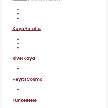
KayaHetalia
RiverKaya
HeyItsCosmo
FunkelNele