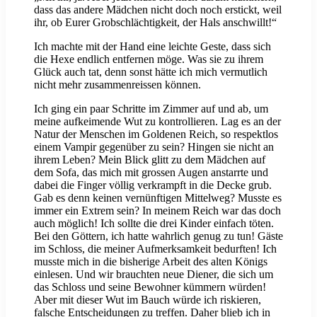
dass das andere Mädchen nicht doch noch erstickt, weil
ihr, ob Eurer Grobschlächtigkeit, der Hals anschwillt!“
Ich machte mit der Hand eine leichte Geste, dass sich
die Hexe endlich entfernen möge. Was sie zu ihrem
Glück auch tat, denn sonst hätte ich mich vermutlich
nicht mehr zusammenreissen können.
Ich ging ein paar Schritte im Zimmer auf und ab, um
meine aufkeimende Wut zu kontrollieren. Lag es an der
Natur der Menschen im Goldenen Reich, so respektlos
einem Vampir gegenüber zu sein? Hingen sie nicht an
ihrem Leben? Mein Blick glitt zu dem Mädchen auf
dem Sofa, das mich mit grossen Augen anstarrte und
dabei die Finger völlig verkrampft in die Decke grub.
Gab es denn keinen vernünftigen Mittelweg? Musste es
immer ein Extrem sein? In meinem Reich war das doch
auch möglich! Ich sollte die drei Kinder einfach töten.
Bei den Göttern, ich hatte wahrlich genug zu tun! Gäste
im Schloss, die meiner Aufmerksamkeit bedurften! Ich
musste mich in die bisherige Arbeit des alten Königs
einlesen. Und wir brauchten neue Diener, die sich um
das Schloss und seine Bewohner kümmern würden!
Aber mit dieser Wut im Bauch würde ich riskieren,
falsche Entscheidungen zu treffen. Daher blieb ich in