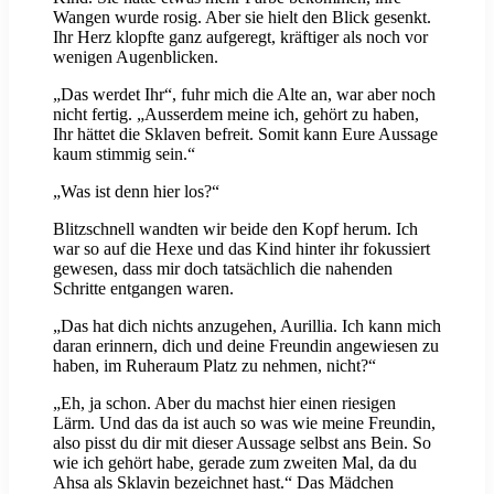
Wangen wurde rosig. Aber sie hielt den Blick gesenkt.
Ihr Herz klopfte ganz aufgeregt, kräftiger als noch vor
wenigen Augenblicken.
„Das werdet Ihr“, fuhr mich die Alte an, war aber noch
nicht fertig. „Ausserdem meine ich, gehört zu haben,
Ihr hättet die Sklaven befreit. Somit kann Eure Aussage
kaum stimmig sein.“
„Was ist denn hier los?“
Blitzschnell wandten wir beide den Kopf herum. Ich
war so auf die Hexe und das Kind hinter ihr fokussiert
gewesen, dass mir doch tatsächlich die nahenden
Schritte entgangen waren.
„Das hat dich nichts anzugehen, Aurillia. Ich kann mich
daran erinnern, dich und deine Freundin angewiesen zu
haben, im Ruheraum Platz zu nehmen, nicht?“
„Eh, ja schon. Aber du machst hier einen riesigen
Lärm. Und das da ist auch so was wie meine Freundin,
also pisst du dir mit dieser Aussage selbst ans Bein. So
wie ich gehört habe, gerade zum zweiten Mal, da du
Ahsa als Sklavin bezeichnet hast.“ Das Mädchen