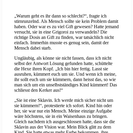
„Warum geht es ihr dann so schlecht?“, fragte ich
stirnrunzelnd. Als Mensch sollte sie kein Problem damit
haben. Oder war es zu viel Gift gewesen? Hatte jemand
versucht, sie in eine Grigoroi zu verwandeln? Die
richtige Dosis an Gift zu finden, war tatsächlich nicht
einfach. Immerhin musste es genug sein, damit der
Mensch dabei starb.
Ungläubig, als könne sie nicht fassen, dass ich nicht
selbst der Antwort Lösung gefunden hatte, schüttelte
die Hexe ihren Kopf. „Ich bin hier fertig. Lasst sie
ausruhen, kümmert euch um sie. Und wenn ich meine,
ihr sollt euch um sie kümmern, dann heisst das, so wie
man sich um ein unselbstständiges Kind kümmert! Das
schliesst den Kerker aus!“
„Sie ist eine Sklavin. Ich werde mich sicher nicht um
sie kümmern!“, protestierte ich sofort. Kind hin oder
her, sie war nur ein Mensch. Meine einzige Aufgabe
wäre höchstens, sie in ein Waisenhaus zu bringen.
Gleich nachdem ich ausgeschlossen hatte, dass sie die
Sklavin aus der Vision war. Mein Blick glitt zu dem
Kind. Sie hatte etwas mehr Farbe bekommen, ihre