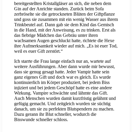
bereitgestellten Kristallgläser an sich, die neben dem
Gin auf der Anrichte standen. Zurück beim Sofa
zerbröselte sie die getrockneten Blüten der Giftpflanze
und goss sie zusammen mit ein wenig Wasser aus ihrem
Trinkbeutel auf. Dann gab sie dem Kind das Gemisch
in die Hand, mit der Anweisung, es zu trinken. Erst als
das fiebrige Mädchen das Gebräu unter ihren
wachsamen Augen geschluckt hatte, richtete die Hexe
ihre Aufmerksamkeit wieder auf mich. „Es ist euer Tod,
weil es euer Gift zerstört.“
Ich starrte die Frau lange einfach nur an, wartete auf
weitere Ausführungen. Aber dann wurde mir bewusst,
dass sie genug gesagt hatte. Jeder Vampir hatte sein
ganz eigenes Gift und doch war es gleich. Es wurde
kontinuierlich im Körper produziert, bei jedem Biss
injiziert und bei jedem Geschöpf hatte es eine andere
Wirkung. Vampire schwächte und lähmte das Gift.
Auch Menschen wurden damit kurzfristig gelähmt und
gefügig gemacht. Und zeitgleich wurden sie süchtig
danach, um sie zu perfekten Blutspendern zu machen.
Dazu gerann ihr Blut schneller, wodurch die
Bisswunde schneller schloss.