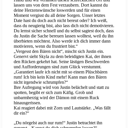
lassen uns von dem Fest verzaubern. Dort kannst du
deine Herzenswünsche loswerden und für einen
Moment vergisst du all deine Sorgen. Unser letztes
Date hast du doch auch nicht bereut oder? Ich weiß,
dass du neugierig bist, also lass dich nicht demotivieren.
Du lernst sicher schnell und du selbst sagtest doch, dass
du Justin die Sache bereuen lassen wolltest, weil du ihn
überbieten möchtest. Also werde ich dich immer dann
motivieren, wenn du frustriert bist.“
„Vergesst den Bären nicht“, mischt sich Justin ein.
Genervt sieht Skyla zu dem beleidigten Kai, der ihnen
den Rücken gekehrt hat. Seine lästigen Beschwerden
und Aufforderungen sind zum Glück verstummt.
„Garantiert laufe ich nicht mit so einem Plüschbären
rum! Ich bin kein Kind mehr! Kann man den Bären
nicht irgendwie schrumpfen?“
Ihre Aufregung wird von Justin belächelt und statt zu
spotten, begibt er sich zum Käfig. Grob und
unbarmherzig wird der Dämon mit einem Ruck
hinausgerissen.
Kai reagiert dabei mit Zorn und Lautstärke. „Was fällt
dir ein?“
„Du nörgelst auch nur rum!“ Justin betrachtet ihn
genervt. „Kannst du dich schrumpfen lassen?“