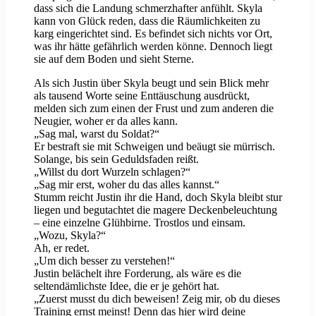
dass sich die Landung schmerzhafter anfühlt. Skyla
kann von Glück reden, dass die Räumlichkeiten zu
karg eingerichtet sind. Es befindet sich nichts vor Ort,
was ihr hätte gefährlich werden könne. Dennoch liegt
sie auf dem Boden und sieht Sterne.
Als sich Justin über Skyla beugt und sein Blick mehr
als tausend Worte seine Enttäuschung ausdrückt,
melden sich zum einen der Frust und zum anderen die
Neugier, woher er da alles kann.
„Sag mal, warst du Soldat?“
Er bestraft sie mit Schweigen und beäugt sie mürrisch.
Solange, bis sein Geduldsfaden reißt.
„Willst du dort Wurzeln schlagen?“
„Sag mir erst, woher du das alles kannst.“
Stumm reicht Justin ihr die Hand, doch Skyla bleibt stur
liegen und begutachtet die magere Deckenbeleuchtung
– eine einzelne Glühbirne. Trostlos und einsam.
„Wozu, Skyla?“
Ah, er redet.
„Um dich besser zu verstehen!“
Justin belächelt ihre Forderung, als wäre es die
seltendämlichste Idee, die er je gehört hat.
„Zuerst musst du dich beweisen! Zeig mir, ob du dieses
Training ernst meinst! Denn das hier wird deine