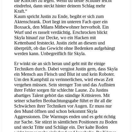
die Knöchel zu legen. Wenn du deine Schulter leicht
eindrehst, dann steckt hinter deinem Schlag mehr
Kraft.“
Kaum spricht Justin zu Ende, begibt er sich zum
Aktenschrank. Dort liegt im unteren Fach quer ein
Boxsack, den Milans Mitbewohner hervorholt. Ein
Wurf und es rasselt verdächtig. Erschrocken blickt
Skyla hinauf zur Decke, wo ein Hacken mit
Kettenband feststeckt. Justin zieht an diesem und
überprüft, ob das Gewicht ohne Bedenken aufgehängt
werden kann. Unbegreiflich für Skyla.
Er winkt sie an sich heran und geht mit ihr einige
Techniken durch. Dabei vergisst Justin gern, dass Skyla
ein Mensch aus Fleisch und Blut ist und kein Roboter.
Um den Kampfstil zu verinnerlichen, wird etwas Zeit
vergehen müssen. Sein strenger Ton und das Auflisten
ihrer Fehler sorgen für schlechte Laune. Zu Justins
abartiges Talent gehört das ständige Kritisieren. Mit
seiner scharfen Beobachtungsgabe führt er ihr all die
Schwächen ihrer Techniken vor Augen. Er muss nur
den Mund öffnen und schon bekommt Skyla
Aggressionen. Die Warmups enden und es geht richtig
zur Sache. Sie stürzt in sämtlichen Positionen zu Boden
und steckt Tritte und Schläge ein. Der kalte Boden