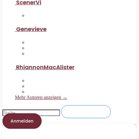
ScenerVi
Genevieve
RhiannonMacAlister
Mehr Autoren anzeigen →
Anmelden