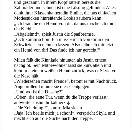
und gescannt. In ihrem Kopf rattern bereits die
Zahnräder und schnell ist eine Lösung gefunden. Alles
dank ihrer Klassenkameradin Emilie, die aus einfachen
Modestücken hinreißende Looks zaubern kann.
„Ich brauche ein Hemd von dir, daraus mache ich mir
ein Kleid.“
„Abgelehnt!“, spielt Justin die Spaßbremse.
„Och komm schon! Ich musste mich von dir in den
Schwitzkasten nehmen lassen. Also leihe ich mir jetzt
ein Hemd von dir! Das finde ich nur gerecht!“
Milan fällt die Kinnlade hinunter, als Justin erneut
nachgibt. Sein Mitbewohner lässt sie kurz allein und
kehrt mit einem weißen Hemd zurück, was er Skyla vor
die Nase hält.
„Wiedersehen macht Freude“, betont er mit Nachdruck.
Augenrollend nimmt sie dieses entgegen.
„Und wo ist die Dusche?“
„Oben, die erste Tür, wenn du die Treppe verlässt“,
antwortet Justin ihr kaltherzig.
„Die Zeit drängt!“, knurrt Mia sie an.
„Jaja! Ich beeile mich ja schon!“, verspricht Skyla und
macht sich auf die Suche nach der Treppe.