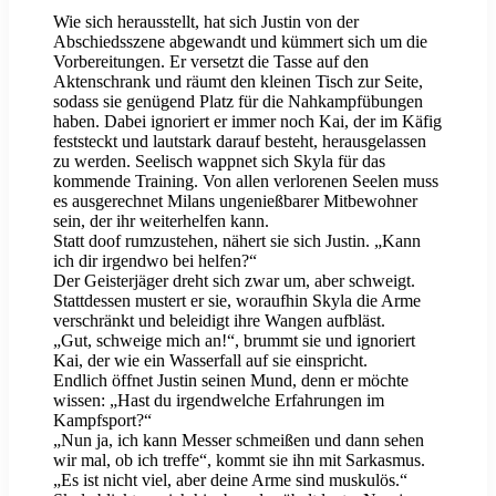
Wie sich herausstellt, hat sich Justin von der
Abschiedsszene abgewandt und kümmert sich um die
Vorbereitungen. Er versetzt die Tasse auf den
Aktenschrank und räumt den kleinen Tisch zur Seite,
sodass sie genügend Platz für die Nahkampfübungen
haben. Dabei ignoriert er immer noch Kai, der im Käfig
feststeckt und lautstark darauf besteht, herausgelassen
zu werden. Seelisch wappnet sich Skyla für das
kommende Training. Von allen verlorenen Seelen muss
es ausgerechnet Milans ungenießbarer Mitbewohner
sein, der ihr weiterhelfen kann.
Statt doof rumzustehen, nähert sie sich Justin. „Kann
ich dir irgendwo bei helfen?“
Der Geisterjäger dreht sich zwar um, aber schweigt.
Stattdessen mustert er sie, woraufhin Skyla die Arme
verschränkt und beleidigt ihre Wangen aufbläst.
„Gut, schweige mich an!“, brummt sie und ignoriert
Kai, der wie ein Wasserfall auf sie einspricht.
Endlich öffnet Justin seinen Mund, denn er möchte
wissen: „Hast du irgendwelche Erfahrungen im
Kampfsport?“
„Nun ja, ich kann Messer schmeißen und dann sehen
wir mal, ob ich treffe“, kommt sie ihn mit Sarkasmus.
„Es ist nicht viel, aber deine Arme sind muskulös.“