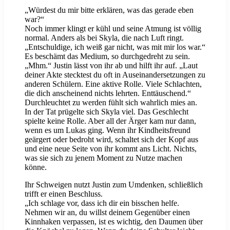
„Würdest du mir bitte erklären, was das gerade eben
war?“
Noch immer klingt er kühl und seine Atmung ist völlig
normal. Anders als bei Skyla, die nach Luft ringt.
„Entschuldige, ich weiß gar nicht, was mit mir los war.“
Es beschämt das Medium, so durchgedreht zu sein.
„Mhm.“ Justin lässt von ihr ab und hilft ihr auf. „Laut
deiner Akte stecktest du oft in Auseinandersetzungen zu
anderen Schülern. Eine aktive Rolle. Viele Schlachten,
die dich anscheinend nichts lehrten. Enttäuschend.“
Durchleuchtet zu werden fühlt sich wahrlich mies an.
In der Tat prügelte sich Skyla viel. Das Geschlecht
spielte keine Rolle. Aber all der Ärger kam nur dann,
wenn es um Lukas ging. Wenn ihr Kindheitsfreund
geärgert oder bedroht wird, schaltet sich der Kopf aus
und eine neue Seite von ihr kommt ans Licht. Nichts,
was sie sich zu jenem Moment zu Nutze machen
könne.
Ihr Schweigen nutzt Justin zum Umdenken, schließlich
trifft er einen Beschluss.
„Ich schlage vor, dass ich dir ein bisschen helfe.
Nehmen wir an, du willst deinem Gegenüber einen
Kinnhaken verpassen, ist es wichtig, den Daumen über