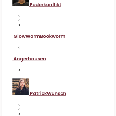
Federkonflikt
GlowWormBookworm
Angerhausen
PatrickWunsch