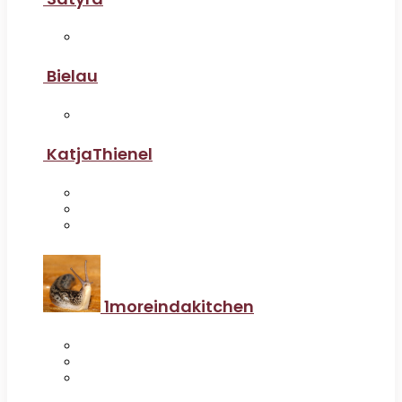
Bielau
KatjaThienel
1moreindakitchen