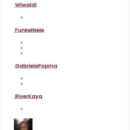
Wiwaldi
FunkelNele
GabrielePopma
RiverKaya