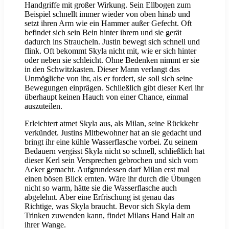
Handgriffe mit großer Wirkung. Sein Ellbogen zum
Beispiel schnellt immer wieder von oben hinab und
setzt ihren Arm wie ein Hammer außer Gefecht. Oft
befindet sich sein Bein hinter ihrem und sie gerät
dadurch ins Straucheln. Justin bewegt sich schnell und
flink. Oft bekommt Skyla nicht mit, wie er sich hinter
oder neben sie schleicht. Ohne Bedenken nimmt er sie
in den Schwitzkasten. Dieser Mann verlangt das
Unmögliche von ihr, als er fordert, sie soll sich seine
Bewegungen einprägen. Schließlich gibt dieser Kerl ihr
überhaupt keinen Hauch von einer Chance, einmal
auszuteilen.
Erleichtert atmet Skyla aus, als Milan, seine Rückkehr
verkündet. Justins Mitbewohner hat an sie gedacht und
bringt ihr eine kühle Wasserflasche vorbei. Zu seinem
Bedauern vergisst Skyla nicht so schnell, schließlich hat
dieser Kerl sein Versprechen gebrochen und sich vom
Acker gemacht. Aufgrundessen darf Milan erst mal
einen bösen Blick ernten. Wäre ihr durch die Übungen
nicht so warm, hätte sie die Wasserflasche auch
abgelehnt. Aber eine Erfrischung ist genau das
Richtige, was Skyla braucht. Bevor sich Skyla dem
Trinken zuwenden kann, findet Milans Hand Halt an
ihrer Wange.