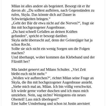
Milan ist alles andere als begeistert. Besorgt rät er ihr
davon ab: „Du solltest aufhören, nach Gegenständen zu
rufen, Skyla. Das könnte dich auf Dauer in
Schwierigkeiten bringen.“
„Geht der Bär dir etwa nicht auf die Nerven?“, fragt sie
ihn mit hochgezogener Augenbraue.
„Du hast schnell Gefallen an deinen Kräften
gefunden“, spricht er besorgt darüber.
Skyla sieht überrascht auf, denn der Geisterjäger hat ja
schon Recht.
Sollte sie sich nicht ein wenig Sorgen um die Folgen
machen?
Und überhaupt, woher kommen das Klebeband und der
Filzstift her?
Mia landet genervt auf Milans Schulter. „Viel Zeit
bleibt euch nicht mehr.“
„Wollen wir aufbrechen?“, richtet Milan seine Frage an
Skyla, die ihn mit hochgezogener Augenbraue ansieht.
„Siehe mich mal an, Milan. Ich bin völlig verschwitzt.
Ich würde gerne vorher duschen und ich muss mich
umziehen. Nein, sag nichts! Wenigstens ein neues
Oberteil! Lass mich überlegen!“
Eine halbe Umdrehung und schon ist Justin anvisiert