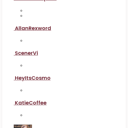
AllanRexword
ScenerVi
HeyItsCosmo
KatieCoffee