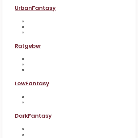
UrbanFantasy
Ratgeber
LowFantasy
DarkFantasy