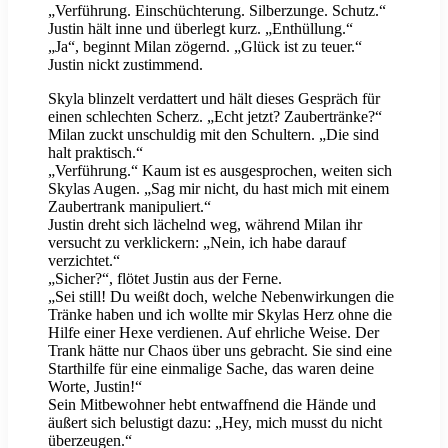
„Verführung. Einschüchterung. Silberzunge. Schutz.“
Justin hält inne und überlegt kurz. „Enthüllung.“
„Ja“, beginnt Milan zögernd. „Glück ist zu teuer.“
Justin nickt zustimmend.
Skyla blinzelt verdattert und hält dieses Gespräch für
einen schlechten Scherz. „Echt jetzt? Zaubertränke?“
Milan zuckt unschuldig mit den Schultern. „Die sind
halt praktisch.“
„Verführung.“ Kaum ist es ausgesprochen, weiten sich
Skylas Augen. „Sag mir nicht, du hast mich mit einem
Zaubertrank manipuliert.“
Justin dreht sich lächelnd weg, während Milan ihr
versucht zu verklickern: „Nein, ich habe darauf
verzichtet.“
„Sicher?“, flötet Justin aus der Ferne.
„Sei still! Du weißt doch, welche Nebenwirkungen die
Tränke haben und ich wollte mir Skylas Herz ohne die
Hilfe einer Hexe verdienen. Auf ehrliche Weise. Der
Trank hätte nur Chaos über uns gebracht. Sie sind eine
Starthilfe für eine einmalige Sache, das waren deine
Worte, Justin!“
Sein Mitbewohner hebt entwaffnend die Hände und
äußert sich belustigt dazu: „Hey, mich musst du nicht
überzeugen.“