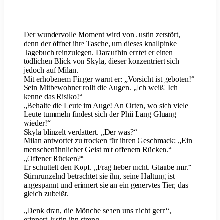
Der wundervolle Moment wird von Justin zerstört,
denn der öffnet ihre Tasche, um dieses knallpinke
Tagebuch reinzulegen. Daraufhin erntet er einen
tödlichen Blick von Skyla, dieser konzentriert sich
jedoch auf Milan.
Mit erhobenem Finger warnt er: „Vorsicht ist geboten!“
Sein Mitbewohner rollt die Augen. „Ich weiß! Ich
kenne das Risiko!“
„Behalte die Leute im Auge! An Orten, wo sich viele
Leute tummeln findest sich der Phii Lang Gluang
wieder!“
Skyla blinzelt verdattert. „Der was?“
Milan antwortet zu trocken für ihren Geschmack: „Ein
menschenähnlicher Geist mit offenem Rücken.“
„Offener Rücken?“
Er schüttelt den Kopf. „Frag lieber nicht. Glaube mir.“
Stirnrunzelnd betrachtet sie ihn, seine Haltung ist
angespannt und erinnert sie an ein genervtes Tier, das
gleich zubeißt.
„Denk dran, die Mönche sehen uns nicht gern“,
erinnert Justin ihn streng.