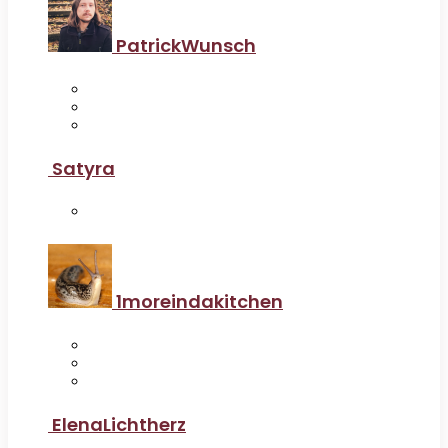
PatrickWunsch
Satyra
1moreindakitchen
ElenaLichtherz