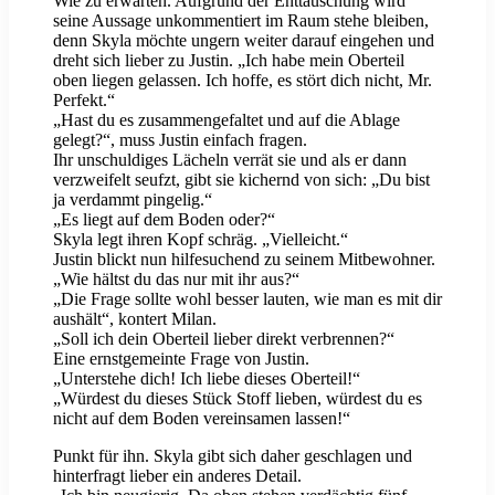
Wie zu erwarten. Aufgrund der Enttäuschung wird
seine Aussage unkommentiert im Raum stehe bleiben,
denn Skyla möchte ungern weiter darauf eingehen und
dreht sich lieber zu Justin. „Ich habe mein Oberteil
oben liegen gelassen. Ich hoffe, es stört dich nicht, Mr.
Perfekt.“
„Hast du es zusammengefaltet und auf die Ablage
gelegt?“, muss Justin einfach fragen.
Ihr unschuldiges Lächeln verrät sie und als er dann
verzweifelt seufzt, gibt sie kichernd von sich: „Du bist
ja verdammt pingelig.“
„Es liegt auf dem Boden oder?“
Skyla legt ihren Kopf schräg. „Vielleicht.“
Justin blickt nun hilfesuchend zu seinem Mitbewohner.
„Wie hältst du das nur mit ihr aus?“
„Die Frage sollte wohl besser lauten, wie man es mit dir
aushält“, kontert Milan.
„Soll ich dein Oberteil lieber direkt verbrennen?“
Eine ernstgemeinte Frage von Justin.
„Unterstehe dich! Ich liebe dieses Oberteil!“
„Würdest du dieses Stück Stoff lieben, würdest du es
nicht auf dem Boden vereinsamen lassen!“
Punkt für ihn. Skyla gibt sich daher geschlagen und
hinterfragt lieber ein anderes Detail.