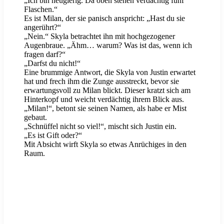
„Ich bin neugierig. Da oben stehen verdächtig fünf
Flaschen.“
Es ist Milan, der sie panisch anspricht: „Hast du sie
angerührt?“
„Nein.“ Skyla betrachtet ihn mit hochgezogener
Augenbraue. „Ähm… warum? Was ist das, wenn ich
fragen darf?“
„Darfst du nicht!“
Eine brummige Antwort, die Skyla von Justin erwartet
hat und frech ihm die Zunge ausstreckt, bevor sie
erwartungsvoll zu Milan blickt. Dieser kratzt sich am
Hinterkopf und weicht verdächtig ihrem Blick aus.
„Milan!“, betont sie seinen Namen, als habe er Mist
gebaut.
„Schnüffel nicht so viel!“, mischt sich Justin ein.
„Es ist Gift oder?“
Mit Absicht wirft Skyla so etwas Anrüchiges in den
Raum.