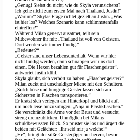
„Genug! Siehst du nicht, wie du Skyla verunsicherst?
Ich gehe nicht zum ersten Mal nach Thailand, Justin!“
„Warum?“ Skylas Frage richtet gezielt an Justin. „Was
ist hier los? Welches Szenario kann schlimmstenfalls
eintreffen?“
Während Milan genervt ausatmet, teilt sein
Mitbewohner ihr mit: „Thailand ist voll von Geistern.
Dort werden wir immer fündig.“
„Bedeutet?“
„Geister sind unser Lebensunterhalt. Wenn wir hier
nicht fündig werden, dann schnappen wir uns dort
einen. Die Hexen bezahlen gut für Flaschengeister“,
antwortet Justin kühl.
Skyla glaubt, sich verhört zu haben. „Flaschengeister?“
Milan zuckt mit unschuldiger Miene mit den Schultern.
„Solch böse und hungrige Geister lassen sich am
Sichersten in Flaschen transportieren.“
Er kratzt sich verlegen am Hinterkopf und blickt auf,
um noch leise hinzuzufügen: „Naja in Plastikflaschen.“
Sie verschränkt die Arme vor der Brust und versucht,
streng dreinzublicken. Unmöglich bei Milans
schuldbewussten Blick. So prustet sie los und ärgert die
beiden mit Gelächter: „Ihr seid mir ja welche!“
„He“, bringt der süße Geisterjäger nur hervor, bevor