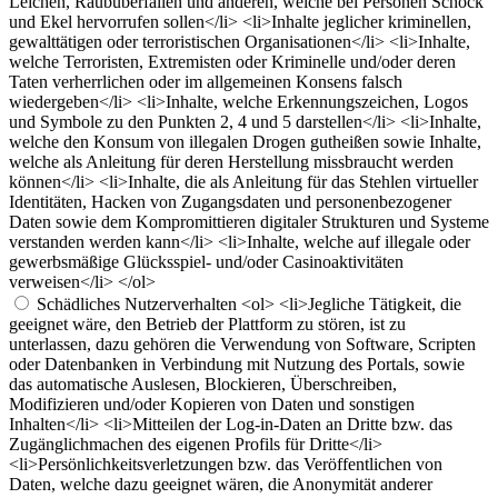
Leichen, Raubüberfällen und anderen, welche bei Personen Schock
und Ekel hervorrufen sollen</li> <li>Inhalte jeglicher kriminellen,
gewalttätigen oder terroristischen Organisationen</li> <li>Inhalte,
welche Terroristen, Extremisten oder Kriminelle und/oder deren
Taten verherrlichen oder im allgemeinen Konsens falsch
wiedergeben</li> <li>Inhalte, welche Erkennungszeichen, Logos
und Symbole zu den Punkten 2, 4 und 5 darstellen</li> <li>Inhalte,
welche den Konsum von illegalen Drogen gutheißen sowie Inhalte,
welche als Anleitung für deren Herstellung missbraucht werden
können</li> <li>Inhalte, die als Anleitung für das Stehlen virtueller
Identitäten, Hacken von Zugangsdaten und personenbezogener
Daten sowie dem Kompromittieren digitaler Strukturen und Systeme
verstanden werden kann</li> <li>Inhalte, welche auf illegale oder
gewerbsmäßige Glücksspiel- und/oder Casinoaktivitäten
verweisen</li> </ol>
Schädliches Nutzerverhalten
<ol> <li>Jegliche Tätigkeit, die
geeignet wäre, den Betrieb der Plattform zu stören, ist zu
unterlassen, dazu gehören die Verwendung von Software, Scripten
oder Datenbanken in Verbindung mit Nutzung des Portals, sowie
das automatische Auslesen, Blockieren, Überschreiben,
Modifizieren und/oder Kopieren von Daten und sonstigen
Inhalten</li> <li>Mitteilen der Log-in-Daten an Dritte bzw. das
Zugänglichmachen des eigenen Profils für Dritte</li>
<li>Persönlichkeitsverletzungen bzw. das Veröffentlichen von
Daten, welche dazu geeignet wären, die Anonymität anderer