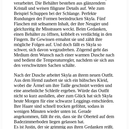
verarbeitet. Die Behälter bestehen aus glänzendem
Kristall und weisen filigrane Details auf. Wie zum
Beispiel Schuppen bei der Schlange. Perfekte
Rundungen der Formen beeindrucken Skyla. Fünf
Flaschen mit seltsamem Inhalt, der ihre Neugier und
gleichzeitig ihr Misstrauen weckt. Beim Gedanken,
einen Behälter zu öffnen, kribbelt es verdächtig in den
Fingern. Ihr Gewissen ermahnt sie und zählt ihre
mögliche Folgen auf. Und doch fällt es Skyla so
schwer, sich davon wegzudrehen. Zögernd geht das
Medium dem Wunsch nach einer warmen Dusche nach
und bedient die Temperaturregler, nachdem sie sich aus
den verschwitzten Sachen schälte.
Nach der Dusche arbeitet Skyla an ihrem neuen Outfit.
Aus dem Hemd zaubert sie sich ein hübsches Kleid,
wobei die Ärmel um ihre Taille geschnürt werden und
eine ansehnliche Schleife ergeben. Würde das Outfit
nicht so kurz ausfallen, aber zum Glück hat sich Skyla
heute Morgen für eine schwarze Leggings entschieden.
Ihre Haare sind schnell trocken geföhnt, sodass in
wenigen Minuten wieder unten ist. Gerade
angekommen, fällt ihr ein, dass sie ihr Oberteil auf dem
Badezimmerboden liegen gelassen hat.
Es ist Justin, der sie grimmig aus ihren Gedanken reißt.