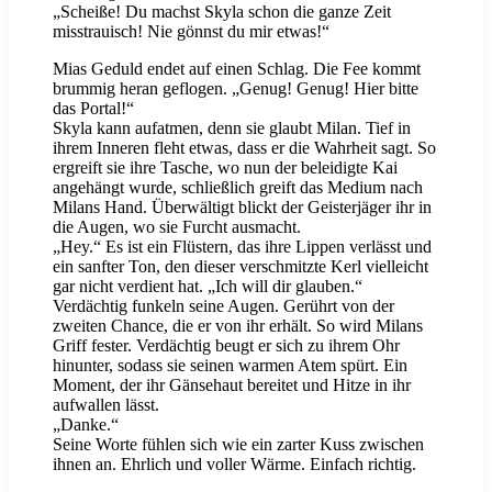
„Scheiße! Du machst Skyla schon die ganze Zeit
misstrauisch! Nie gönnst du mir etwas!“
Mias Geduld endet auf einen Schlag. Die Fee kommt
brummig heran geflogen. „Genug! Genug! Hier bitte
das Portal!“
Skyla kann aufatmen, denn sie glaubt Milan. Tief in
ihrem Inneren fleht etwas, dass er die Wahrheit sagt. So
ergreift sie ihre Tasche, wo nun der beleidigte Kai
angehängt wurde, schließlich greift das Medium nach
Milans Hand. Überwältigt blickt der Geisterjäger ihr in
die Augen, wo sie Furcht ausmacht.
„Hey.“ Es ist ein Flüstern, das ihre Lippen verlässt und
ein sanfter Ton, den dieser verschmitzte Kerl vielleicht
gar nicht verdient hat. „Ich will dir glauben.“
Verdächtig funkeln seine Augen. Gerührt von der
zweiten Chance, die er von ihr erhält. So wird Milans
Griff fester. Verdächtig beugt er sich zu ihrem Ohr
hinunter, sodass sie seinen warmen Atem spürt. Ein
Moment, der ihr Gänsehaut bereitet und Hitze in ihr
aufwallen lässt.
„Danke.“
Seine Worte fühlen sich wie ein zarter Kuss zwischen
ihnen an. Ehrlich und voller Wärme. Einfach richtig.