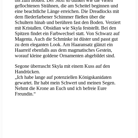
bis zum Boden. Der Stoff so dunkel wie die vielen
geflochtenen Strähnen, die am Scheitel beginnen und
eine beachtliche Länge erreichen. Die Dreadlocks mit
dem fliederfarbener Schimmer fließen über die
Schultern hinab und berühren fast den Boden. Verziert
mit Kristallen. Obsidian wie Skyla feststellt. Bei den
Spitzen findet ein Farbwechsel statt. Von Schwarz auf
Magenta. Auch die Schminke ist düster und passt gut
zu dem eleganten Look. Am Haaransatz glänzt ein
Haarreif ebenfalls aus dem magmatisches Gestein,
worauf kleine goldene Ornamenten abgebildet sind.
Segone überrascht Skyla mit einem Kuss auf den
Handrücken.
„Ich habe lange auf potenziellen Königskanidaten
gewartet. Ihr habt mein Schwert und meinen Segen.
Nehmt die Krone an Euch und ich befreie Eure
Freundin.“