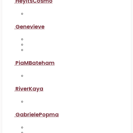
HeyItsCosmo
Genevieve
PiaMBateham
RiverKaya
GabrielePopma