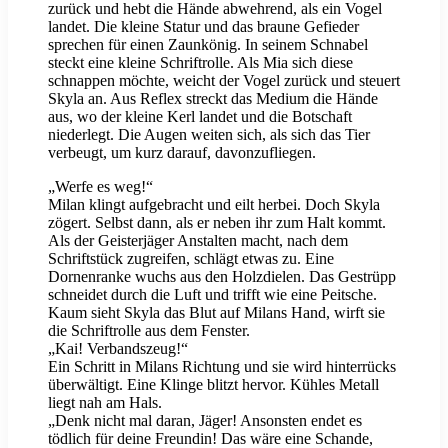
zurück und hebt die Hände abwehrend, als ein Vogel
landet. Die kleine Statur und das braune Gefieder
sprechen für einen Zaunkönig. In seinem Schnabel
steckt eine kleine Schriftrolle. Als Mia sich diese
schnappen möchte, weicht der Vogel zurück und steuert
Skyla an. Aus Reflex streckt das Medium die Hände
aus, wo der kleine Kerl landet und die Botschaft
niederlegt. Die Augen weiten sich, als sich das Tier
verbeugt, um kurz darauf, davonzufliegen.
„Werfe es weg!“
Milan klingt aufgebracht und eilt herbei. Doch Skyla
zögert. Selbst dann, als er neben ihr zum Halt kommt.
Als der Geisterjäger Anstalten macht, nach dem
Schriftstück zugreifen, schlägt etwas zu. Eine
Dornenranke wuchs aus den Holzdielen. Das Gestrüpp
schneidet durch die Luft und trifft wie eine Peitsche.
Kaum sieht Skyla das Blut auf Milans Hand, wirft sie
die Schriftrolle aus dem Fenster.
„Kai! Verbandszeug!“
Ein Schritt in Milans Richtung und sie wird hinterrücks
überwältigt. Eine Klinge blitzt hervor. Kühles Metall
liegt nah am Hals.
„Denk nicht mal daran, Jäger! Ansonsten endet es
tödlich für deine Freundin! Das wäre eine Schande,