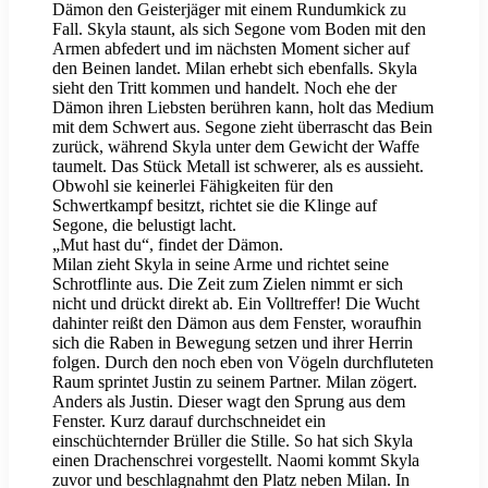
Dämon den Geisterjäger mit einem Rundumkick zu
Fall. Skyla staunt, als sich Segone vom Boden mit den
Armen abfedert und im nächsten Moment sicher auf
den Beinen landet. Milan erhebt sich ebenfalls. Skyla
sieht den Tritt kommen und handelt. Noch ehe der
Dämon ihren Liebsten berühren kann, holt das Medium
mit dem Schwert aus. Segone zieht überrascht das Bein
zurück, während Skyla unter dem Gewicht der Waffe
taumelt. Das Stück Metall ist schwerer, als es aussieht.
Obwohl sie keinerlei Fähigkeiten für den
Schwertkampf besitzt, richtet sie die Klinge auf
Segone, die belustigt lacht.
„Mut hast du“, findet der Dämon.
Milan zieht Skyla in seine Arme und richtet seine
Schrotflinte aus. Die Zeit zum Zielen nimmt er sich
nicht und drückt direkt ab. Ein Volltreffer! Die Wucht
dahinter reißt den Dämon aus dem Fenster, woraufhin
sich die Raben in Bewegung setzen und ihrer Herrin
folgen. Durch den noch eben von Vögeln durchfluteten
Raum sprintet Justin zu seinem Partner. Milan zögert.
Anders als Justin. Dieser wagt den Sprung aus dem
Fenster. Kurz darauf durchschneidet ein
einschüchternder Brüller die Stille. So hat sich Skyla
einen Drachenschrei vorgestellt. Naomi kommt Skyla
zuvor und beschlagnahmt den Platz neben Milan. In