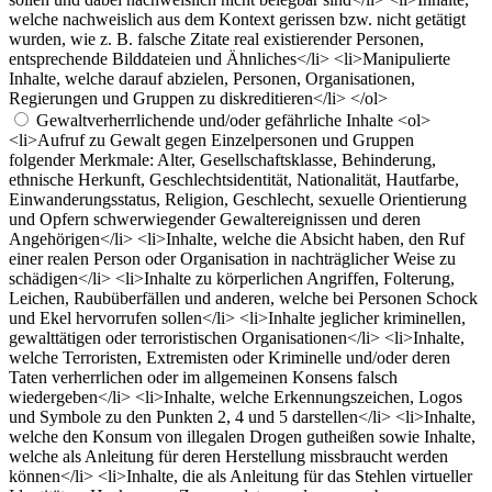
welche nachweislich aus dem Kontext gerissen bzw. nicht getätigt
wurden, wie z. B. falsche Zitate real existierender Personen,
entsprechende Bilddateien und Ähnliches</li> <li>Manipulierte
Inhalte, welche darauf abzielen, Personen, Organisationen,
Regierungen und Gruppen zu diskreditieren</li> </ol>
Gewaltverherrlichende und/oder gefährliche Inhalte
<ol>
<li>Aufruf zu Gewalt gegen Einzelpersonen und Gruppen
folgender Merkmale: Alter, Gesellschaftsklasse, Behinderung,
ethnische Herkunft, Geschlechtsidentität, Nationalität, Hautfarbe,
Einwanderungsstatus, Religion, Geschlecht, sexuelle Orientierung
und Opfern schwerwiegender Gewaltereignissen und deren
Angehörigen</li> <li>Inhalte, welche die Absicht haben, den Ruf
einer realen Person oder Organisation in nachträglicher Weise zu
schädigen</li> <li>Inhalte zu körperlichen Angriffen, Folterung,
Leichen, Raubüberfällen und anderen, welche bei Personen Schock
und Ekel hervorrufen sollen</li> <li>Inhalte jeglicher kriminellen,
gewalttätigen oder terroristischen Organisationen</li> <li>Inhalte,
welche Terroristen, Extremisten oder Kriminelle und/oder deren
Taten verherrlichen oder im allgemeinen Konsens falsch
wiedergeben</li> <li>Inhalte, welche Erkennungszeichen, Logos
und Symbole zu den Punkten 2, 4 und 5 darstellen</li> <li>Inhalte,
welche den Konsum von illegalen Drogen gutheißen sowie Inhalte,
welche als Anleitung für deren Herstellung missbraucht werden
können</li> <li>Inhalte, die als Anleitung für das Stehlen virtueller