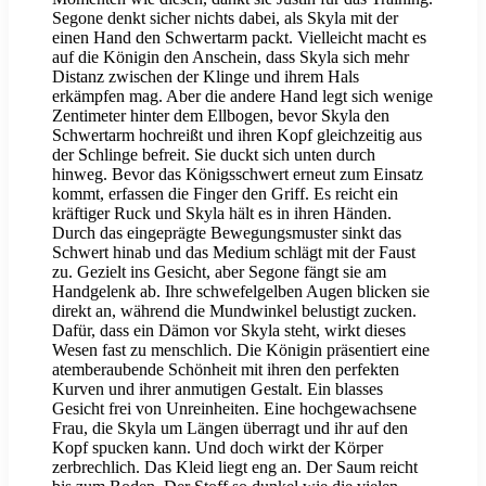
Segone denkt sicher nichts dabei, als Skyla mit der
einen Hand den Schwertarm packt. Vielleicht macht es
auf die Königin den Anschein, dass Skyla sich mehr
Distanz zwischen der Klinge und ihrem Hals
erkämpfen mag. Aber die andere Hand legt sich wenige
Zentimeter hinter dem Ellbogen, bevor Skyla den
Schwertarm hochreißt und ihren Kopf gleichzeitig aus
der Schlinge befreit. Sie duckt sich unten durch
hinweg. Bevor das Königsschwert erneut zum Einsatz
kommt, erfassen die Finger den Griff. Es reicht ein
kräftiger Ruck und Skyla hält es in ihren Händen.
Durch das eingeprägte Bewegungsmuster sinkt das
Schwert hinab und das Medium schlägt mit der Faust
zu. Gezielt ins Gesicht, aber Segone fängt sie am
Handgelenk ab. Ihre schwefelgelben Augen blicken sie
direkt an, während die Mundwinkel belustigt zucken.
Dafür, dass ein Dämon vor Skyla steht, wirkt dieses
Wesen fast zu menschlich. Die Königin präsentiert eine
atemberaubende Schönheit mit ihren den perfekten
Kurven und ihrer anmutigen Gestalt. Ein blasses
Gesicht frei von Unreinheiten. Eine hochgewachsene
Frau, die Skyla um Längen überragt und ihr auf den
Kopf spucken kann. Und doch wirkt der Körper
zerbrechlich. Das Kleid liegt eng an. Der Saum reicht