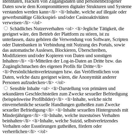
Identitäten, Hacken von Zugangsdaten und personenbezogener
Daten sowie dem Kompromittieren digitaler Strukturen und Systeme
verstanden werden kann</li> <li>Inhalte, welche auf illegale oder
gewerbsmäßige Glücksspiel- und/oder Casinoaktivitäten
verweisen</li> </ol>
Schädliches Nutzerverhalten
<ol> <li>Jegliche Tätigkeit, die
geeignet wäre, den Betrieb der Plattform zu stören, ist zu
unterlassen, dazu gehören die Verwendung von Software, Scripten
oder Datenbanken in Verbindung mit Nutzung des Portals, sowie
das automatische Auslesen, Blockieren, Überschreiben,
Modifizieren und/oder Kopieren von Daten und sonstigen
Inhalten</li> <li>Mitteilen der Log-in-Daten an Dritte bzw. das
Zugänglichmachen des eigenen Profils für Dritte</li>
<li>Persönlichkeitsverletzungen bzw. das Veröffentlichen von
Daten, welche dazu geeignet wären, die Anonymität anderer
Personen aufzudecken</li> </ol>
Sensible Inhalte
<ol> <li>Darstellung von primären und
sekundären Geschlechtsteilen zum Zwecke sexueller Befriedigung
(beispielsweise Profilbilder)</li> <li>Inhalte, welche nicht
einvernehmliche sexuelle Handlungen gutheißen zum Zwecke
sexueller Befriedigung</li> <li>Inhalte sexuellen Hintergrunds mit
Minderjährigen</li> <li>Inhalte, welche inzestuöses Verhalten
beinhalten</li> <li>Inhalte, welche Suizid, selbstverletzendes
Verhalten oder Essstörungen gutheißen, fördern oder
verherrlichen</li> </ol>