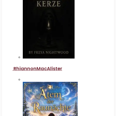
RhiannonMacAlister