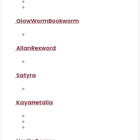
GlowWormBookworm
AllanRexword
Satyra
KayaHetalia