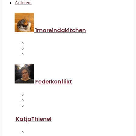
Autoren
1moreindakitchen
Federkonflikt
KatjaThienel