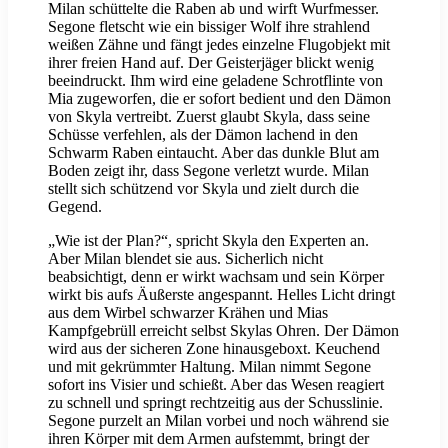
Milan schüttelte die Raben ab und wirft Wurfmesser.
Segone fletscht wie ein bissiger Wolf ihre strahlend
weißen Zähne und fängt jedes einzelne Flugobjekt mit
ihrer freien Hand auf. Der Geisterjäger blickt wenig
beeindruckt. Ihm wird eine geladene Schrotflinte von
Mia zugeworfen, die er sofort bedient und den Dämon
von Skyla vertreibt. Zuerst glaubt Skyla, dass seine
Schüsse verfehlen, als der Dämon lachend in den
Schwarm Raben eintaucht. Aber das dunkle Blut am
Boden zeigt ihr, dass Segone verletzt wurde. Milan
stellt sich schützend vor Skyla und zielt durch die
Gegend.
„Wie ist der Plan?“, spricht Skyla den Experten an.
Aber Milan blendet sie aus. Sicherlich nicht
beabsichtigt, denn er wirkt wachsam und sein Körper
wirkt bis aufs Äußerste angespannt. Helles Licht dringt
aus dem Wirbel schwarzer Krähen und Mias
Kampfgebrüll erreicht selbst Skylas Ohren. Der Dämon
wird aus der sicheren Zone hinausgeboxt. Keuchend
und mit gekrümmter Haltung. Milan nimmt Segone
sofort ins Visier und schießt. Aber das Wesen reagiert
zu schnell und springt rechtzeitig aus der Schusslinie.
Segone purzelt an Milan vorbei und noch während sie
ihren Körper mit dem Armen aufstemmt, bringt der