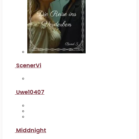
ScenerVi
Uwe10407
Middnight