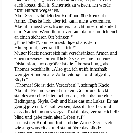
auch kostet, dich in Sicherheit zu wissen, ich werde
nicht einfach wegsehen.“
Aber Skyla schüttelt den Kopf und überkreuzt die
Arme. „Das ist lieb, aber ich kann nicht wegrennen.
Aber ihr müsst verschwinden. Taucht unter und ändert
eure Namen. Wenn ihr mir vertraut, dann kann ich euch
an einen sicheren Ort bringen.“
„Eine Falle!“, tönt es missbilligend aus dem
Hintergrund, „vertraut ihr nicht!“
Mutter Kacie nähert sich mit verschränkten Armen und
einem messerscharfen Blick. Skyla rechnet mit einer
Diskussion, umso größer ist die Überraschung, als
Thomas beschließt: „Also gut, ich treffe innerhalb
weniger Stunden alle Vorbereitungen und folge dir,
Skyla.“
„Thomas! Sie ist dein Verderben!“, schimpft Kacie.
Aber ihr Freund schenkt ihr kein Gehör und blickt
stattdessen seine Patentochter an. „Ich habe nur eine
Bedingung, Skyla. Geh und kläre das mit Lukas. Er hat
genug geweint. Er soll wissen, dass du hier bist und
dass du dich um uns sorgst. Tust du das, vertraue ich dir
blind und gebe mein altes Leben auf.“
Leer ist der Kopf und fort sind die Worte. Skyla steht
wie angewurzelt da und staunt über das blinde