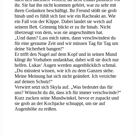
ihr. Sie hat ihn nicht kommen gehört, war zu sehr mit
ihren Gedanken beschäftigt. Ihr Freund stößt sie grob
hinab und es fühlt sich fast wie ein Racheakt an. Wie
ein Fall von der Klippe. Dabei landet sie weich auf
seinem Bett. Grimmig blickt er zu ihr hinab. Nicht
überzeugt von dem, was sie angeschnitten hat.
„Und dann? Lass mich raten, dann verschwindest du
für eine geraume Zeit und wir müssen Tag für Tag um
deine Sicherheit bangen!“
Er trifft den Nagel auf dem Kopf und in seinen Mund
klingt ihr Vorhaben undankbar, dabei will sie doch nur
helfen. Lukas‘ Augen werden augenblicklich schmal.
„Du müsstest wissen, wie ich zu dem Ganzen stehe.
Meine Meinung hat sich nicht geändert. Ich verzichte
auf deinen Schutz!“
Verwirrt setzt sich Skyla auf. „Was bedeutet das für
uns? Wünscht du dir, dass ich für immer verschwinde?“
Kurz zucken seine Mundwinkel, bevor er zupackt und
sie grob an der Kochjacke schnappt, um sie auf
Augenhöhe zu reißen.