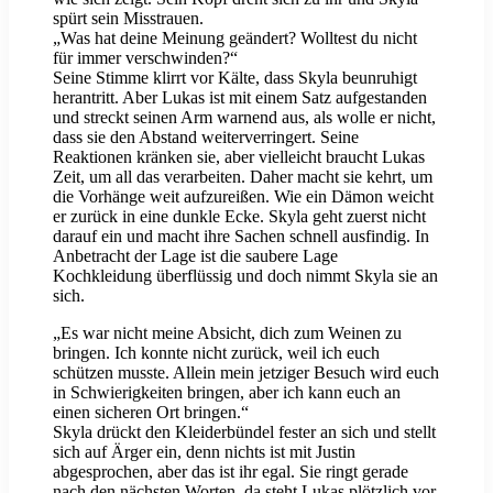
spürt sein Misstrauen.
„Was hat deine Meinung geändert? Wolltest du nicht
für immer verschwinden?“
Seine Stimme klirrt vor Kälte, dass Skyla beunruhigt
herantritt. Aber Lukas ist mit einem Satz aufgestanden
und streckt seinen Arm warnend aus, als wolle er nicht,
dass sie den Abstand weiterverringert. Seine
Reaktionen kränken sie, aber vielleicht braucht Lukas
Zeit, um all das verarbeiten. Daher macht sie kehrt, um
die Vorhänge weit aufzureißen. Wie ein Dämon weicht
er zurück in eine dunkle Ecke. Skyla geht zuerst nicht
darauf ein und macht ihre Sachen schnell ausfindig. In
Anbetracht der Lage ist die saubere Lage
Kochkleidung überflüssig und doch nimmt Skyla sie an
sich.
„Es war nicht meine Absicht, dich zum Weinen zu
bringen. Ich konnte nicht zurück, weil ich euch
schützen musste. Allein mein jetziger Besuch wird euch
in Schwierigkeiten bringen, aber ich kann euch an
einen sicheren Ort bringen.“
Skyla drückt den Kleiderbündel fester an sich und stellt
sich auf Ärger ein, denn nichts ist mit Justin
abgesprochen, aber das ist ihr egal. Sie ringt gerade
nach den nächsten Worten, da steht Lukas plötzlich vor