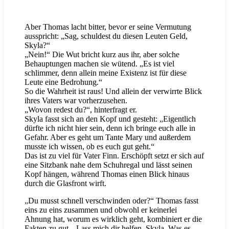
Aber Thomas lacht bitter, bevor er seine Vermutung
ausspricht: „Sag, schuldest du diesen Leuten Geld,
Skyla?“
„Nein!“ Die Wut bricht kurz aus ihr, aber solche
Behauptungen machen sie wütend. „Es ist viel
schlimmer, denn allein meine Existenz ist für diese
Leute eine Bedrohung.“
So die Wahrheit ist raus! Und allein der verwirrte Blick
ihres Vaters war vorherzusehen.
„Wovon redest du?“, hinterfragt er.
Skyla fasst sich an den Kopf und gesteht: „Eigentlich
dürfte ich nicht hier sein, denn ich bringe euch alle in
Gefahr. Aber es geht um Tante Mary und außerdem
musste ich wissen, ob es euch gut geht.“
Das ist zu viel für Vater Finn. Erschöpft setzt er sich auf
eine Sitzbank nahe dem Schuhregal und lässt seinen
Kopf hängen, während Thomas einen Blick hinaus
durch die Glasfront wirft.
„Du musst schnell verschwinden oder?“ Thomas fasst
eins zu eins zusammen und obwohl er keinerlei
Ahnung hat, worum es wirklich geht, kombiniert er die
Fakten zu gut. „Lass mich dir helfen, Skyla. Was es