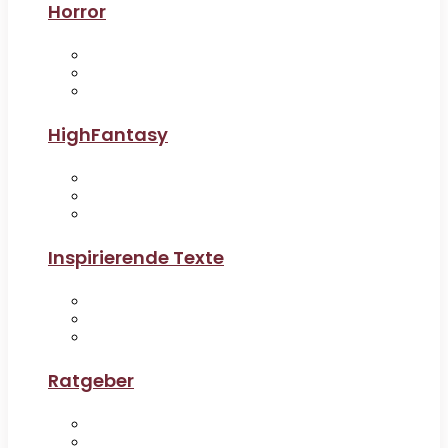
Horror
HighFantasy
Inspirierende Texte
Ratgeber