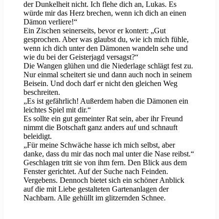
der Dunkelheit nicht. Ich flehe dich an, Lukas. Es
würde mir das Herz brechen, wenn ich dich an einen
Dämon verliere!“
Ein Zischen seinerseits, bevor er kontert: „Gut
gesprochen. Aber was glaubst du, wie ich mich fühle,
wenn ich dich unter den Dämonen wandeln sehe und
wie du bei der Geisterjagd versagst?“
Die Wangen glühen und die Niederlage schlägt fest zu.
Nur einmal scheitert sie und dann auch noch in seinem
Beisein. Und doch darf er nicht den gleichen Weg
beschreiten.
„Es ist gefährlich! Außerdem haben die Dämonen ein
leichtes Spiel mit dir.“
Es sollte ein gut gemeinter Rat sein, aber ihr Freund
nimmt die Botschaft ganz anders auf und schnauft
beleidigt.
„Für meine Schwäche hasse ich mich selbst, aber
danke, dass du mir das noch mal unter die Nase reibst.“
Geschlagen tritt sie von ihm fern. Den Blick aus dem
Fenster gerichtet. Auf der Suche nach Feinden.
Vergebens. Dennoch bietet sich ein schöner Anblick
auf die mit Liebe gestalteten Gartenanlagen der
Nachbarn. Alle gehüllt im glitzernden Schnee.