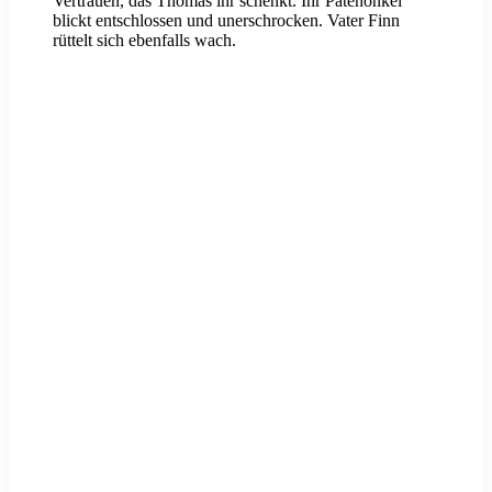
Vertrauen, das Thomas ihr schenkt. Ihr Patenonkel
blickt entschlossen und unerschrocken. Vater Finn
rüttelt sich ebenfalls wach.