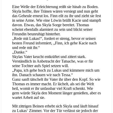
Eine Welle der Erleichterung reißt sie hinab zu Boden.
Skyla hoffte, ihre Tränen wären versiegt und nun geht
das Geheule erneut los. Finn eilt zu ihr und zieht sie fest
in seine Arme. Wie eine Löwin brüllt Kacie und stampft
davon. Etwas, das Skyla Sorge bereitet. Thomas
scheint ebenfalls alarmiert zu sein und blickt seiner
Freundin beunruhigt hinterher.
„Rede mit Lukas!“, fordert er streng, bevor er seinen
besten Freund informiert, „Finn, ich gehe Kacie nach
und rede mit ihr.“
„Danke.“
Skylas Vater keucht entkräftet und zittert stark.
Verständlich in Anbetracht der Tatsache, was er für
seine Tochter aufs Spiel setzen will.
„Papa, ich gehe hoch zu Lukas und kümmere mich um
ihn. Danach schauen wir nach Tessa.“
Ganz sanft tätschelt ihr Vater ihr über den Kopf. So wie
Thomas es immer macht. Er lächelt, als sei die Welt
heil, womit er ihr unfassbar viel Kraft schenkt. Wie
gern würde Skyla den Moment länger genießen, aber es
wartet Arbeit auf sie.
Mit zittrigen Beinen erhebt sich Skyla und läuft hinauf
zu Lukas‘ Zimmer. Vor der Tür verlässt sie jedoch der