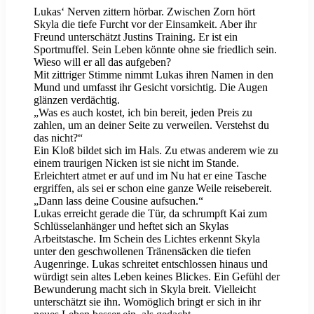
Lukas‘ Nerven zittern hörbar. Zwischen Zorn hört
Skyla die tiefe Furcht vor der Einsamkeit. Aber ihr
Freund unterschätzt Justins Training. Er ist ein
Sportmuffel. Sein Leben könnte ohne sie friedlich sein.
Wieso will er all das aufgeben?
Mit zittriger Stimme nimmt Lukas ihren Namen in den
Mund und umfasst ihr Gesicht vorsichtig. Die Augen
glänzen verdächtig.
„Was es auch kostet, ich bin bereit, jeden Preis zu
zahlen, um an deiner Seite zu verweilen. Verstehst du
das nicht?“
Ein Kloß bildet sich im Hals. Zu etwas anderem wie zu
einem traurigen Nicken ist sie nicht im Stande.
Erleichtert atmet er auf und im Nu hat er eine Tasche
ergriffen, als sei er schon eine ganze Weile reisebereit.
„Dann lass deine Cousine aufsuchen.“
Lukas erreicht gerade die Tür, da schrumpft Kai zum
Schlüsselanhänger und heftet sich an Skylas
Arbeitstasche. Im Schein des Lichtes erkennt Skyla
unter den geschwollenen Tränensäcken die tiefen
Augenringe. Lukas schreitet entschlossen hinaus und
würdigt sein altes Leben keines Blickes. Ein Gefühl der
Bewunderung macht sich in Skyla breit. Vielleicht
unterschätzt sie ihn. Womöglich bringt er sich in ihr