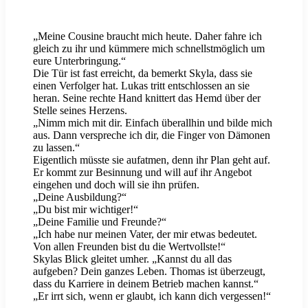
„Meine Cousine braucht mich heute. Daher fahre ich
gleich zu ihr und kümmere mich schnellstmöglich um
eure Unterbringung.“
Die Tür ist fast erreicht, da bemerkt Skyla, dass sie
einen Verfolger hat. Lukas tritt entschlossen an sie
heran. Seine rechte Hand knittert das Hemd über der
Stelle seines Herzens.
„Nimm mich mit dir. Einfach überallhin und bilde mich
aus. Dann verspreche ich dir, die Finger von Dämonen
zu lassen.“
Eigentlich müsste sie aufatmen, denn ihr Plan geht auf.
Er kommt zur Besinnung und will auf ihr Angebot
eingehen und doch will sie ihn prüfen.
„Deine Ausbildung?“
„Du bist mir wichtiger!“
„Deine Familie und Freunde?“
„Ich habe nur meinen Vater, der mir etwas bedeutet.
Von allen Freunden bist du die Wertvollste!“
Skylas Blick gleitet umher. „Kannst du all das
aufgeben? Dein ganzes Leben. Thomas ist überzeugt,
dass du Karriere in deinem Betrieb machen kannst.“
„Er irrt sich, wenn er glaubt, ich kann dich vergessen!“