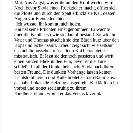
Mut. Aus Angst, was er ihr an den Kopf werfen wird.
Noch bevor Skyla einen Rückzieher macht, öffnet sich
die Pforte und durch den Spalt erblickt sie Kai, dessen
Augen vor Freude leuchten.
„Ich wusste, Ihr kommt mich holen.“
Kai hat seine Pflichten ernst genommen. Er wachte
über die Familie, so wie sie darauf bestand. So wie ihr
Vater und Thomas tätschelt sie den Bären kurz über den
Kopf und lächelt sanft. Erneut zeigt sich, wie seltsam
das bei ihr aussehen muss, denn Kai betrachtet sie
misstrauisch. Er lässt sie dennoch passieren und wirft
einen kurzen Blick in den Flur, bevor er die Türe
schließt. In all der Dunkelheit sucht Skyla nach ihrem
besten Freund. Die dunklen Vorhänge lassen keinen
Lichtstrahl herein und Kälte breitet sich im Raum aus,
als habe Lukas die Heizung ausgedreht. Kai läuft an ihr
vorbei und trottet seelenruhig zu ihrem
Kindheitsfreund, womit er das Versteck verrät.