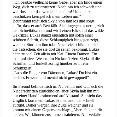
„Ich besitze vielleicht keine Gabe, aber ich finde einen
Weg, dich zu unterstützen! Noch bin ich schwach und
wehrlos, aber das werde ich ändern! Um dich zu
beschützen krempel ich mein Leben um!“
Beunruhigt reißt sich Skyla von ihm los und sorgt
dafür, dass er aufs Bett fällt. Sie hingegen steuert gezielt
den Schreibtisch an und wirft einen Blick auf das wilde
Gekritzel. Lukas glänzt eigentlich mit solch einer
schönen Schrift, diese Schlampigkeit hingegen zeigt,
welcher Sturm in ihm tobt. Noch viel schlimmer sind
die Tatsachen, die sie dort zu sehen bekommt. Lukas
hatte zu viel Zeit allein mit Kai. Einem Dämon. Ein
manipulatives Wesen. Im Nu konfisziert Skyla all die
Schriften und funkelt zornig hinüber zu ihrem
Schutzgeist.
„Lass die Finger von Dämonen, Lukas! Du bist ein
leichtes Fressen und mental nicht gewappnet!“
Ihr Freund befindet sich im Nu bei ihr und will sich die
Niederschriften zurückholen, aber Skyla hält ihn mit
nur einer Hand bestimmend auf Abstand. Sie sieht das
Unglück kommen. Lukas ist niemand, der schnell
aufgibt. Daher werden ihre Züge weicher und sie
kommt mit einem Gegenvorschlag: „Aber ich kann dir
helfen. Wir können zusammen trainieren. Nur verfalle