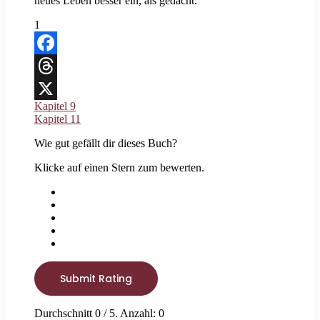
neues Leben besser ein, als gedacht.
1
Facebook
Threads
Kapitel 9
X
Kapitel 11
Wie gut gefällt dir dieses Buch?
Klicke auf einen Stern zum bewerten.
Submit Rating
Durchschnitt
0
/ 5. Anzahl:
0