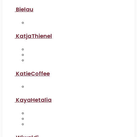
Bielau
KatjaThienel
KatieCoffee
KayaHetalia