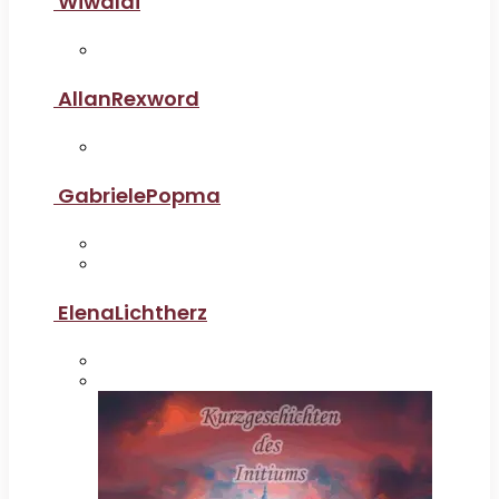
Wiwaldi
AllanRexword
GabrielePopma
ElenaLichtherz