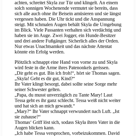
achten, schreitet Skyla zur Tür und klingelt. An einem
solch sonnigen Wochenende vermutet sie bereits, dass
sich alle auch ohne ihr Beisein amüsieren und sie längst
vergessen haben. Die Uhr tickt und die Anspannung
steigt. Mit schmalen Augen behält Skyla die Umgebung
im Blick. Viele Passanten verhalten sich verdächtig und
haben sie im Auge. Zwei Jogger, ein Hunde-Besitzer
und drei andere Fußgänger. Sicherlich alles der Orden.
Nur etwas Unachtsamkeit und das nächste Attentat
könnte ein Erfolg werden.
Plötzlich schnappt eine Hand von vorne zu und Skyla
wird feste in die Arme ihres Patenonkels gerissen.
„Dir geht es gut. Bin ich froh!“, hört sie Thomas sagen.
„Skyla! Geht es dir gut, Kind?“
Ihr Vater klingt besorgt, dabei sollte seine Sorge mehr
seiner Schwester gelten.
„Papa, du musst unverzüglich zu Tante Mary! Laut
Tessa geht es ihr ganz schlecht. Tessa weiß nicht weiter
und hat sich an mich gewandt.“
„Mary?“ Ihr Vater schnappt verwundert nach Luft. „Ist
sie zuhause?“
Thomas‘ Griff löst sich, sodass Skyla ihren Vater in die
Augen blicken kann.
„Ich habe Tessa versprochen, vorbeizukommen. David