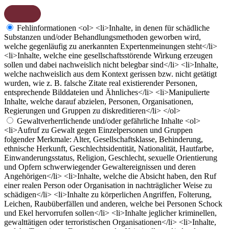
Fehlinformationen
<ol> <li>Inhalte, in denen für schädliche
Substanzen und/oder Behandlungsmethoden geworben wird,
welche gegenläufig zu anerkannten Expertenmeinungen steht</li>
<li>Inhalte, welche eine gesellschaftsstörende Wirkung erzeugen
sollen und dabei nachweislich nicht belegbar sind</li> <li>Inhalte,
welche nachweislich aus dem Kontext gerissen bzw. nicht getätigt
wurden, wie z. B. falsche Zitate real existierender Personen,
entsprechende Bilddateien und Ähnliches</li> <li>Manipulierte
Inhalte, welche darauf abzielen, Personen, Organisationen,
Regierungen und Gruppen zu diskreditieren</li> </ol>
Gewaltverherrlichende und/oder gefährliche Inhalte
<ol>
<li>Aufruf zu Gewalt gegen Einzelpersonen und Gruppen
folgender Merkmale: Alter, Gesellschaftsklasse, Behinderung,
ethnische Herkunft, Geschlechtsidentität, Nationalität, Hautfarbe,
Einwanderungsstatus, Religion, Geschlecht, sexuelle Orientierung
und Opfern schwerwiegender Gewaltereignissen und deren
Angehörigen</li> <li>Inhalte, welche die Absicht haben, den Ruf
einer realen Person oder Organisation in nachträglicher Weise zu
schädigen</li> <li>Inhalte zu körperlichen Angriffen, Folterung,
Leichen, Raubüberfällen und anderen, welche bei Personen Schock
und Ekel hervorrufen sollen</li> <li>Inhalte jeglicher kriminellen,
gewalttätigen oder terroristischen Organisationen</li> <li>Inhalte,