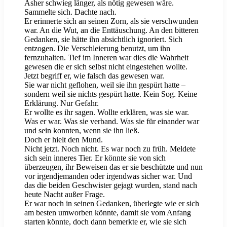
Asher schwieg länger, als nötig gewesen wäre.
Sammelte sich. Dachte nach.
Er erinnerte sich an seinen Zorn, als sie verschwunden
war. An die Wut, an die Enttäuschung. An den bitteren
Gedanken, sie hätte ihn absichtlich ignoriert. Sich
entzogen. Die Verschleierung benutzt, um ihn
fernzuhalten. Tief im Inneren war dies die Wahrheit
gewesen die er sich selbst nicht eingestehen wollte.
Jetzt begriff er, wie falsch das gewesen war.
Sie war nicht geflohen, weil sie ihn gespürt hatte –
sondern weil sie nichts gespürt hatte. Kein Sog. Keine
Erklärung. Nur Gefahr.
Er wollte es ihr sagen. Wollte erklären, was sie war.
Was er war. Was sie verband. Was sie für einander war
und sein konnten, wenn sie ihn ließ.
Doch er hielt den Mund.
Nicht jetzt. Noch nicht. Es war noch zu früh. Meldete
sich sein inneres Tier. Er könnte sie von sich
überzeugen, ihr Beweisen das er sie beschützte und nun
vor irgendjemanden oder irgendwas sicher war. Und
das die beiden Geschwister gejagt wurden, stand nach
heute Nacht außer Frage.
Er war noch in seinen Gedanken, überlegte wie er sich
am besten umworben könnte, damit sie vom Anfang
starten könnte, doch dann bemerkte er, wie sie sich