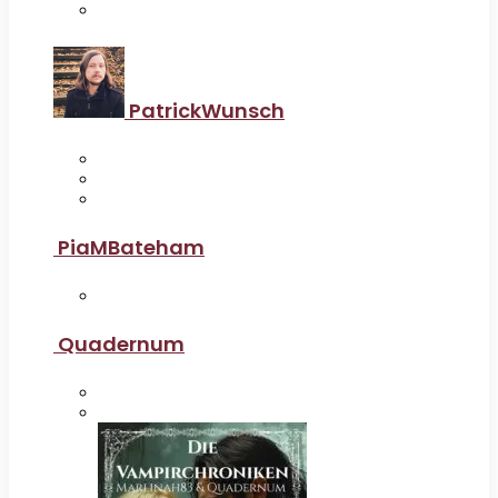
PatrickWunsch
PiaMBateham
Quadernum