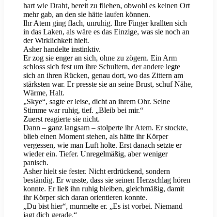
hart wie Draht, bereit zu fliehen, obwohl es keinen Ort
mehr gab, an den sie hätte laufen können.
Ihr Atem ging flach, unruhig. Ihre Finger krallten sich
in das Laken, als wäre es das Einzige, was sie noch an
der Wirklichkeit hielt.
Asher handelte instinktiv.
Er zog sie enger an sich, ohne zu zögern. Ein Arm
schloss sich fest um ihre Schultern, der andere legte
sich an ihren Rücken, genau dort, wo das Zittern am
stärksten war. Er presste sie an seine Brust, schuf Nähe,
Wärme, Halt.
„Skye“, sagte er leise, dicht an ihrem Ohr. Seine
Stimme war ruhig, tief. „Bleib bei mir.“
Zuerst reagierte sie nicht.
Dann – ganz langsam – stolperte ihr Atem. Er stockte,
blieb einen Moment stehen, als hätte ihr Körper
vergessen, wie man Luft holte. Erst danach setzte er
wieder ein. Tiefer. Unregelmäßig, aber weniger
panisch.
Asher hielt sie fester. Nicht erdrückend, sondern
beständig. Er wusste, dass sie seinen Herzschlag hören
konnte. Er ließ ihn ruhig bleiben, gleichmäßig, damit
ihr Körper sich daran orientieren konnte.
„Du bist hier“, murmelte er. „Es ist vorbei. Niemand
jagt dich gerade.“