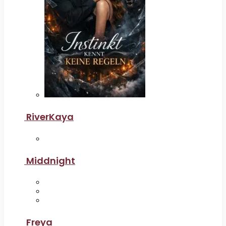
RiverKaya
Middnight
Freya