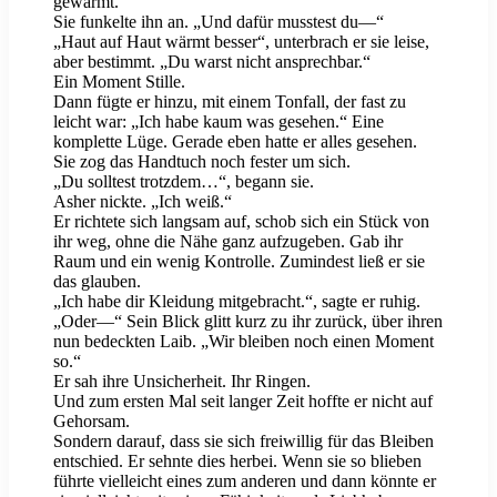
gewärmt.“
Sie funkelte ihn an. „Und dafür musstest du—“
„Haut auf Haut wärmt besser“, unterbrach er sie leise,
aber bestimmt. „Du warst nicht ansprechbar.“
Ein Moment Stille.
Dann fügte er hinzu, mit einem Tonfall, der fast zu
leicht war: „Ich habe kaum was gesehen.“ Eine
komplette Lüge. Gerade eben hatte er alles gesehen.
Sie zog das Handtuch noch fester um sich.
„Du solltest trotzdem…“, begann sie.
Asher nickte. „Ich weiß.“
Er richtete sich langsam auf, schob sich ein Stück von
ihr weg, ohne die Nähe ganz aufzugeben. Gab ihr
Raum und ein wenig Kontrolle. Zumindest ließ er sie
das glauben.
„Ich habe dir Kleidung mitgebracht.“, sagte er ruhig.
„Oder—“ Sein Blick glitt kurz zu ihr zurück, über ihren
nun bedeckten Laib. „Wir bleiben noch einen Moment
so.“
Er sah ihre Unsicherheit. Ihr Ringen.
Und zum ersten Mal seit langer Zeit hoffte er nicht auf
Gehorsam.
Sondern darauf, dass sie sich freiwillig für das Bleiben
entschied. Er sehnte dies herbei. Wenn sie so blieben
führte vielleicht eines zum anderen und dann könnte er