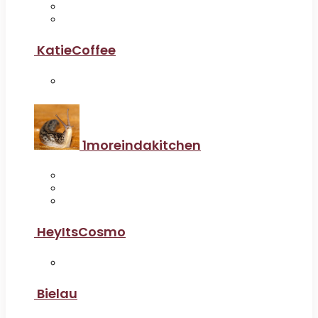
KatieCoffee
1moreindakitchen
HeyItsCosmo
Bielau