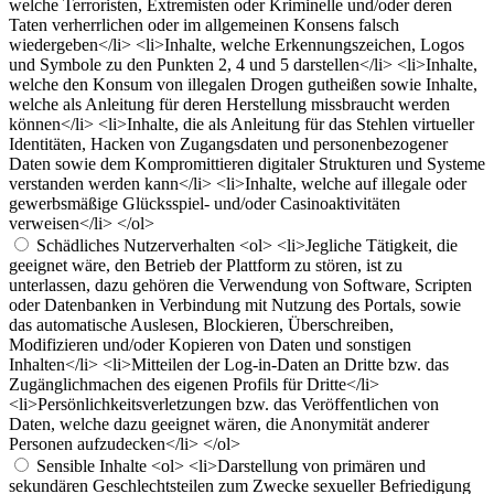
welche Terroristen, Extremisten oder Kriminelle und/oder deren
Taten verherrlichen oder im allgemeinen Konsens falsch
wiedergeben</li> <li>Inhalte, welche Erkennungszeichen, Logos
und Symbole zu den Punkten 2, 4 und 5 darstellen</li> <li>Inhalte,
welche den Konsum von illegalen Drogen gutheißen sowie Inhalte,
welche als Anleitung für deren Herstellung missbraucht werden
können</li> <li>Inhalte, die als Anleitung für das Stehlen virtueller
Identitäten, Hacken von Zugangsdaten und personenbezogener
Daten sowie dem Kompromittieren digitaler Strukturen und Systeme
verstanden werden kann</li> <li>Inhalte, welche auf illegale oder
gewerbsmäßige Glücksspiel- und/oder Casinoaktivitäten
verweisen</li> </ol>
Schädliches Nutzerverhalten
<ol> <li>Jegliche Tätigkeit, die
geeignet wäre, den Betrieb der Plattform zu stören, ist zu
unterlassen, dazu gehören die Verwendung von Software, Scripten
oder Datenbanken in Verbindung mit Nutzung des Portals, sowie
das automatische Auslesen, Blockieren, Überschreiben,
Modifizieren und/oder Kopieren von Daten und sonstigen
Inhalten</li> <li>Mitteilen der Log-in-Daten an Dritte bzw. das
Zugänglichmachen des eigenen Profils für Dritte</li>
<li>Persönlichkeitsverletzungen bzw. das Veröffentlichen von
Daten, welche dazu geeignet wären, die Anonymität anderer
Personen aufzudecken</li> </ol>
Sensible Inhalte
<ol> <li>Darstellung von primären und
sekundären Geschlechtsteilen zum Zwecke sexueller Befriedigung