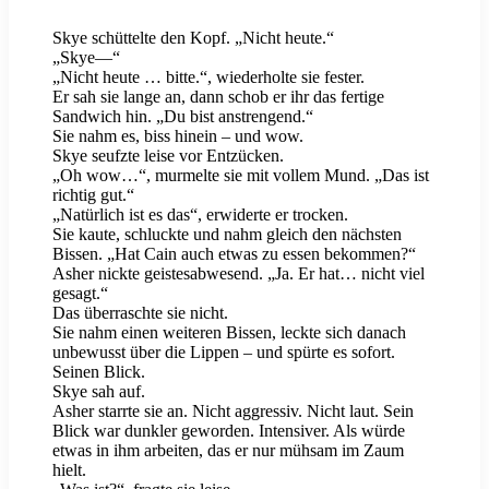
Skye schüttelte den Kopf. „Nicht heute.“
„Skye—“
„Nicht heute … bitte.“, wiederholte sie fester.
Er sah sie lange an, dann schob er ihr das fertige
Sandwich hin. „Du bist anstrengend.“
Sie nahm es, biss hinein – und wow.
Skye seufzte leise vor Entzücken.
„Oh wow…“, murmelte sie mit vollem Mund. „Das ist
richtig gut.“
„Natürlich ist es das“, erwiderte er trocken.
Sie kaute, schluckte und nahm gleich den nächsten
Bissen. „Hat Cain auch etwas zu essen bekommen?“
Asher nickte geistesabwesend. „Ja. Er hat… nicht viel
gesagt.“
Das überraschte sie nicht.
Sie nahm einen weiteren Bissen, leckte sich danach
unbewusst über die Lippen – und spürte es sofort.
Seinen Blick.
Skye sah auf.
Asher starrte sie an. Nicht aggressiv. Nicht laut. Sein
Blick war dunkler geworden. Intensiver. Als würde
etwas in ihm arbeiten, das er nur mühsam im Zaum
hielt.