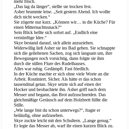
mehr frisch.
„Das lag da länger“, stellte sie trocken fest.
Asher brummte leise. „Seit gestern Abend. Ich wollte
dich nicht wecken.“
Sie zögerte nur kurz. „Können wir… in die Küche? Für
einen Mitternachtssnack?“
Sein Blick hellte sich sofort auf. „Endlich eine
vernünftige Idee.“
Skye bestand darauf, sich allein anzuziehen.
Widerwillig ließ Asher sie ins Bad gehen. Sie schnappte
sich die geliehenen Sachen, zog sich langsam um, ihre
Bewegungen noch vorsichtig, dann folgte sie ihm
durch die stillen Flure des Rudelhauses.
Alles war ruhig. Gedämpft. Fast friedlich.
In der Küche machte er sich ohne viele Worte an die
Arbeit. Routiniert. Sicher. Als hätte er das schon
tausendmal getan. Skye setzte sich auf einen der
Hocker und beobachtete ihn. Asher griff nach dem
Messer und begann, das Brot aufzuschneiden. Das
gleichmäßige Geräusch auf dem Holzbrett füllte die
Stille.
„Wie lange bist du schon unterwegs?“, fragte er
beiläufig, ohne aufzusehen.
Skye zuckte leicht mit den Schultern. „Lange genug.“
Er legte das Messer ab, warf ihr einen kurzen Blick zu.