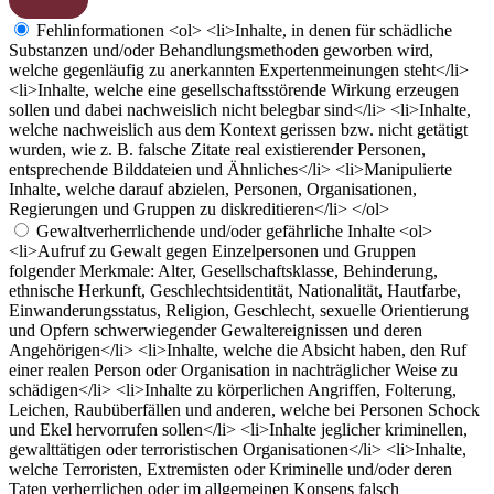
Fehlinformationen
<ol> <li>Inhalte, in denen für schädliche
Substanzen und/oder Behandlungsmethoden geworben wird,
welche gegenläufig zu anerkannten Expertenmeinungen steht</li>
<li>Inhalte, welche eine gesellschaftsstörende Wirkung erzeugen
sollen und dabei nachweislich nicht belegbar sind</li> <li>Inhalte,
welche nachweislich aus dem Kontext gerissen bzw. nicht getätigt
wurden, wie z. B. falsche Zitate real existierender Personen,
entsprechende Bilddateien und Ähnliches</li> <li>Manipulierte
Inhalte, welche darauf abzielen, Personen, Organisationen,
Regierungen und Gruppen zu diskreditieren</li> </ol>
Gewaltverherrlichende und/oder gefährliche Inhalte
<ol>
<li>Aufruf zu Gewalt gegen Einzelpersonen und Gruppen
folgender Merkmale: Alter, Gesellschaftsklasse, Behinderung,
ethnische Herkunft, Geschlechtsidentität, Nationalität, Hautfarbe,
Einwanderungsstatus, Religion, Geschlecht, sexuelle Orientierung
und Opfern schwerwiegender Gewaltereignissen und deren
Angehörigen</li> <li>Inhalte, welche die Absicht haben, den Ruf
einer realen Person oder Organisation in nachträglicher Weise zu
schädigen</li> <li>Inhalte zu körperlichen Angriffen, Folterung,
Leichen, Raubüberfällen und anderen, welche bei Personen Schock
und Ekel hervorrufen sollen</li> <li>Inhalte jeglicher kriminellen,
gewalttätigen oder terroristischen Organisationen</li> <li>Inhalte,
welche Terroristen, Extremisten oder Kriminelle und/oder deren
Taten verherrlichen oder im allgemeinen Konsens falsch