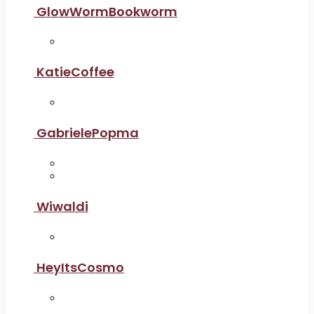
GlowWormBookworm
KatieCoffee
GabrielePopma
Wiwaldi
HeyItsCosmo