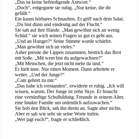
„Das ist keine befriedigende Antwort.“
„Doch“, entgegnete sie ruhig. „Nur keine, die dir
gefällt.“
Ein kaum hörbares Schnauben. Er griff nach dem Salat.
„Du bist dünn und eindeutig auf der Flucht.“
Sie sah auf ihre Hände. „Man gewöhnt sich an wenig
Schlaf.“ sie wich seinen Fragen so gut es geht aus.
„Und an Hunger?“ Seine Stimme wurde schärfer.
„Man gewöhnt sich an vieles.“
Asher presste die Lippen zusammen, bestrich das Brot
mit Soße. „Mit wem bist du aufgewachsen?“
„Mit Menschen, die jetzt nicht mehr da sind.“
Er hielt inne. Nur einen Moment. Dann arbeitete er
weiter. „Und der Junge?“
„Cain gehört zu mir.“
„Das habe ich verstanden“, erwiderte er ruhig. „Ich will
wissen, warum. Der Junge ist zehn Skye. Er braucht
eine vernünftige Schulbildung. Freunde in seinem Alter,
eine Intakte Familie um ordentlich aufzuwachen.“
Sie hob den Blick, sah ihn direkt an. Sagte aber nichts.
Aber er sah wie sehr sie seine Worte trafen.
„Wer jagt euch?“, fragte er schließlich.