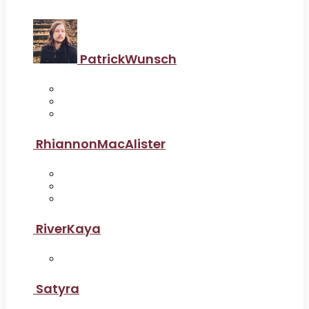
PatrickWunsch
RhiannonMacAlister
RiverKaya
Satyra