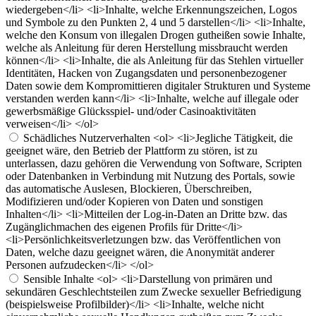
wiedergeben</li> <li>Inhalte, welche Erkennungszeichen, Logos
und Symbole zu den Punkten 2, 4 und 5 darstellen</li> <li>Inhalte,
welche den Konsum von illegalen Drogen gutheißen sowie Inhalte,
welche als Anleitung für deren Herstellung missbraucht werden
können</li> <li>Inhalte, die als Anleitung für das Stehlen virtueller
Identitäten, Hacken von Zugangsdaten und personenbezogener
Daten sowie dem Kompromittieren digitaler Strukturen und Systeme
verstanden werden kann</li> <li>Inhalte, welche auf illegale oder
gewerbsmäßige Glücksspiel- und/oder Casinoaktivitäten
verweisen</li> </ol>
Schädliches Nutzerverhalten
<ol> <li>Jegliche Tätigkeit, die
geeignet wäre, den Betrieb der Plattform zu stören, ist zu
unterlassen, dazu gehören die Verwendung von Software, Scripten
oder Datenbanken in Verbindung mit Nutzung des Portals, sowie
das automatische Auslesen, Blockieren, Überschreiben,
Modifizieren und/oder Kopieren von Daten und sonstigen
Inhalten</li> <li>Mitteilen der Log-in-Daten an Dritte bzw. das
Zugänglichmachen des eigenen Profils für Dritte</li>
<li>Persönlichkeitsverletzungen bzw. das Veröffentlichen von
Daten, welche dazu geeignet wären, die Anonymität anderer
Personen aufzudecken</li> </ol>
Sensible Inhalte
<ol> <li>Darstellung von primären und
sekundären Geschlechtsteilen zum Zwecke sexueller Befriedigung
(beispielsweise Profilbilder)</li> <li>Inhalte, welche nicht