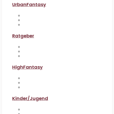
UrbanFantasy
Ratgeber
HighFantasy
Kinder/Jugend