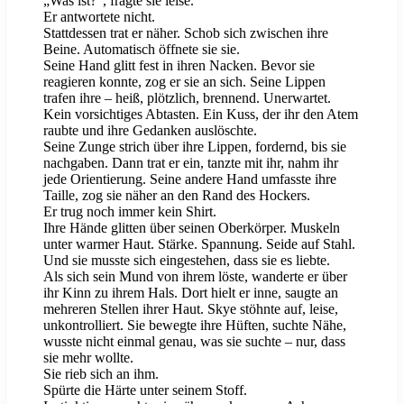
„Was ist?“, fragte sie leise.
Er antwortete nicht.
Stattdessen trat er näher. Schob sich zwischen ihre
Beine. Automatisch öffnete sie sie.
Seine Hand glitt fest in ihren Nacken. Bevor sie
reagieren konnte, zog er sie an sich. Seine Lippen
trafen ihre – heiß, plötzlich, brennend. Unerwartet.
Kein vorsichtiges Abtasten. Ein Kuss, der ihr den Atem
raubte und ihre Gedanken auslöschte.
Seine Zunge strich über ihre Lippen, fordernd, bis sie
nachgaben. Dann trat er ein, tanzte mit ihr, nahm ihr
jede Orientierung. Seine andere Hand umfasste ihre
Taille, zog sie näher an den Rand des Hockers.
Er trug noch immer kein Shirt.
Ihre Hände glitten über seinen Oberkörper. Muskeln
unter warmer Haut. Stärke. Spannung. Seide auf Stahl.
Und sie musste sich eingestehen, dass sie es liebte.
Als sich sein Mund von ihrem löste, wanderte er über
ihr Kinn zu ihrem Hals. Dort hielt er inne, saugte an
mehreren Stellen ihrer Haut. Skye stöhnte auf, leise,
unkontrolliert. Sie bewegte ihre Hüften, suchte Nähe,
wusste nicht einmal genau, was sie suchte – nur, dass
sie mehr wollte.
Sie rieb sich an ihm.
Spürte die Härte unter seinem Stoff.