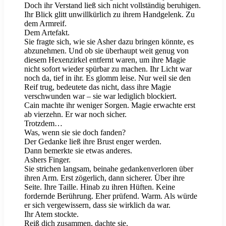
Doch ihr Verstand ließ sich nicht vollständig beruhigen.
Ihr Blick glitt unwillkürlich zu ihrem Handgelenk. Zu
dem Armreif.
Dem Artefakt.
Sie fragte sich, wie sie Asher dazu bringen könnte, es
abzunehmen. Und ob sie überhaupt weit genug von
diesem Hexenzirkel entfernt waren, um ihre Magie
nicht sofort wieder spürbar zu machen. Ihr Licht war
noch da, tief in ihr. Es glomm leise. Nur weil sie den
Reif trug, bedeutete das nicht, dass ihre Magie
verschwunden war – sie war lediglich blockiert.
Cain machte ihr weniger Sorgen. Magie erwachte erst
ab vierzehn. Er war noch sicher.
Trotzdem…
Was, wenn sie sie doch fanden?
Der Gedanke ließ ihre Brust enger werden.
Dann bemerkte sie etwas anderes.
Ashers Finger.
Sie strichen langsam, beinahe gedankenverloren über
ihren Arm. Erst zögerlich, dann sicherer. Über ihre
Seite. Ihre Taille. Hinab zu ihren Hüften. Keine
fordernde Berührung. Eher prüfend. Warm. Als würde
er sich vergewissern, dass sie wirklich da war.
Ihr Atem stockte.
Reiß dich zusammen, dachte sie.