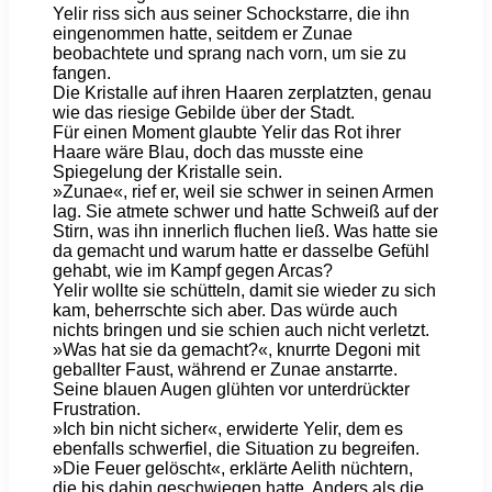
Yelir riss sich aus seiner Schockstarre, die ihn
eingenommen hatte, seitdem er Zunae
beobachtete und sprang nach vorn, um sie zu
fangen.
Die Kristalle auf ihren Haaren zerplatzten, genau
wie das riesige Gebilde über der Stadt.
Für einen Moment glaubte Yelir das Rot ihrer
Haare wäre Blau, doch das musste eine
Spiegelung der Kristalle sein.
»Zunae«, rief er, weil sie schwer in seinen Armen
lag. Sie atmete schwer und hatte Schweiß auf der
Stirn, was ihn innerlich fluchen ließ. Was hatte sie
da gemacht und warum hatte er dasselbe Gefühl
gehabt, wie im Kampf gegen Arcas?
Yelir wollte sie schütteln, damit sie wieder zu sich
kam, beherrschte sich aber. Das würde auch
nichts bringen und sie schien auch nicht verletzt.
»Was hat sie da gemacht?«, knurrte Degoni mit
geballter Faust, während er Zunae anstarrte.
Seine blauen Augen glühten vor unterdrückter
Frustration.
»Ich bin nicht sicher«, erwiderte Yelir, dem es
ebenfalls schwerfiel, die Situation zu begreifen.
»Die Feuer gelöscht«, erklärte Aelith nüchtern,
die bis dahin geschwiegen hatte. Anders als die