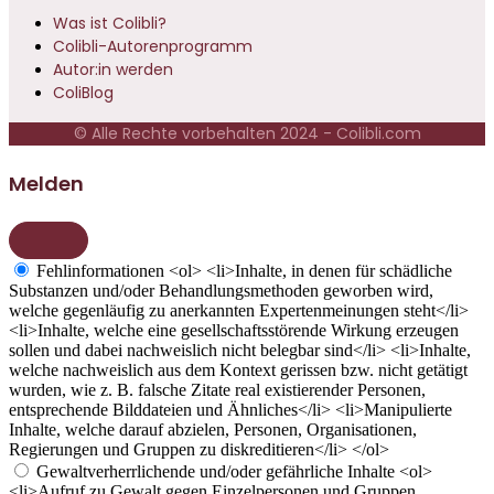
Was ist Colibli?
Colibli-Autorenprogramm
Autor:in werden
ColiBlog
© Alle Rechte vorbehalten 2024 - Colibli.com
Melden
Fehlinformationen
<ol> <li>Inhalte, in denen für schädliche
Substanzen und/oder Behandlungsmethoden geworben wird,
welche gegenläufig zu anerkannten Expertenmeinungen steht</li>
<li>Inhalte, welche eine gesellschaftsstörende Wirkung erzeugen
sollen und dabei nachweislich nicht belegbar sind</li> <li>Inhalte,
welche nachweislich aus dem Kontext gerissen bzw. nicht getätigt
wurden, wie z. B. falsche Zitate real existierender Personen,
entsprechende Bilddateien und Ähnliches</li> <li>Manipulierte
Inhalte, welche darauf abzielen, Personen, Organisationen,
Regierungen und Gruppen zu diskreditieren</li> </ol>
Gewaltverherrlichende und/oder gefährliche Inhalte
<ol>
<li>Aufruf zu Gewalt gegen Einzelpersonen und Gruppen