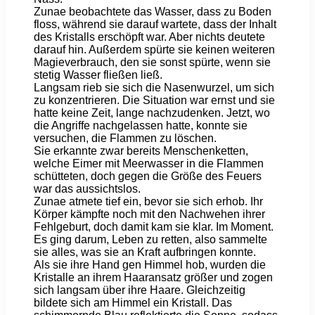
Zunae beobachtete das Wasser, dass zu Boden
floss, während sie darauf wartete, dass der Inhalt
des Kristalls erschöpft war. Aber nichts deutete
darauf hin. Außerdem spürte sie keinen weiteren
Magieverbrauch, den sie sonst spürte, wenn sie
stetig Wasser fließen ließ.
Langsam rieb sie sich die Nasenwurzel, um sich
zu konzentrieren. Die Situation war ernst und sie
hatte keine Zeit, lange nachzudenken. Jetzt, wo
die Angriffe nachgelassen hatte, konnte sie
versuchen, die Flammen zu löschen.
Sie erkannte zwar bereits Menschenketten,
welche Eimer mit Meerwasser in die Flammen
schütteten, doch gegen die Größe des Feuers
war das aussichtslos.
Zunae atmete tief ein, bevor sie sich erhob. Ihr
Körper kämpfte noch mit den Nachwehen ihrer
Fehlgeburt, doch damit kam sie klar. Im Moment.
Es ging darum, Leben zu retten, also sammelte
sie alles, was sie an Kraft aufbringen konnte.
Als sie ihre Hand gen Himmel hob, wurden die
Kristalle an ihrem Haaransatz größer und zogen
sich langsam über ihre Haare. Gleichzeitig
bildete sich am Himmel ein Kristall. Das