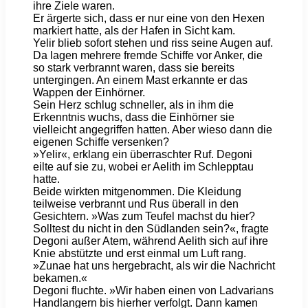
ihre Ziele waren.
Er ärgerte sich, dass er nur eine von den Hexen
markiert hatte, als der Hafen in Sicht kam.
Yelir blieb sofort stehen und riss seine Augen auf.
Da lagen mehrere fremde Schiffe vor Anker, die
so stark verbrannt waren, dass sie bereits
untergingen. An einem Mast erkannte er das
Wappen der Einhörner.
Sein Herz schlug schneller, als in ihm die
Erkenntnis wuchs, dass die Einhörner sie
vielleicht angegriffen hatten. Aber wieso dann die
eigenen Schiffe versenken?
»Yelir«, erklang ein überraschter Ruf. Degoni
eilte auf sie zu, wobei er Aelith im Schlepptau
hatte.
Beide wirkten mitgenommen. Die Kleidung
teilweise verbrannt und Rus überall in den
Gesichtern. »Was zum Teufel machst du hier?
Solltest du nicht in den Südlanden sein?«, fragte
Degoni außer Atem, während Aelith sich auf ihre
Knie abstützte und erst einmal um Luft rang.
»Zunae hat uns hergebracht, als wir die Nachricht
bekamen.«
Degoni fluchte. »Wir haben einen von Ladvarians
Handlangern bis hierher verfolgt. Dann kamen