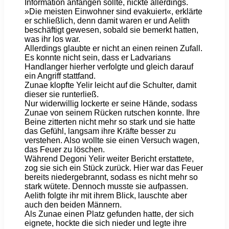
Information anfangen sollte, nickte allerdings.
»Die meisten Einwohner sind evakuiert«, erklärte
er schließlich, denn damit waren er und Aelith
beschäftigt gewesen, sobald sie bemerkt hatten,
was ihr los war.
Allerdings glaubte er nicht an einen reinen Zufall.
Es konnte nicht sein, dass er Ladvarians
Handlanger hierher verfolgte und gleich darauf
ein Angriff stattfand.
Zunae klopfte Yelir leicht auf die Schulter, damit
dieser sie runterließ.
Nur widerwillig lockerte er seine Hände, sodass
Zunae von seinem Rücken rutschen konnte. Ihre
Beine zitterten nicht mehr so stark und sie hatte
das Gefühl, langsam ihre Kräfte besser zu
verstehen. Also wollte sie einen Versuch wagen,
das Feuer zu löschen.
Während Degoni Yelir weiter Bericht erstattete,
zog sie sich ein Stück zurück. Hier war das Feuer
bereits niedergebrannt, sodass es nicht mehr so
stark wütete. Dennoch musste sie aufpassen.
Aelith folgte ihr mit ihrem Blick, lauschte aber
auch den beiden Männern.
Als Zunae einen Platz gefunden hatte, der sich
eignete, hockte die sich nieder und legte ihre