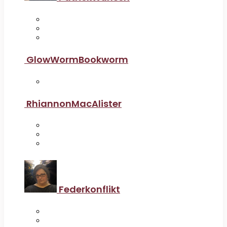
GlowWormBookworm
RhiannonMacAlister
Federkonflikt