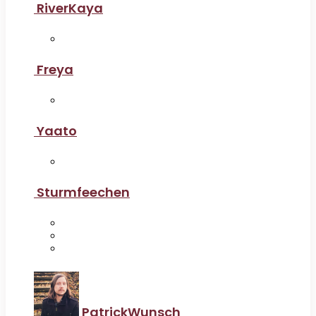
RiverKaya
Freya
Yaato
Sturmfeechen
PatrickWunsch