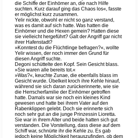
die Schiffe der Einhörner an, die nach Hilfe
suchten. Kurz darauf ging das Chaos los«, fasste
er möglichst kurz zusammen.
Yelir nickte, obwohl er nicht so ganz verstand,
was es damit auf sich hatte. Was hatten die
Einhörner und die Hexen gemein? Hatten diese
sie vielleicht hergeführt? Galt der Angriff gar nicht
ihrer Hafenstadt?
»Konntest du die Flüchtlinge befragen?«, wollte
Yelir wissen, der noch immer den Grund für
diesen Angriff suchte.
Degoni schüttelte den Kopf. Sein Gesicht blass.
»Sie waren alle bereits tot.«
»Was?«, keuchte Zunae, die ebenfalls blass im
Gesicht wurde. Übelkeit kroch ihre Kehle hinauf,
während sie sich daran zurückerinnerte, wie sie
die Herrscherfamilie der Einhörner getroffen
hatte. Damals war sie noch ein kleines Kind
gewesen und hatte bei ihrem Vater auf den
Rabenklippen gelebt. Doch sie erinnerte sich
noch sehr gut an die junge Prinzessin Lioretta.
Sie war in ihrem Alter und beide hatten sich gut
verstanden. Die Vorstellung, dass diese auf dem
Schiff war, schnürte ihr die Kehle zu. Es gab
jedoch keine Möglichkeit herauszufinden, ob dem