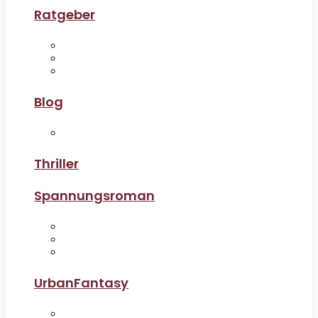
Ratgeber
Blog
Thriller
Spannungsroman
UrbanFantasy