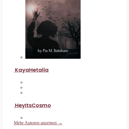
KayaHetalia
HeyItsCosmo
Mehr Autoren anzeigen →