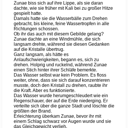
Zunae biss sich auf ihre Lippe, als sie daran
dachte, wie sie früher mit Kali bei zu großer Hitze
gespielt hatte.
Damals hatte sie die Wasserbälle zum Drehen
gebracht, bis kleine, feine Wassertropfen in alle
Richtungen schossen.
Ob ihr das auch mit diesem Gebilde gelang?
Zunae dachte an eine Windmühle, die sich
langsam drehte, während sie diesen Gedanken
auf die Kristalle übertrug.
Ganz langsam, als hätte es
Anlaufschwierigkeiten, begann es, sich zu
drehen. Holprig und ruckelnd, während Zunae
einen Stich hinter ihrer Schläfe bemerkte.
Das Wasser selbst war kein Problem. Es floss
weiter, ohne, dass sie sich darauf konzentrieren
musste, doch den Kristall zu drehen, raubte ihr
die Kraft. Aber es funktionierte.
Das Wasser wurde herumgeschleudert wie ein
Regenschauer, der auf die Erde niederging. Er
verteilte sich über die ganze Stadt und löschte die
größten der Brand.
Erleichterung überkam Zunae, bevor ihr mit
einem Schlag schwarz vor Augen wurde und sie
das Gleichgewicht verlieh.