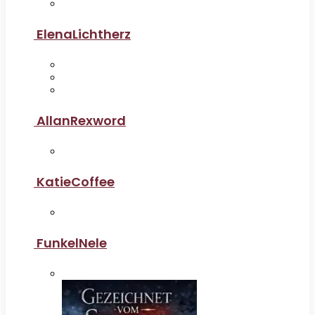
ElenaLichtherz
AllanRexword
KatieCoffee
FunkelNele