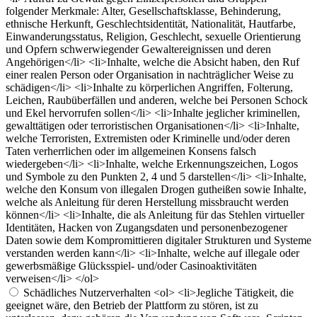
folgender Merkmale: Alter, Gesellschaftsklasse, Behinderung,
ethnische Herkunft, Geschlechtsidentität, Nationalität, Hautfarbe,
Einwanderungsstatus, Religion, Geschlecht, sexuelle Orientierung
und Opfern schwerwiegender Gewaltereignissen und deren
Angehörigen</li> <li>Inhalte, welche die Absicht haben, den Ruf
einer realen Person oder Organisation in nachträglicher Weise zu
schädigen</li> <li>Inhalte zu körperlichen Angriffen, Folterung,
Leichen, Raubüberfällen und anderen, welche bei Personen Schock
und Ekel hervorrufen sollen</li> <li>Inhalte jeglicher kriminellen,
gewalttätigen oder terroristischen Organisationen</li> <li>Inhalte,
welche Terroristen, Extremisten oder Kriminelle und/oder deren
Taten verherrlichen oder im allgemeinen Konsens falsch
wiedergeben</li> <li>Inhalte, welche Erkennungszeichen, Logos
und Symbole zu den Punkten 2, 4 und 5 darstellen</li> <li>Inhalte,
welche den Konsum von illegalen Drogen gutheißen sowie Inhalte,
welche als Anleitung für deren Herstellung missbraucht werden
können</li> <li>Inhalte, die als Anleitung für das Stehlen virtueller
Identitäten, Hacken von Zugangsdaten und personenbezogener
Daten sowie dem Kompromittieren digitaler Strukturen und Systeme
verstanden werden kann</li> <li>Inhalte, welche auf illegale oder
gewerbsmäßige Glücksspiel- und/oder Casinoaktivitäten
verweisen</li> </ol>
Schädliches Nutzerverhalten
<ol> <li>Jegliche Tätigkeit, die
geeignet wäre, den Betrieb der Plattform zu stören, ist zu